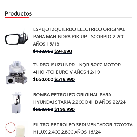
Productos
ESPEJO IZQUIERDO ELECTRICO ORIGINAL
PARA MAHINDRA PIK UP - SCORPIO 2.2CC
AÑOS 15/18
El
El
$
130.000
$
94.990
precio
precio
TURBO ISUZU NPR - NQR 5.2CC MOTOR
original
actual
4HK1-TCI EURO V AÑOS 12/19
era:
es:
El
El
$
650.000
$
519.990
$130.000.
$94.990.
precio
precio
original
actual
BOMBA PETROLEO ORIGINAL PARA
era:
es:
HYUNDAI STARIA 2.2CC D4HB AÑOS 22/24
$650.000.
$519.990.
El
El
$
260.000
$
199.990
precio
precio
original
actual
FILTRO PETROLEO SEDIMENTADOR TOYOTA
era:
es:
HILUX 2.4CC 2.8CC AÑOS 16/24