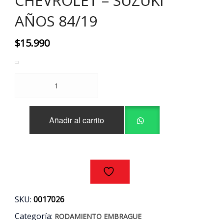
CHEVROLET – SUZUKI
AÑOS 84/19
$
15.990
RODAMIENTO
EMBRAGUE
CHANGAN
-
Añadir al carrito
CHERY
-
CHEVROLET
-
SUZUKI
AÑOS
84/19
cantidad
SKU:
0017026
Categoría:
RODAMIENTO EMBRAGUE