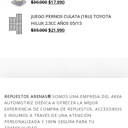
$260.000.
$199.990.
El
El
$
30.000
$
17.990
precio
precio
original
actual
JUEGO PERNOS CULATA (18U) TOYOTA
era:
es:
HILUX 2.5CC AÑOS 05/15
$30.000.
$17.990.
El
El
$
35.000
$
21.990
precio
precio
original
actual
era:
es:
$35.000.
$21.990.
SOBRE NOSOTROS
REPUESTOS ARENAS®
SOMOS UNA EMPRESA DEL ÁREA
AUTOMOTRIZ DEDICA A OFRECER LA MEJOR
EXPERIENCIA DE COMPRA DE REPUESTOS, ACCESORIOS
E INSUMOS A TRAVÉS DE UNA ATENCIÓN
PERSONALIZADA Y 100% SEGURA PARA TU
TRANQUILIDAD