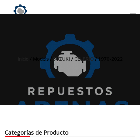
MENU
Búsqueda
de
productos
Inicio
/ Models /
SUZUKI
/
CELERIO
/ 1970-2022
INICIO
TIENDA
MI CUENTA
Categorías de Producto