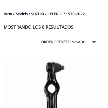
$35.000.
$21.990.
Inicio
/ Models /
SUZUKI
/
CELERIO
/ 1970-2022
MOSTRANDO LOS 8 RESULTADOS