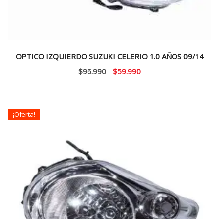
OPTICO IZQUIERDO SUZUKI CELERIO 1.0 AÑOS 09/14
El
El
$
96.990
$
59.990
precio
precio
original
actual
era:
es:
¡Oferta!
$96.990.
$59.990.