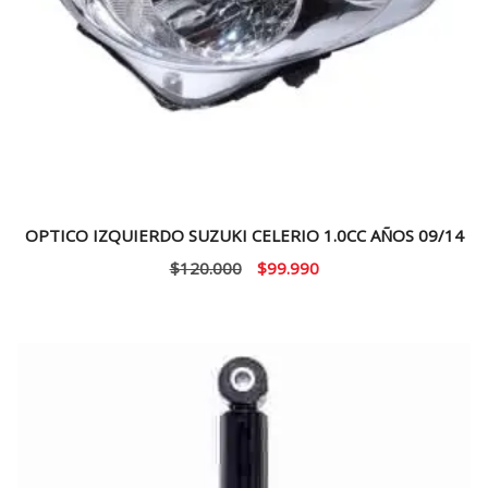
OPTICO IZQUIERDO SUZUKI CELERIO 1.0CC AÑOS 09/14
El
El
$
120.000
$
99.990
precio
precio
original
actual
era:
es:
$120.000.
$99.990.