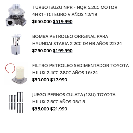
precio
precio
TURBO ISUZU NPR - NQR 5.2CC MOTOR
original
actual
4HK1-TCI EURO V AÑOS 12/19
era:
es:
El
El
$
650.000
$
519.990
$130.000.
$94.990.
precio
precio
original
actual
BOMBA PETROLEO ORIGINAL PARA
era:
es:
HYUNDAI STARIA 2.2CC D4HB AÑOS 22/24
$650.000.
$519.990.
El
El
$
260.000
$
199.990
precio
precio
original
actual
FILTRO PETROLEO SEDIMENTADOR TOYOTA
era:
es:
HILUX 2.4CC 2.8CC AÑOS 16/24
$260.000.
$199.990.
El
El
$
30.000
$
17.990
precio
precio
original
actual
JUEGO PERNOS CULATA (18U) TOYOTA
era:
es:
HILUX 2.5CC AÑOS 05/15
$30.000.
$17.990.
El
El
$
35.000
$
21.990
precio
precio
original
actual
era:
es: