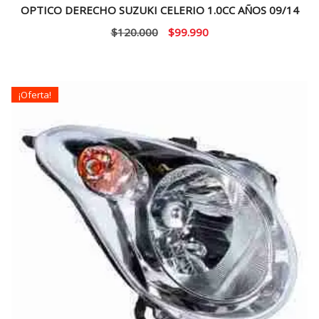
OPTICO DERECHO SUZUKI CELERIO 1.0CC AÑOS 09/14
El
El
$
120.000
$
99.990
precio
precio
original
actual
era:
es:
¡Oferta!
$120.000.
$99.990.