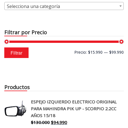
Selecciona una categoría
Filtrar por Precio
Precio
Precio
Filtrar
Precio:
$15.990
—
$99.990
mínimo
máximo
Productos
ESPEJO IZQUIERDO ELECTRICO ORIGINAL
PARA MAHINDRA PIK UP - SCORPIO 2.2CC
AÑOS 15/18
El
El
$
130.000
$
94.990