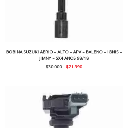
BOBINA SUZUKI AERIO – ALTO – APV – BALENO – IGNIS –
JIMNY – SX4 AÑOS 98/18
El
El
$
30.000
$
21.990
precio
precio
original
actual
era:
es:
$30.000.
$21.990.