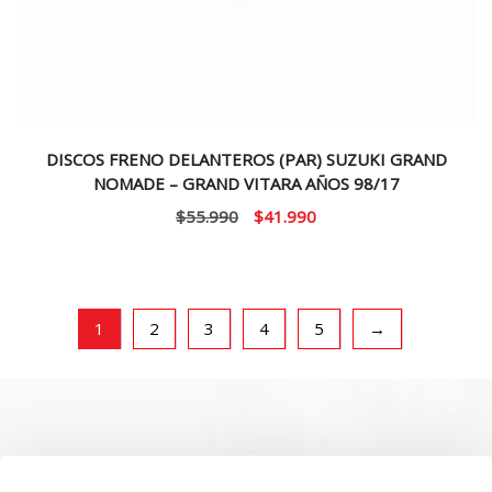
DISCOS FRENO DELANTEROS (PAR) SUZUKI GRAND
NOMADE – GRAND VITARA AÑOS 98/17
El
El
$
55.990
$
41.990
precio
precio
original
actual
era:
es:
$55.990.
$41.990.
1
2
3
4
5
→
SOBRE NOSOTROS