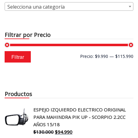
Selecciona una categoría
Filtrar por Precio
Precio
Precio
Filtrar
Precio:
$9.990
—
$115.990
mínimo
máximo
Productos
ESPEJO IZQUIERDO ELECTRICO ORIGINAL
PARA MAHINDRA PIK UP - SCORPIO 2.2CC
AÑOS 15/18
El
El
$
130.000
$
94.990