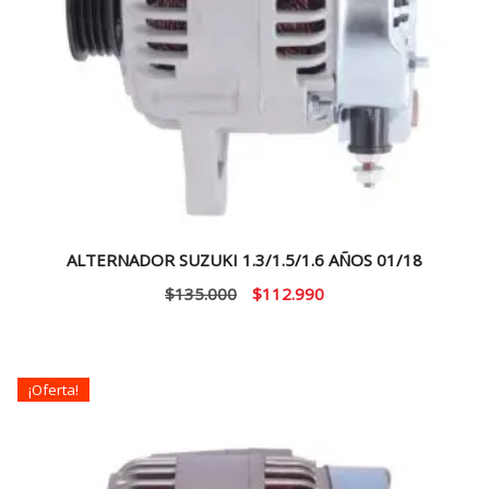
ALTERNADOR SUZUKI 1.3/1.5/1.6 AÑOS 01/18
El
El
$
135.000
$
112.990
precio
precio
original
actual
era:
es:
¡Oferta!
$135.000.
$112.990.