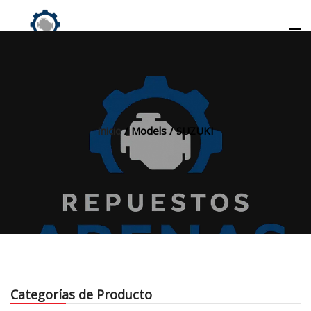
MENU
Búsqueda
de
productos
Inicio
/ Models / SUZUKI
INICIO
TIENDA
MI CUENTA
Categorías de Producto