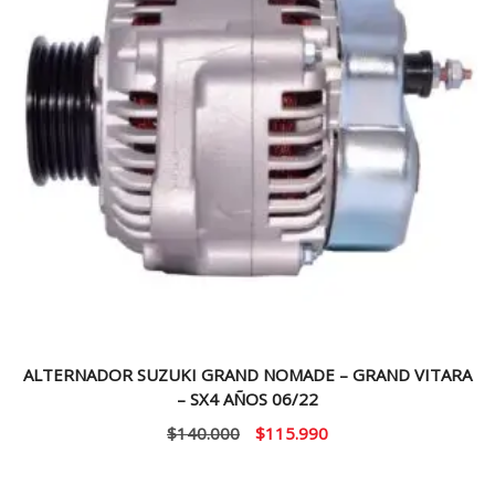
ALTERNADOR SUZUKI GRAND NOMADE – GRAND VITARA
– SX4 AÑOS 06/22
El
El
$
140.000
$
115.990
precio
precio
original
actual