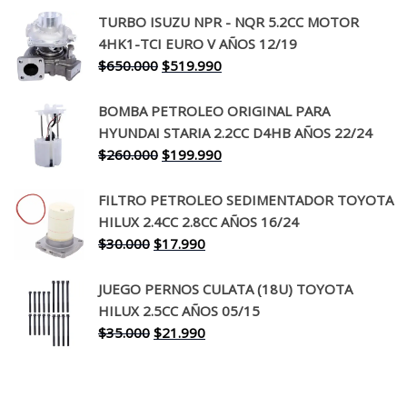
precio
precio
TURBO ISUZU NPR - NQR 5.2CC MOTOR
original
actual
4HK1-TCI EURO V AÑOS 12/19
era:
es:
El
El
$
650.000
$
519.990
$130.000.
$94.990.
precio
precio
original
actual
BOMBA PETROLEO ORIGINAL PARA
era:
es:
HYUNDAI STARIA 2.2CC D4HB AÑOS 22/24
$650.000.
$519.990.
El
El
$
260.000
$
199.990
precio
precio
original
actual
FILTRO PETROLEO SEDIMENTADOR TOYOTA
era:
es:
HILUX 2.4CC 2.8CC AÑOS 16/24
$260.000.
$199.990.
El
El
$
30.000
$
17.990
precio
precio
original
actual
JUEGO PERNOS CULATA (18U) TOYOTA
era:
es:
HILUX 2.5CC AÑOS 05/15
$30.000.
$17.990.
El
El
$
35.000
$
21.990
precio
precio
original
actual
era:
es: