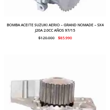
BOMBA ACEITE SUZUKI AERIO – GRAND NOMADE – SX4
J20A 2.0CC AÑOS 97/15
El
El
$
120.000
$
85.990
precio
precio
original
actual
era:
es:
$120.000.
$85.990.