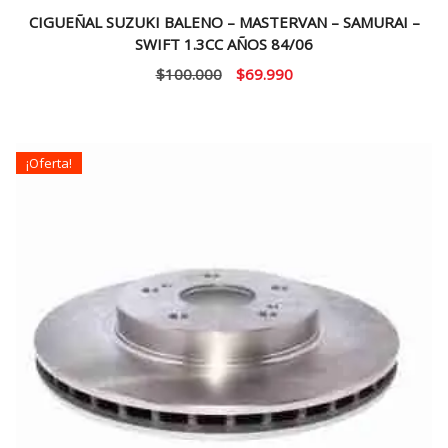
CIGUEÑAL SUZUKI BALENO – MASTERVAN – SAMURAI –
SWIFT 1.3CC AÑOS 84/06
El
El
$
100.000
$
69.990
precio
precio
original
actual
era:
es:
¡Oferta!
$100.000.
$69.990.