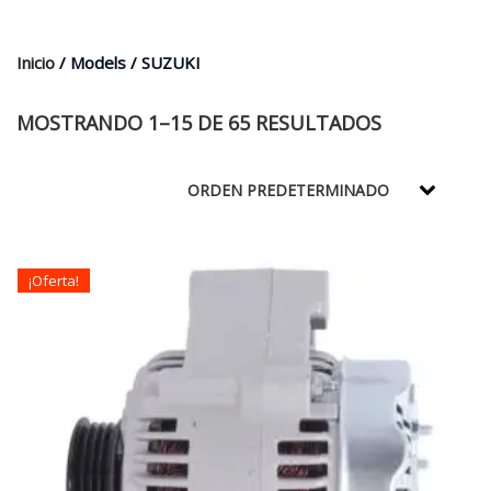
$35.000.
$21.990.
Inicio
/ Models / SUZUKI
MOSTRANDO 1–15 DE 65 RESULTADOS
¡Oferta!