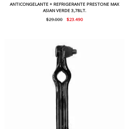
ANTICONGELANTE + REFRIGERANTE PRESTONE MAX
ASIAN VERDE 3,78LT.
El
El
$
29.000
$
23.490
precio
precio
original
actual
era:
es:
$29.000.
$23.490.