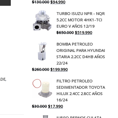
El
El
$
130.000
$
94.990
precio
precio
TURBO ISUZU NPR - NQR
original
actual
5.2CC MOTOR 4HK1-TCI
era:
es:
EURO V AÑOS 12/19
$130.000.
$94.990.
El
El
$
650.000
$
519.990
precio
precio
BOMBA PETROLEO
original
actual
ORIGINAL PARA HYUNDAI
era:
es:
STARIA 2.2CC D4HB AÑOS
$650.000.
$519.990.
22/24
El
El
$
260.000
$
199.990
precio
precio
,
ADE
FILTRO PETROLEO
original
actual
SEDIMENTADOR TOYOTA
era:
es:
HILUX 2.4CC 2.8CC AÑOS
$260.000.
$199.990.
16/24
El
El
$
30.000
$
17.990
precio
precio
JUEGO PERNOS CULATA