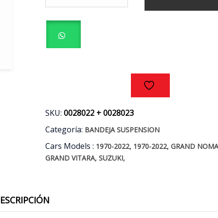
INFERIORES
(PAR)
SUZUKI
GRAND
NOMADE
-
GRAND
VITARA
AÑOS
06/17
cantidad
SKU:
0028022 + 0028023
Categoría:
BANDEJA SUSPENSION
Cars Models :
,
,
1970-2022
1970-2022
GRAND NOM
,
,
GRAND VITARA
SUZUKI
ESCRIPCIÓN