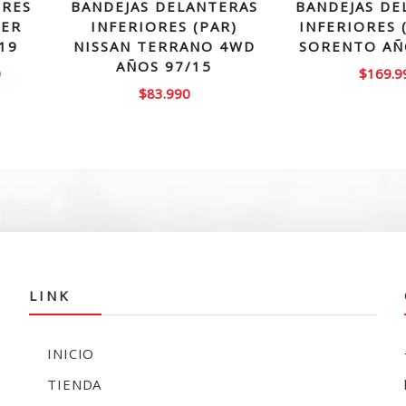
ORES
BANDEJAS DELANTERAS
BANDEJAS DE
IER
INFERIORES (PAR)
INFERIORES 
/19
NISSAN TERRANO 4WD
SORENTO AÑ
AÑOS 97/15
El
0
$
169.9
$
83.990
precio
actual
es:
0.
$94.990.
LINK
INICIO
TIENDA