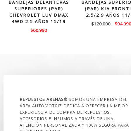
BANDEJAS DELANTERAS
BANDEJAS SUPERI
SUPERIORES (PAR)
(PAR) KIA FRONT
CHEVROLET LUV DMAX
2.5/2.9 AÑOS 11
4WD 2.5 AÑOS 15/19
El
$
120.000
$
94.99
$
60.990
precio
original
era:
$120.00
SOBRE NOSOTROS
REPUESTOS ARENAS®
SOMOS UNA EMPRESA DEL
ÁREA AUTOMOTRIZ DEDICA A OFRECER LA MEJOR
EXPERIENCIA DE COMPRA DE REPUESTOS,
ACCESORIOS E INSUMOS A TRAVÉS DE UNA
ATENCIÓN PERSONALIZADA Y 100% SEGURA PARA