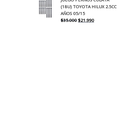
original
actual
(18U) TOYOTA HILUX 2.5CC
era:
es:
AÑOS 05/15
$30.000.
$17.990.
El
El
$
35.000
$
21.990
precio
precio
original
actual
era:
es:
$35.000.
$21.990.