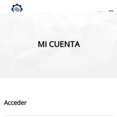
MENU
Búsqueda
de
MI CUENTA
productos
INICIO
TIENDA
MI CUENTA
Acceder