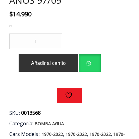
AÑOS 97/09
$
14.990
BOMBA
AGUA
CITROEN
-
Añadir al carrito
PEUGEOT
-
SUZUKI
1.9/2.0
AÑOS
97/09
cantidad
SKU:
0013568
Categoría:
BOMBA AGUA
Cars Models :
,
,
,
1970-2022
1970-2022
1970-2022
1970-