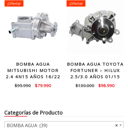
¡Oferta!
¡Oferta!
$50.000.
$32.990.
BOMBA AGUA
BOMBA AGUA TOYOTA
MITSUBISHI MOTOR
FORTUNER – HILUX
2.4 4N15 AÑOS 16/22
2.5/3.0 AÑOS 01/15
El
El
El
El
$
95.990
$
79.990
$
130.000
$
98.990
precio
precio
precio
precio
original
actual
original
actual
era:
es:
era:
es:
Categorías de Producto
$95.990.
$79.990.
$130.000.
$98.99
BOMBA AGUA (39)
×