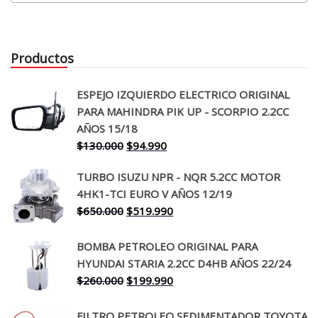
Productos
ESPEJO IZQUIERDO ELECTRICO ORIGINAL
PARA MAHINDRA PIK UP - SCORPIO 2.2CC
AÑOS 15/18
El
El
$
130.000
$
94.990
precio
precio
TURBO ISUZU NPR - NQR 5.2CC MOTOR
original
actual
4HK1-TCI EURO V AÑOS 12/19
era:
es:
El
El
$
650.000
$
519.990
$130.000.
$94.990.
precio
precio
original
actual
BOMBA PETROLEO ORIGINAL PARA
era:
es:
HYUNDAI STARIA 2.2CC D4HB AÑOS 22/24
$650.000.
$519.990.
El
El
$
260.000
$
199.990
precio
precio
original
actual
FILTRO PETROLEO SEDIMENTADOR TOYOTA