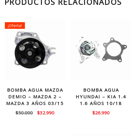
PRODUCTOS RELACIONADOS
¡Oferta!
BOMBA AGUA MAZDA
BOMBA AGUA
DEMIO – MAZDA 2 –
HYUNDAI – KIA 1.4
MAZDA 3 AÑOS 03/15
1.6 AÑOS 10/18
El
El
$
50.000
$
32.990
$
26.990
precio
precio
original
actual
era:
es: