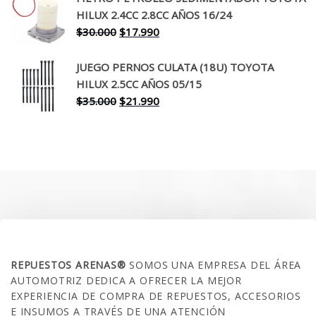
era:
es:
HILUX 2.4CC 2.8CC AÑOS 16/24
$260.000.
$199.990.
El
El
$
30.000
$
17.990
precio
precio
original
actual
JUEGO PERNOS CULATA (18U) TOYOTA
era:
es:
HILUX 2.5CC AÑOS 05/15
$30.000.
$17.990.
El
El
$
35.000
$
21.990
precio
precio
original
actual
era:
es:
$35.000.
$21.990.
SOBRE NOSOTROS
REPUESTOS ARENAS®
SOMOS UNA EMPRESA DEL ÁREA
AUTOMOTRIZ DEDICA A OFRECER LA MEJOR
EXPERIENCIA DE COMPRA DE REPUESTOS, ACCESORIOS
E INSUMOS A TRAVÉS DE UNA ATENCIÓN