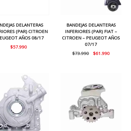
NDEJAS DELANTERAS
BANDEJAS DELANTERAS
RIORES (PAR) CITROEN
INFERIORES (PAR) FIAT –
PEUGEOT AÑOS 08/17
CITROEN – PEUGEOT AÑOS
07/17
$
57.990
El
El
$
73.990
$
61.990
precio
precio
original
actual
era:
es:
$73.990.
$61.990.