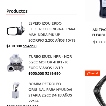
Productos
ESPEJO IZQUIERDO
ELECTRICO ORIGINAL PARA
ADITIV
MAHINDRA PIK UP -
FLEXIBL
SCORPIO 2.2CC AÑOS 15/18
$
100.0
El
El
$
130.000
$
94.990
precio
precio
TURBO ISUZU NPR - NQR
original
actual
5.2CC MOTOR 4HK1-TCI
era:
es:
EURO V AÑOS 12/19
$130.000.
$94.990.
El
El
$
650.000
$
519.990
¡Oferta!
precio
precio
BOMBA PETROLEO
original
actual
ORIGINAL PARA HYUNDAI
era:
es:
STARIA 2.2CC D4HB AÑOS
$650.000.
$519.990.
22/24