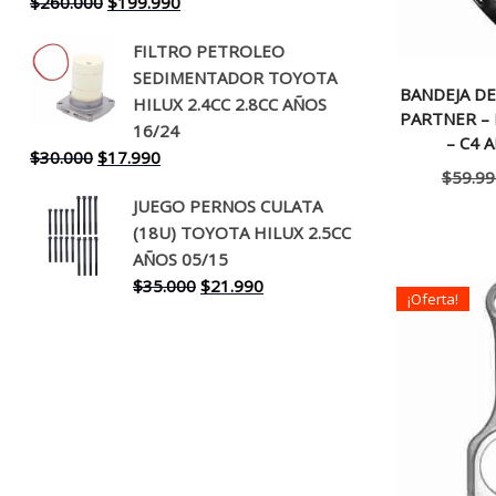
El
El
$
260.000
$
199.990
precio
precio
FILTRO PETROLEO
original
actual
SEDIMENTADOR TOYOTA
era:
es:
BANDEJA DE
HILUX 2.4CC 2.8CC AÑOS
$260.000.
$199.990.
PARTNER – 
16/24
– C4 
El
El
$
30.000
$
17.990
$
59.99
precio
precio
JUEGO PERNOS CULATA
original
actual
(18U) TOYOTA HILUX 2.5CC
era:
es:
AÑOS 05/15
$30.000.
$17.990.
El
El
$
35.000
$
21.990
¡Oferta!
precio
precio
original
actual
era:
es:
$35.000.
$21.990.