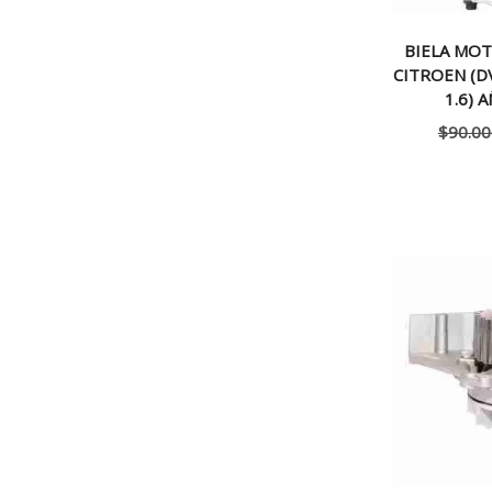
BIELA MO
CITROEN (D
1.6) 
$
90.00