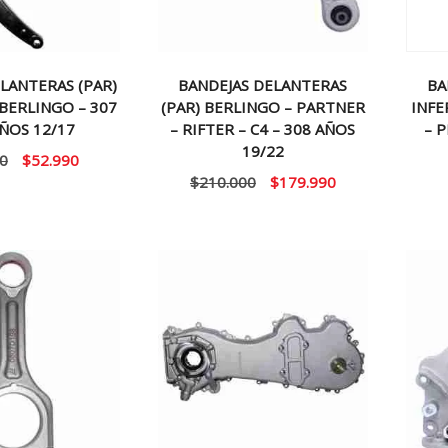
LANTERAS (PAR)
BANDEJAS DELANTERAS
BA
BERLINGO – 307
(PAR) BERLINGO – PARTNER
INFE
AÑOS 12/17
– RIFTER – C4 – 308 AÑOS
– 
19/22
El
El
0
$
52.990
El
El
$
210.000
$
179.990
precio
precio
precio
precio
original
actual
original
actual
era:
es:
era:
es:
$59.990.
$52.990.
$210.000.
$179.990.