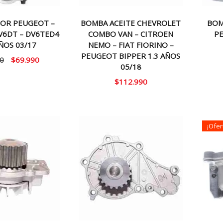
TOR PEUGEOT –
BOMBA ACEITE CHEVROLET
BOM
V6DT – DV6TED4
COMBO VAN – CITROEN
P
AÑOS 03/17
NEMO – FIAT FIORINO –
PEUGEOT BIPPER 1.3 AÑOS
El
El
0
$
69.990
05/18
precio
precio
$
112.990
original
actual
era:
es:
$90.000.
$69.990.
¡Ofer