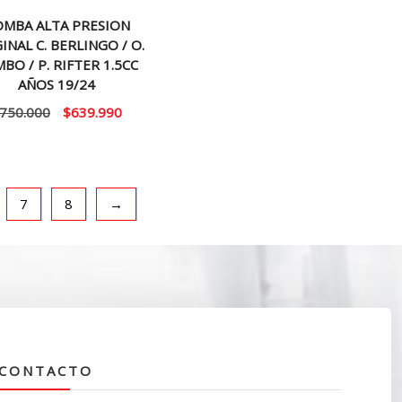
MBA ALTA PRESION
INAL C. BERLINGO / O.
BO / P. RIFTER 1.5CC
AÑOS 19/24
El
El
750.000
$
639.990
precio
precio
original
actual
era:
es:
$750.000.
$639.990.
7
8
→
CONTACTO