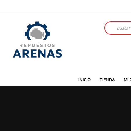
Búsqueda
de
productos
INICIO
TIENDA
MI 