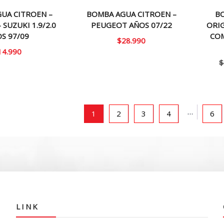
UA CITROEN –
BOMBA AGUA CITROEN –
BO
SUZUKI 1.9/2.0
PEUGEOT AÑOS 07/22
ORIG
S 97/09
COM
$
28.990
14.990
$
…
1
2
3
4
6
LINK