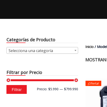
Categorías de Producto
Inicio
/ Mode
Selecciona una categoría
MOSTRAND
Filtrar por Precio
¡Oferta!
Precio
Precio
Filtrar
Precio:
$5.990
—
$799.990
mínimo
máximo