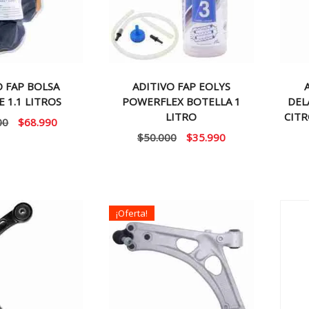
O FAP BOLSA
ADITIVO FAP EOLYS
E 1.1 LITROS
POWERFLEX BOTELLA 1
DEL
LITRO
CIT
El
El
00
$
68.990
El
El
$
50.000
$
35.990
precio
precio
precio
precio
original
actual
original
actual
era:
es:
era:
es:
$100.000.
$68.990.
$50.000.
$35.990.
¡Oferta!