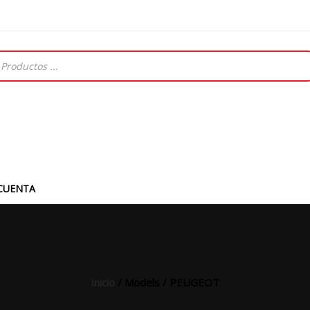
CUENTA
Inicio
/ Models / PEUGEOT