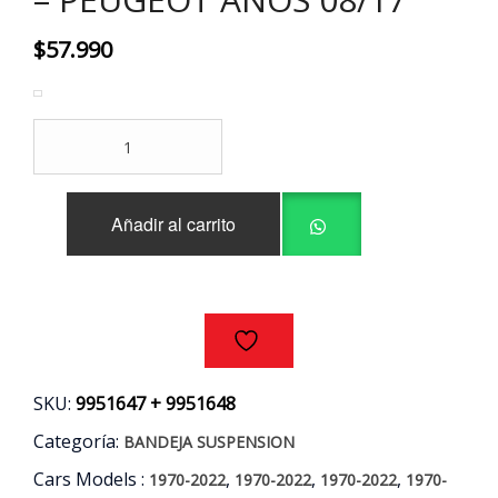
$
57.990
BANDEJAS
DELANTERAS
INFERIORES
(PAR)
Añadir al carrito
CITROEN
-
PEUGEOT
AÑOS
08/17
cantidad
SKU:
9951647 + 9951648
Categoría:
BANDEJA SUSPENSION
Cars Models :
,
,
,
1970-2022
1970-2022
1970-2022
1970-