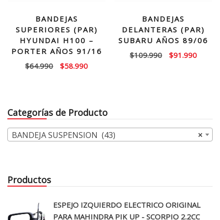
BANDEJAS
BANDEJAS
SUPERIORES (PAR)
DELANTERAS (PAR)
HYUNDAI H100 –
SUBARU AÑOS 89/06
PORTER AÑOS 91/16
El
El
$
109.990
$
91.990
El
El
$
64.990
$
58.990
precio
precio
precio
precio
original
actual
original
actual
era:
es:
era:
es:
$109.990.
$91.99
Categorías de Producto
$64.990.
$58.990.
BANDEJA SUSPENSION (43)
×
Productos
ESPEJO IZQUIERDO ELECTRICO ORIGINAL
PARA MAHINDRA PIK UP - SCORPIO 2.2CC