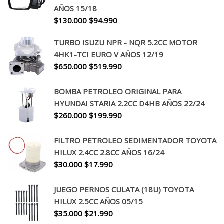
AÑOS 15/18
El
El
$
130.000
$
94.990
precio
precio
TURBO ISUZU NPR - NQR 5.2CC MOTOR
original
actual
4HK1-TCI EURO V AÑOS 12/19
era:
es:
El
El
$
650.000
$
519.990
$130.000.
$94.990.
precio
precio
original
actual
BOMBA PETROLEO ORIGINAL PARA
era:
es:
HYUNDAI STARIA 2.2CC D4HB AÑOS 22/24
$650.000.
$519.990.
El
El
$
260.000
$
199.990
precio
precio
original
actual
FILTRO PETROLEO SEDIMENTADOR TOYOTA
era:
es:
HILUX 2.4CC 2.8CC AÑOS 16/24
$260.000.
$199.990.
El
El
$
30.000
$
17.990
precio
precio
original
actual
JUEGO PERNOS CULATA (18U) TOYOTA
era:
es:
HILUX 2.5CC AÑOS 05/15
$30.000.
$17.990.
El
El
$
35.000
$
21.990