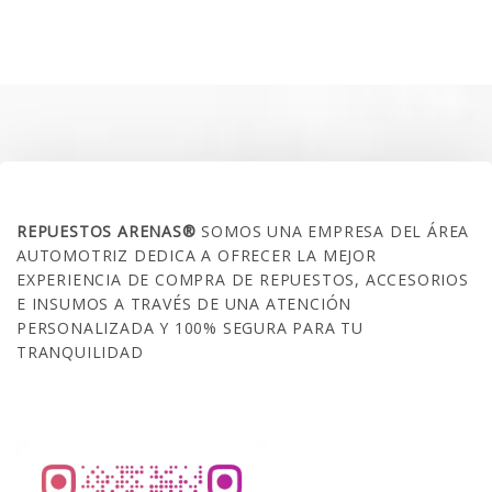
precio
precio
original
actual
era:
es:
$35.000.
$21.990.
SOBRE NOSOTROS
REPUESTOS ARENAS®
SOMOS UNA EMPRESA DEL ÁREA
AUTOMOTRIZ DEDICA A OFRECER LA MEJOR
EXPERIENCIA DE COMPRA DE REPUESTOS, ACCESORIOS
E INSUMOS A TRAVÉS DE UNA ATENCIÓN
PERSONALIZADA Y 100% SEGURA PARA TU
TRANQUILIDAD