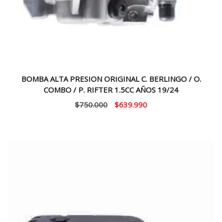
BOMBA ALTA PRESION ORIGINAL C. BERLINGO / O.
COMBO / P. RIFTER 1.5CC AÑOS 19/24
El
El
$
750.000
$
639.990
precio
precio
original
actual
era:
es:
$750.000.
$639.990.