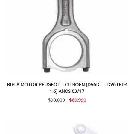
BIELA MOTOR PEUGEOT – CITROEN (DV6DT – DV6TED4
1.6) AÑOS 03/17
El
El
$
90.000
$
69.990
precio
precio
original
actual
era:
es:
$90.000.
$69.990.