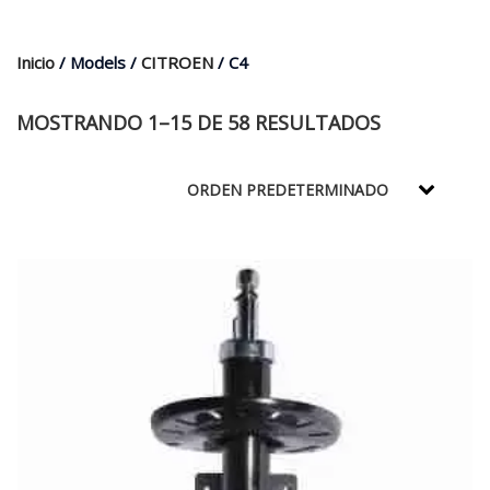
$35.000.
$21.990.
Inicio
/ Models /
CITROEN
/ C4
MOSTRANDO 1–15 DE 58 RESULTADOS