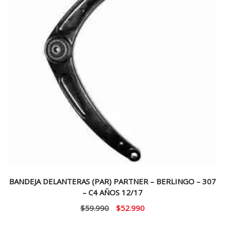
BANDEJA DELANTERAS (PAR) PARTNER – BERLINGO – 307
– C4 AÑOS 12/17
El
El
$
59.990
$
52.990
precio
precio