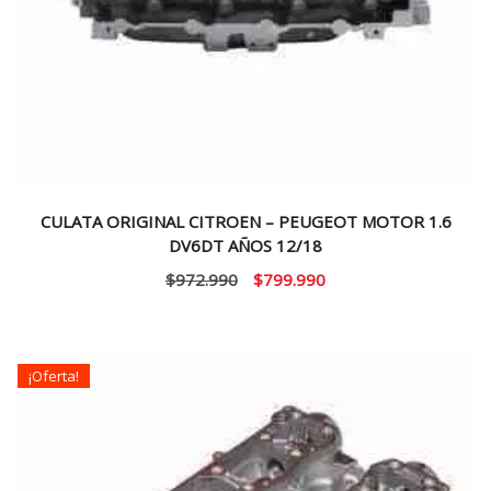
CULATA ORIGINAL CITROEN – PEUGEOT MOTOR 1.6
DV6DT AÑOS 12/18
El
El
$
972.990
$
799.990
precio
precio
original
actual
era:
es:
¡Oferta!
$972.990.
$799.990.