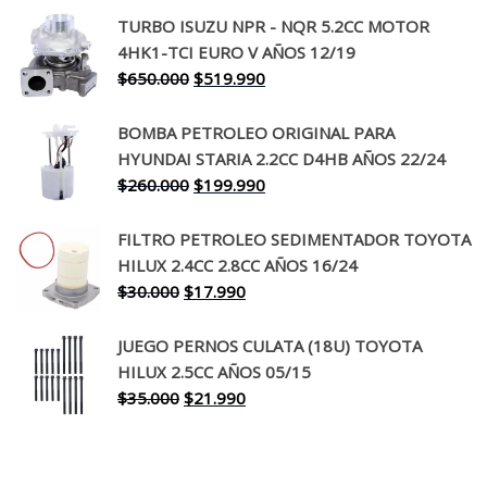
precio
precio
TURBO ISUZU NPR - NQR 5.2CC MOTOR
original
actual
4HK1-TCI EURO V AÑOS 12/19
era:
es:
El
El
$
650.000
$
519.990
$130.000.
$94.990.
precio
precio
original
actual
BOMBA PETROLEO ORIGINAL PARA
era:
es:
HYUNDAI STARIA 2.2CC D4HB AÑOS 22/24
$650.000.
$519.990.
El
El
$
260.000
$
199.990
precio
precio
original
actual
FILTRO PETROLEO SEDIMENTADOR TOYOTA
era:
es:
HILUX 2.4CC 2.8CC AÑOS 16/24
$260.000.
$199.990.
El
El
$
30.000
$
17.990
precio
precio
original
actual
JUEGO PERNOS CULATA (18U) TOYOTA
era:
es:
HILUX 2.5CC AÑOS 05/15
$30.000.
$17.990.
El
El
$
35.000
$
21.990
precio
precio
original
actual
era:
es: