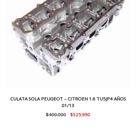
CULATA SOLA PEUGEOT – CITROEN 1.6 TU5JP4 AÑOS
01/13
El
El
$
400.000
$
325.990
precio
precio
original
actual