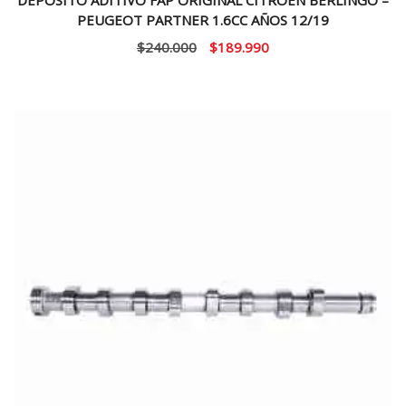
PEUGEOT PARTNER 1.6CC AÑOS 12/19
El
El
$
240.000
$
189.990
precio
precio
original
actual
era:
es:
$240.000.
$189.990.