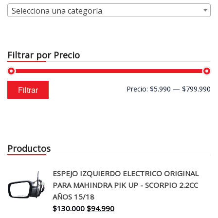
Selecciona una categoría
Filtrar por Precio
Precio
Precio
Filtrar
Precio:
$5.990
—
$799.990
mínimo
máximo
Productos
ESPEJO IZQUIERDO ELECTRICO ORIGINAL
PARA MAHINDRA PIK UP - SCORPIO 2.2CC
AÑOS 15/18
El
El
$
130.000
$
94.990