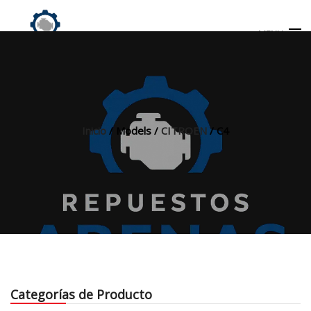
MENU
Búsqueda
de
productos
Inicio
/ Models /
CITROEN
/ C4
INICIO
TIENDA
MI CUENTA
Categorías de Producto