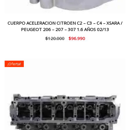
CUERPO ACELERACION CITROEN C2 – C3 – C4 – XSARA /
PEUGEOT 206 – 207 – 307 1.6 AÑOS 02/13
El
El
$
120.000
$
96.990
precio
precio
original
actual
era:
es:
¡Oferta!
$120.000.
$96.990.