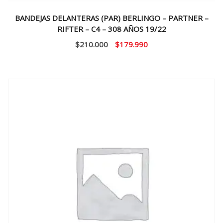
BANDEJAS DELANTERAS (PAR) BERLINGO – PARTNER –
RIFTER – C4 – 308 AÑOS 19/22
El
El
$
210.000
$
179.990
precio
precio
original
actual
era:
es:
$210.000.
$179.990.