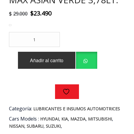
El
El
$
23.490
$
29.000
precio
precio
original
actual
ANTICONGELANTE
era:
es:
+
REFRIGERANTE
$29.000.
$23.490.
PRESTONE
Añadir al carrito
MAX
ASIAN
VERDE
3,78LT.
cantidad
Categoría:
LUBRICANTES E INSUMOS AUTOMOTRICES
Cars Models :
,
,
,
,
HYUNDAI
KIA
MAZDA
MITSUBISHI
,
,
,
NISSAN
SUBARU
SUZUKI