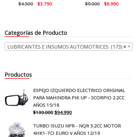
El
El
El
El
$
4.500
$
3.790
$
9.000
$
6.990
precio
precio
precio
precio
original
actual
original
actual
era:
es:
era:
es:
Categorías de Producto
$4.500.
$3.790.
$9.000.
$6.990.
LUBRICANTES E INSUMOS AUTOMOTRICES (173)
×
Productos
ESPEJO IZQUIERDO ELECTRICO ORIGINAL
PARA MAHINDRA PIK UP - SCORPIO 2.2CC
AÑOS 15/18
El
El
$
130.000
$
94.990
precio
precio
TURBO ISUZU NPR - NQR 5.2CC MOTOR
original
actual
4HK1-TCI EURO V AÑOS 12/19
era:
es: