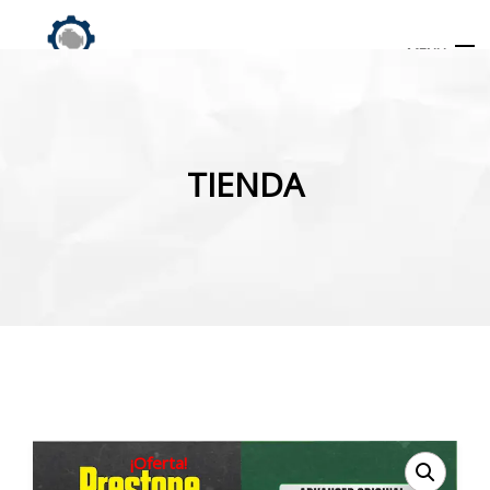
MENU
Búsqueda
de
TIENDA
productos
INICIO
TIENDA
MI CUENTA
¡Oferta!