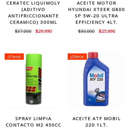
CERATEC LIQUIMOLY
ACEITE MOTOR
(ADITIVO
HYUNDAI XTEER G800
ANTIFRICCIONANTE
SP 5W-20 ULTRA
CERAMICO) 300ML
EFFICIENCY 4LT.
El
El
El
El
$
37.000
$
29.990
$
30.000
$
25.990
precio
precio
precio
precio
original
actual
original
actual
era:
es:
era:
es:
¡Oferta!
¡Oferta!
$37.000.
$29.990.
$30.000.
$25.99
SPRAY LIMPIA
ACEITE ATF MOBIL
CONTACTO M2 450CC
220 1LT.