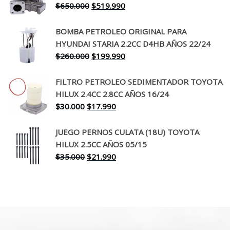
El
El
$
650.000
$
519.990
$130.000.
$94.990.
precio
precio
original
actual
BOMBA PETROLEO ORIGINAL PARA
era:
es:
HYUNDAI STARIA 2.2CC D4HB AÑOS 22/24
$650.000.
$519.990.
El
El
$
260.000
$
199.990
precio
precio
original
actual
FILTRO PETROLEO SEDIMENTADOR TOYOTA
era:
es:
HILUX 2.4CC 2.8CC AÑOS 16/24
$260.000.
$199.990.
El
El
$
30.000
$
17.990
precio
precio
original
actual
JUEGO PERNOS CULATA (18U) TOYOTA
era:
es:
HILUX 2.5CC AÑOS 05/15
$30.000.
$17.990.
El
El
$
35.000
$
21.990
precio
precio
original
actual
era:
es:
$35.000.
$21.990.