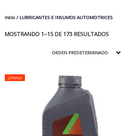
$35.000.
$21.990.
Inicio
/ LUBRICANTES E INSUMOS AUTOMOTRICES
MOSTRANDO 1–15 DE 173 RESULTADOS
¡Oferta!