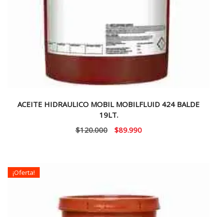
ACEITE HIDRAULICO MOBIL MOBILFLUID 424 BALDE
19LT.
El
El
$
120.000
$
89.990
precio
precio
original
actual
era:
es:
¡Oferta!
$120.000.
$89.990.