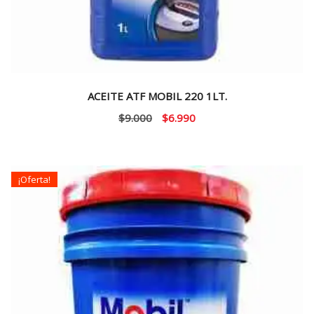
ACEITE ATF MOBIL 220 1LT.
El
El
$
9.000
$
6.990
precio
precio
original
actual
era:
es:
¡Oferta!
$9.000.
$6.990.