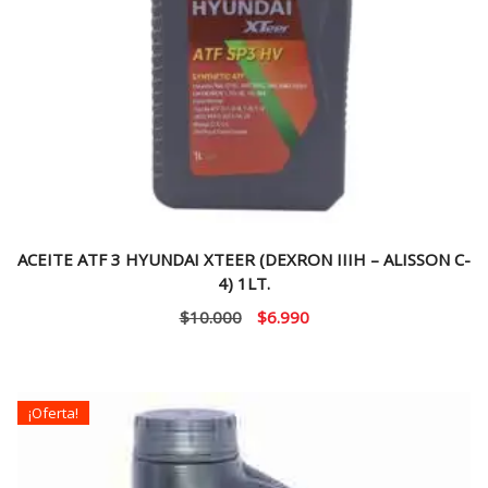
ACEITE ATF 3 HYUNDAI XTEER (DEXRON IIIH – ALISSON C-
4) 1LT.
El
El
$
10.000
$
6.990
precio
precio
original
actual
era:
es:
¡Oferta!
$10.000.
$6.990.