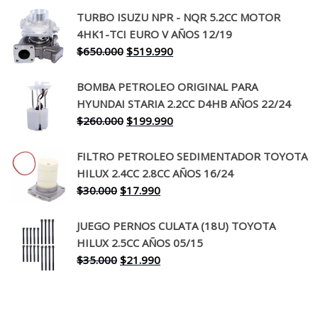
precio
precio
TURBO ISUZU NPR - NQR 5.2CC MOTOR
original
actual
4HK1-TCI EURO V AÑOS 12/19
era:
es:
El
El
$
650.000
$
519.990
$130.000.
$94.990.
precio
precio
original
actual
BOMBA PETROLEO ORIGINAL PARA
era:
es:
HYUNDAI STARIA 2.2CC D4HB AÑOS 22/24
$650.000.
$519.990.
El
El
$
260.000
$
199.990
precio
precio
original
actual
FILTRO PETROLEO SEDIMENTADOR TOYOTA
era:
es:
HILUX 2.4CC 2.8CC AÑOS 16/24
$260.000.
$199.990.
El
El
$
30.000
$
17.990
precio
precio
original
actual
JUEGO PERNOS CULATA (18U) TOYOTA
era:
es:
HILUX 2.5CC AÑOS 05/15
$30.000.
$17.990.
El
El
$
35.000
$
21.990
precio
precio
original
actual
era:
es: