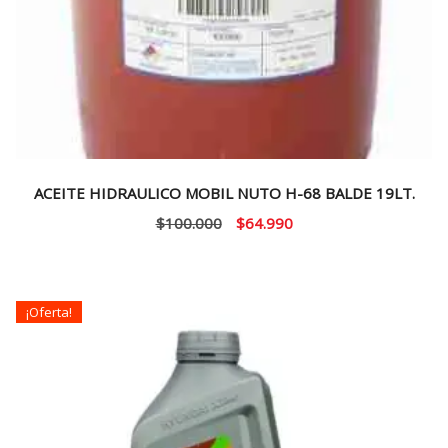
ACEITE HIDRAULICO MOBIL NUTO H-68 BALDE 19LT.
El
El
$
100.000
$
64.990
precio
precio
original
actual
era:
es:
¡Oferta!
$100.000.
$64.990.