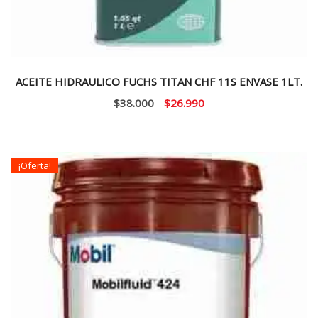
ACEITE HIDRAULICO FUCHS TITAN CHF 11S ENVASE 1LT.
El
El
$
38.000
$
26.990
precio
precio
original
actual
era:
es:
¡Oferta!
$38.000.
$26.990.