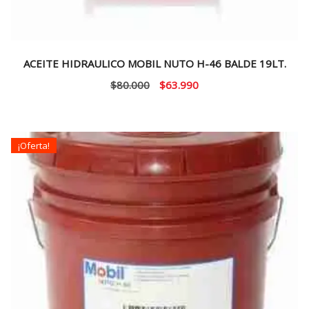
ACEITE HIDRAULICO MOBIL NUTO H-46 BALDE 19LT.
El
El
$
80.000
$
63.990
precio
precio
original
actual
era:
es:
¡Oferta!
$80.000.
$63.990.