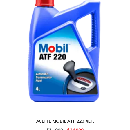
ACEITE MOBIL ATF 220 4LT.
El
El
$
31.000
$
24.990