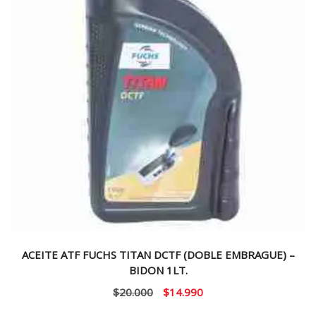
ACEITE ATF FUCHS TITAN DCTF (DOBLE EMBRAGUE) –
BIDON 1LT.
El
El
$
20.000
$
14.990
precio
precio