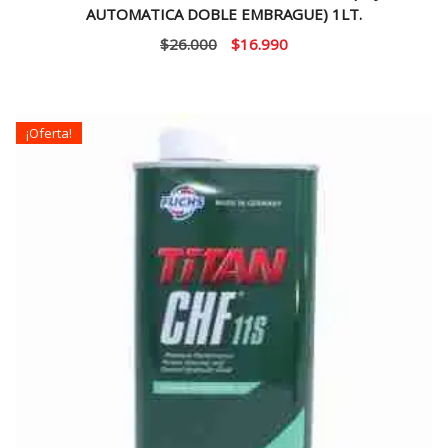
AUTOMATICA DOBLE EMBRAGUE) 1LT.
El
El
$
26.000
$
16.990
precio
precio
original
actual
era:
es:
¡Oferta!
$26.000.
$16.990.