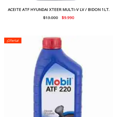
ACEITE ATF HYUNDAI XTEER MULTI-V LV / BIDON 1LT.
El
El
$
13.000
$
9.990
precio
precio
original
actual
era:
es:
¡Oferta!
$13.000.
$9.990.