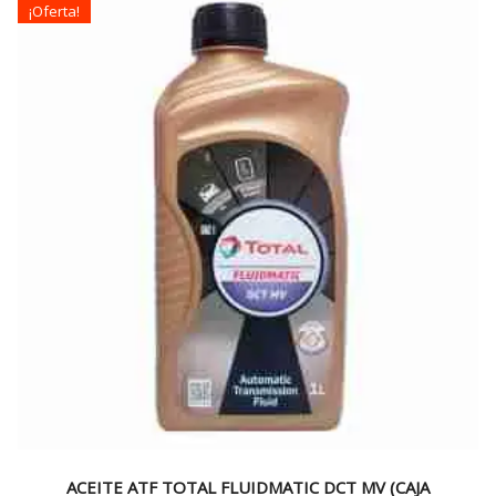
¡Oferta!
$150.000.
$129.990.
ACEITE ATF TOTAL FLUIDMATIC DCT MV (CAJA