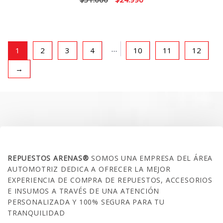
precio
precio
original
actual
era:
es:
$31.000.
$24.990.
…
1
2
3
4
10
11
12
→
SOBRE NOSOTROS
REPUESTOS ARENAS®
SOMOS UNA EMPRESA DEL ÁREA
AUTOMOTRIZ DEDICA A OFRECER LA MEJOR
EXPERIENCIA DE COMPRA DE REPUESTOS, ACCESORIOS
E INSUMOS A TRAVÉS DE UNA ATENCIÓN
PERSONALIZADA Y 100% SEGURA PARA TU
TRANQUILIDAD