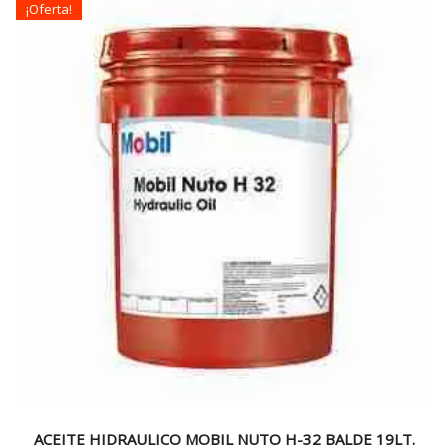
¡Oferta!
$100.000.
$69.990.
ACEITE HIDRAULICO MOBIL NUTO H-32 BALDE 19LT.