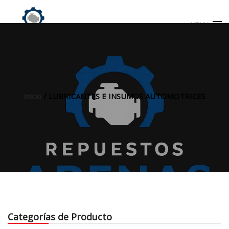
MENU
Búsqueda
de
productos
Inicio
/ LUBRICANTES E INSUMOS AUTOMOTRICES
INICIO
TIENDA
MI CUENTA
Categorías de Producto