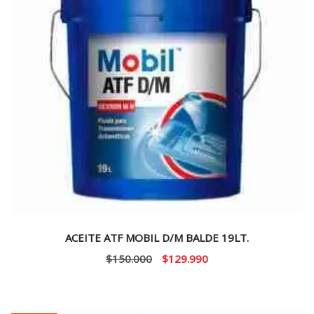
ACEITE ATF MOBIL D/M BALDE 19LT.
El
El
$
150.000
$
129.990
precio
precio
original
actual
era:
es: