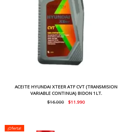
ACEITE HYUNDAI XTEER ATF CVT (TRANSMISION
VARIABLE CONTINUA) BIDON 1LT.
El
El
$
16.000
$
11.990
precio
precio
original
actual
era:
es:
¡Oferta!
$16.000.
$11.990.