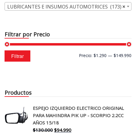
LUBRICANTES E INSUMOS AUTOMOTRICES (173)
×
Filtrar por Precio
Precio
Precio
Filtrar
Precio:
$1.290
—
$149.990
mínimo
máximo
Productos
ESPEJO IZQUIERDO ELECTRICO ORIGINAL
PARA MAHINDRA PIK UP - SCORPIO 2.2CC
AÑOS 15/18
El
El
$
130.000
$
94.990