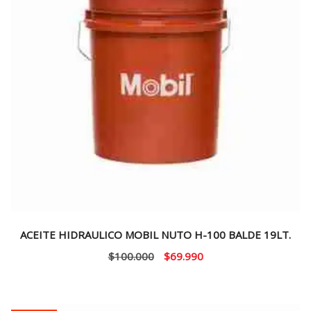
ACEITE HIDRAULICO MOBIL NUTO H-100 BALDE 19LT.
El
El
$
100.000
$
69.990
precio
precio
original
actual
era:
es: