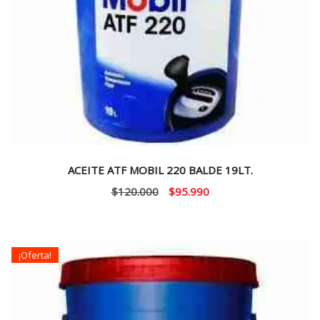
ACEITE ATF MOBIL 220 BALDE 19LT.
El
El
$
120.000
$
95.990
precio
precio
original
actual
era:
es:
¡Oferta!
$120.000.
$95.990.