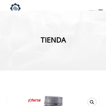
MENU
Búsqueda
de
TIENDA
productos
INICIO
TIENDA
MI CUENTA
¡Oferta!