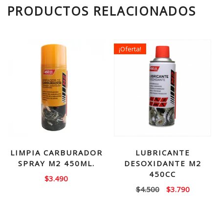
PRODUCTOS RELACIONADOS
¡Oferta!
LIMPIA CARBURADOR
LUBRICANTE
SPRAY M2 450ML.
DESOXIDANTE M2
450CC
$
3.490
El
El
$
4.500
$
3.790
precio
precio
original
actual