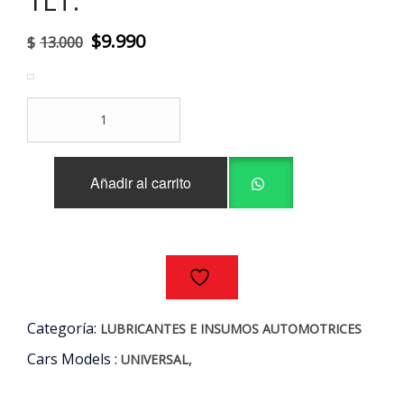
1LT.
El
El
$
9.990
$
13.000
precio
precio
original
actual
ACEITE
era:
es:
ATF
HYUNDAI
$13.000.
$9.990.
XTEER
Añadir al carrito
MULTI-
V
LV
/
BIDON
1LT.
cantidad
Categoría:
LUBRICANTES E INSUMOS AUTOMOTRICES
Cars Models :
,
UNIVERSAL