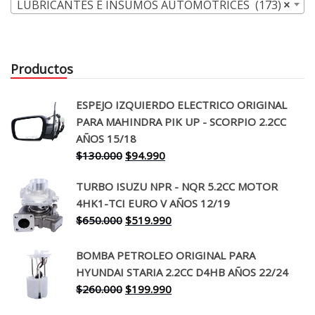
LUBRICANTES E INSUMOS AUTOMOTRICES (173)
×
Productos
ESPEJO IZQUIERDO ELECTRICO ORIGINAL
PARA MAHINDRA PIK UP - SCORPIO 2.2CC
AÑOS 15/18
El
El
$
130.000
$
94.990
precio
precio
TURBO ISUZU NPR - NQR 5.2CC MOTOR
original
actual
4HK1-TCI EURO V AÑOS 12/19
era:
es:
El
El
$
650.000
$
519.990
$130.000.
$94.990.
precio
precio
original
actual
BOMBA PETROLEO ORIGINAL PARA
era:
es:
HYUNDAI STARIA 2.2CC D4HB AÑOS 22/24
$650.000.
$519.990.
El
El
$
260.000
$
199.990
precio
precio