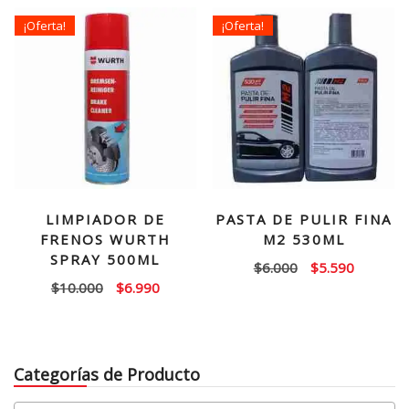
era:
es:
¡Oferta!
¡Oferta!
$4.500.
$3.790.
LIMPIADOR DE
PASTA DE PULIR FINA
FRENOS WURTH
M2 530ML
SPRAY 500ML
El
El
$
6.000
$
5.590
El
El
$
10.000
$
6.990
precio
precio
precio
precio
original
actual
original
actual
era:
es:
era:
es:
$6.000.
$5.590.
Categorías de Producto
$10.000.
$6.990.