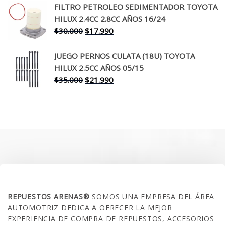
original
actual
FILTRO PETROLEO SEDIMENTADOR TOYOTA
era:
es:
HILUX 2.4CC 2.8CC AÑOS 16/24
$260.000.
$199.990.
El
El
$
30.000
$
17.990
precio
precio
original
actual
JUEGO PERNOS CULATA (18U) TOYOTA
era:
es:
HILUX 2.5CC AÑOS 05/15
$30.000.
$17.990.
El
El
$
35.000
$
21.990
precio
precio
original
actual
era:
es:
$35.000.
$21.990.
SOBRE NOSOTROS
REPUESTOS ARENAS®
SOMOS UNA EMPRESA DEL ÁREA
AUTOMOTRIZ DEDICA A OFRECER LA MEJOR
EXPERIENCIA DE COMPRA DE REPUESTOS, ACCESORIOS