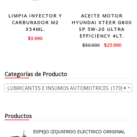
LIMPIA INYECTOR Y
ACEITE MOTOR
CARBURADOR M2
HYUNDAI XTEER G800
354ML.
SP 5W-20 ULTRA
EFFICIENCY 4LT.
$
3.990
El
El
$
30.000
$
25.990
precio
precio
original
actual
era:
es:
Categorías de Producto
$30.000.
$25.99
LUBRICANTES E INSUMOS AUTOMOTRICES (173)
×
Productos
ESPEJO IZQUIERDO ELECTRICO ORIGINAL