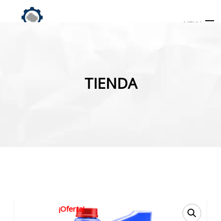
MENU
Búsqueda
de
TIENDA
productos
INICIO
TIENDA
MI CUENTA
¡Oferta!