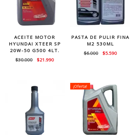
ACEITE MOTOR
PASTA DE PULIR FINA
HYUNDAI XTEER SP
M2 530ML
20W-50 G500 4LT.
El
El
$
6.000
$
5.590
El
El
$
30.000
$
21.990
precio
precio
precio
precio
original
actual
original
actual
era:
es:
era:
es:
$6.000.
$5.590.
¡Oferta!
$30.000.
$21.990.