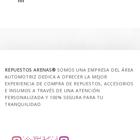
precio
precio
original
actual
era:
es:
$35.000.
$21.990.
SOBRE NOSOTROS
REPUESTOS ARENAS®
SOMOS UNA EMPRESA DEL ÁREA
AUTOMOTRIZ DEDICA A OFRECER LA MEJOR
EXPERIENCIA DE COMPRA DE REPUESTOS, ACCESORIOS
E INSUMOS A TRAVÉS DE UNA ATENCIÓN
PERSONALIZADA Y 100% SEGURA PARA TU
TRANQUILIDAD