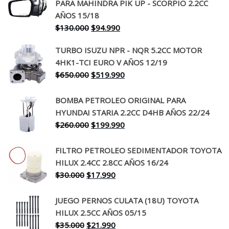
PARA MAHINDRA PIK UP - SCORPIO 2.2CC
AÑOS 15/18
El
El
$
130.000
$
94.990
precio
precio
TURBO ISUZU NPR - NQR 5.2CC MOTOR
original
actual
4HK1-TCI EURO V AÑOS 12/19
era:
es:
El
El
$
650.000
$
519.990
$130.000.
$94.990.
precio
precio
original
actual
BOMBA PETROLEO ORIGINAL PARA
era:
es:
HYUNDAI STARIA 2.2CC D4HB AÑOS 22/24
$650.000.
$519.990.
El
El
$
260.000
$
199.990
precio
precio
original
actual
FILTRO PETROLEO SEDIMENTADOR TOYOTA
era:
es:
HILUX 2.4CC 2.8CC AÑOS 16/24
$260.000.
$199.990.
El
El
$
30.000
$
17.990
precio
precio
original
actual
JUEGO PERNOS CULATA (18U) TOYOTA
era:
es:
HILUX 2.5CC AÑOS 05/15
$30.000.
$17.990.
El
El
$
35.000
$
21.990