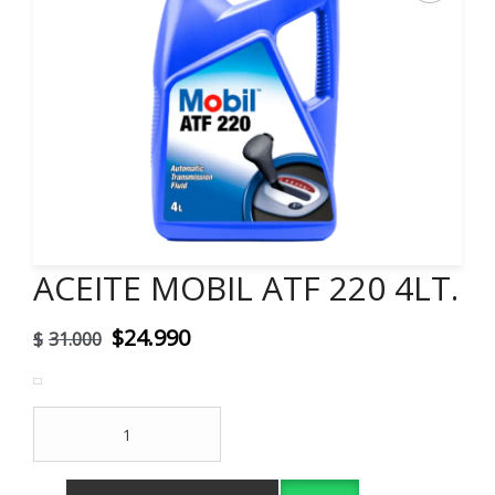
ACEITE MOBIL ATF 220 4LT.
El
El
$
24.990
$
31.000
precio
precio
original
actual
ACEITE
era:
es:
MOBIL
ATF
$31.000.
$24.990.
220