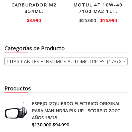
CARBURADOR M2
MOTUL 4T 10W-40
354ML.
7100 MA2 1LT.
El
El
$
3.990
$
25.000
$
16.990
precio
precio
original
actual
era:
es:
Categorías de Producto
$25.000.
$16.99
LUBRICANTES E INSUMOS AUTOMOTRICES (173)
×
Productos
ESPEJO IZQUIERDO ELECTRICO ORIGINAL
PARA MAHINDRA PIK UP - SCORPIO 2.2CC
AÑOS 15/18
El
El
$
130.000
$
94.990
precio
precio