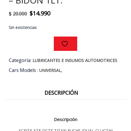
– BIDON 1LT.
El
El
$
14.990
$
20.000
precio
precio
Sin existencias
original
actual
era:
es:
$20.000.
$14.990.
Categoría:
LUBRICANTES E INSUMOS AUTOMOTRICES
Cars Models :
,
UNIVERSAL
DESCRIPCIÓN
Descripción
ACEITE ATF DCTF TITAN FUCHS (DUAL CLUCTH)