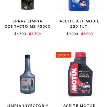
SPRAY LIMPIA
ACEITE ATF MOBIL
CONTACTO M2 450CC
220 1LT.
El
El
El
El
$
4.500
$
3.790
$
9.000
$
6.990
precio
precio
precio
precio
original
actual
original
actual
era:
es:
era:
es:
¡Oferta!
$4.500.
$3.790.
$9.000.
$6.990.
LIMPIA INYECTOR Y
ACEITE MOTOR