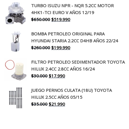
TURBO ISUZU NPR - NQR 5.2CC MOTOR
original
actual
4HK1-TCI EURO V AÑOS 12/19
era:
es:
El
El
$
650.000
$
519.990
$130.000.
$94.990.
precio
precio
original
actual
BOMBA PETROLEO ORIGINAL PARA
era:
es:
HYUNDAI STARIA 2.2CC D4HB AÑOS 22/24
$650.000.
$519.990.
El
El
$
260.000
$
199.990
precio
precio
original
actual
FILTRO PETROLEO SEDIMENTADOR TOYOTA
era:
es:
HILUX 2.4CC 2.8CC AÑOS 16/24
$260.000.
$199.990.
El
El
$
30.000
$
17.990
precio
precio
original
actual
JUEGO PERNOS CULATA (18U) TOYOTA
era:
es:
HILUX 2.5CC AÑOS 05/15
$30.000.
$17.990.
El
El
$
35.000
$
21.990
precio
precio
original
actual
era:
es: