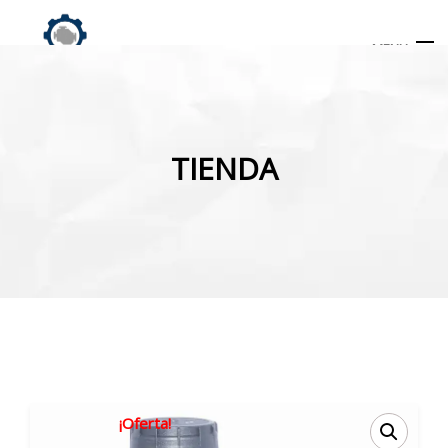
MENU
Búsqueda
de
TIENDA
productos
INICIO
TIENDA
MI CUENTA
¡Oferta!