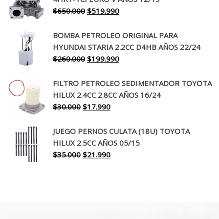
era:
es:
El
El
$
650.000
$
519.990
$130.000.
$94.990.
precio
precio
original
actual
BOMBA PETROLEO ORIGINAL PARA
era:
es:
HYUNDAI STARIA 2.2CC D4HB AÑOS 22/24
$650.000.
$519.990.
El
El
$
260.000
$
199.990
precio
precio
original
actual
FILTRO PETROLEO SEDIMENTADOR TOYOTA
era:
es:
HILUX 2.4CC 2.8CC AÑOS 16/24
$260.000.
$199.990.
El
El
$
30.000
$
17.990
precio
precio
original
actual
JUEGO PERNOS CULATA (18U) TOYOTA
era:
es:
HILUX 2.5CC AÑOS 05/15
$30.000.
$17.990.
El
El
$
35.000
$
21.990
precio
precio
original
actual
era:
es:
$35.000.
$21.990.