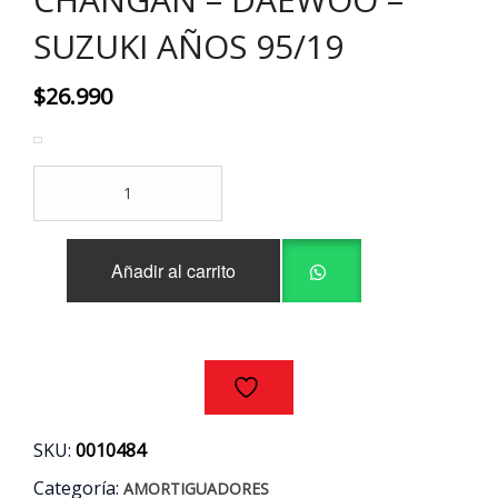
SUZUKI AÑOS 95/19
$
26.990
PAR
AMORTIGUADOR
TRASEROS
CHERY
Añadir al carrito
-
CHANGAN
-
DAEWOO
-
SUZUKI
AÑOS
95/19
SKU:
0010484
cantidad
Categoría:
AMORTIGUADORES