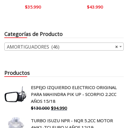
$
35.990
$
43.990
Categorías de Producto
AMORTIGUADORES (46)
×
Productos
ESPEJO IZQUIERDO ELECTRICO ORIGINAL
PARA MAHINDRA PIK UP - SCORPIO 2.2CC
AÑOS 15/18
El
El
$
130.000
$
94.990
precio
precio
TURBO ISUZU NPR - NQR 5.2CC MOTOR
original
actual
4HK1-TCI EURO V AÑOS 12/19