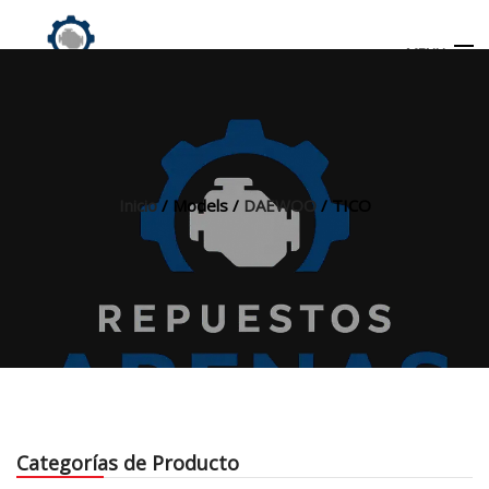
MENU
Búsqueda
de
productos
Inicio
/ Models /
DAEWOO
/ TICO
INICIO
TIENDA
MI CUENTA
Categorías de Producto