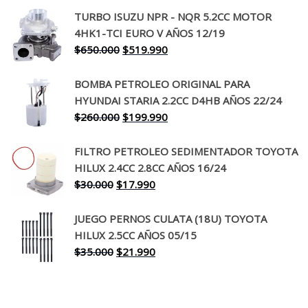
precio
precio
TURBO ISUZU NPR - NQR 5.2CC MOTOR
original
actual
4HK1-TCI EURO V AÑOS 12/19
era:
es:
El
El
$
650.000
$
519.990
$130.000.
$94.990.
precio
precio
original
actual
BOMBA PETROLEO ORIGINAL PARA
era:
es:
HYUNDAI STARIA 2.2CC D4HB AÑOS 22/24
$650.000.
$519.990.
El
El
$
260.000
$
199.990
precio
precio
original
actual
FILTRO PETROLEO SEDIMENTADOR TOYOTA
era:
es:
HILUX 2.4CC 2.8CC AÑOS 16/24
$260.000.
$199.990.
El
El
$
30.000
$
17.990
precio
precio
original
actual
JUEGO PERNOS CULATA (18U) TOYOTA
era:
es:
HILUX 2.5CC AÑOS 05/15
$30.000.
$17.990.
El
El
$
35.000
$
21.990
precio
precio
original
actual
era:
es: