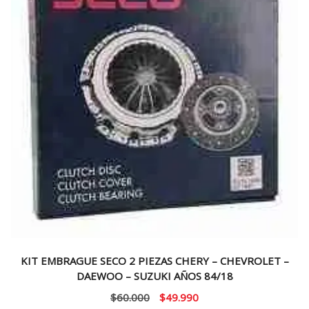
KIT EMBRAGUE SECO 2 PIEZAS CHERY – CHEVROLET –
DAEWOO – SUZUKI AÑOS 84/18
El
El
$
60.000
$
49.990