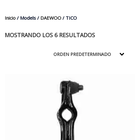
$35.000.
$21.990.
Inicio
/ Models /
DAEWOO
/ TICO
MOSTRANDO LOS 6 RESULTADOS