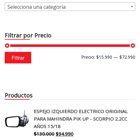
Selecciona una categoría
Filtrar por Precio
Precio
Precio
Filtrar
Precio:
$15.990
—
$72.990
mínimo
máximo
Productos
ESPEJO IZQUIERDO ELECTRICO ORIGINAL
PARA MAHINDRA PIK UP - SCORPIO 2.2CC
AÑOS 15/18
El
El
$
130.000
$
94.990