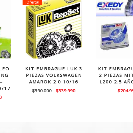
¡Oferta!
LEO
KIT EMBRAGUE LUK 3
KIT EMBRAG
ONG
PIEZAS VOLKSWAGEN
2 PIEZAS MI
–
AMAROK 2.0 10/16
L200 2.5 AÑ
2/17
El
El
$
390.000
$
339.990
$
204.9
El
0
precio
precio
precio
original
actual
actual
era:
es:
es:
$390.000.
$339.990.
0.
$167.990.