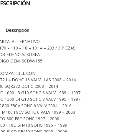
ESCRIPCIÓN
Descripción
ARCA: ALTERNATIVO
70 – 110 – 18 – 19.14 – 203 / 3 PIEZAS
ROCEDENCIA: KOREA
IGO OEM: SCDW-155
COMPATIBLE CON:
72 L4 DOHC 16 VALVULAS 2008 – 2014
00 SQR372 DOHC 2008 – 2014
 1000 L3 G10 SOHC 6 VALV 1989 – 1997
 1300 L4 G13 SOHC 8 VALV 1995 – 1997
800 F8CV SOHC 6 VALV 2004 – 2016
M100 F8CV SOHC 6 VALV 1999 – 2003
O 800 F8C SOHC 1997 – 2000
00 F10D SH410 SOHC 1996 – 1999
00 F10D RF410 SOHC 2005 – 2006