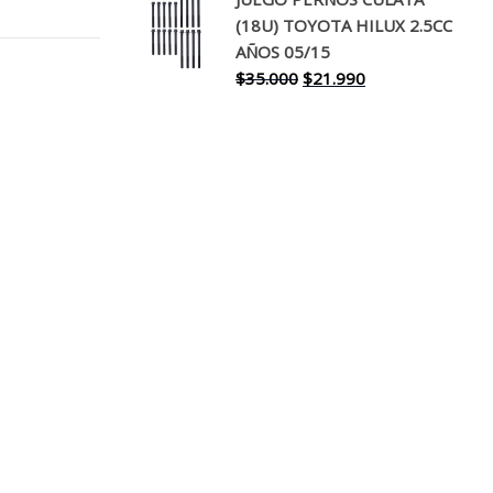
original
actual
(18U) TOYOTA HILUX 2.5CC
era:
es:
AÑOS 05/15
$30.000.
$17.990.
El
El
$
35.000
$
21.990
precio
precio
original
actual
era:
es:
$35.000.
$21.990.