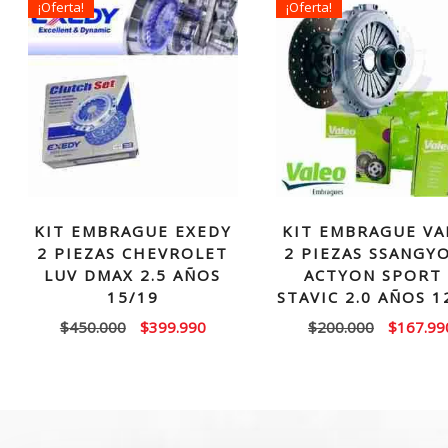
¡Oferta!
¡Oferta!
KIT EMBRAGUE EXEDY
KIT EMBRAGUE VA
2 PIEZAS CHEVROLET
2 PIEZAS SSANGY
LUV DMAX 2.5 AÑOS
ACTYON SPORT 
15/19
STAVIC 2.0 AÑOS 1
El
El
El
$
450.000
$
399.990
$
200.000
$
167.99
precio
precio
precio
original
actual
original
era:
es:
era:
$450.000.
$399.990.
$200.00