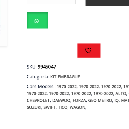
SECO
3
PIEZAS
CHERY
-
CHEVROLET
-
DAEWOO
-
SUZUKI
AÑOS
SKU:
9945047
84/18
Categoría:
KIT EMBRAGUE
cantidad
Cars Models :
,
,
,
1970-2022
1970-2022
1970-2022
19
,
,
,
,
,
1970-2022
1970-2022
1970-2022
1970-2022
ALTO
,
,
,
,
,
CHEVROLET
DAEWOO
FORZA
GEO METRO
IQ
MAT
,
,
,
,
SUZUKI
SWIFT
TICO
WAGON