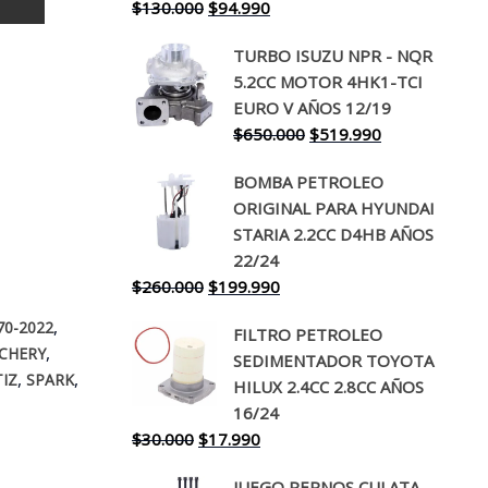
El
El
$
130.000
$
94.990
precio
precio
TURBO ISUZU NPR - NQR
original
actual
5.2CC MOTOR 4HK1-TCI
era:
es:
EURO V AÑOS 12/19
$130.000.
$94.990.
El
El
$
650.000
$
519.990
precio
precio
BOMBA PETROLEO
original
actual
ORIGINAL PARA HYUNDAI
era:
es:
STARIA 2.2CC D4HB AÑOS
$650.000.
$519.990.
22/24
El
El
$
260.000
$
199.990
precio
precio
,
70-2022
FILTRO PETROLEO
original
actual
,
CHERY
SEDIMENTADOR TOYOTA
era:
es:
,
,
IZ
SPARK
HILUX 2.4CC 2.8CC AÑOS
$260.000.
$199.990.
16/24
El
El
$
30.000
$
17.990
precio
precio
JUEGO PERNOS CULATA