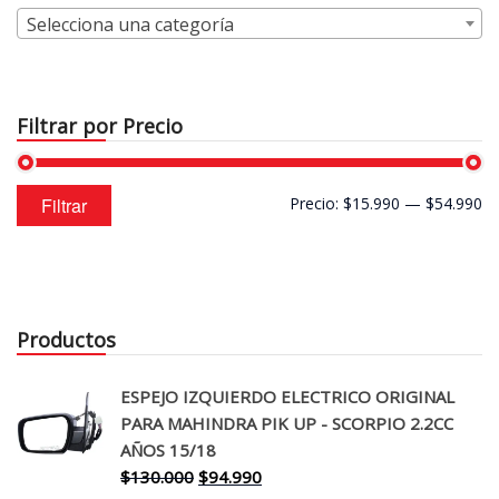
Selecciona una categoría
Filtrar por Precio
Precio
Precio
Filtrar
Precio:
$15.990
—
$54.990
mínimo
máximo
Productos
ESPEJO IZQUIERDO ELECTRICO ORIGINAL
PARA MAHINDRA PIK UP - SCORPIO 2.2CC
AÑOS 15/18
El
El
$
130.000
$
94.990