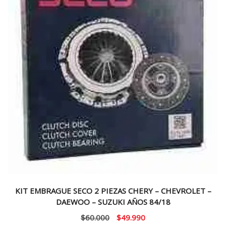
KIT EMBRAGUE SECO 2 PIEZAS CHERY – CHEVROLET –
DAEWOO – SUZUKI AÑOS 84/18
El
El
$
60.000
$
49.990