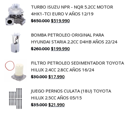
precio
precio
TURBO ISUZU NPR - NQR 5.2CC MOTOR
original
actual
4HK1-TCI EURO V AÑOS 12/19
era:
es:
El
El
$
650.000
$
519.990
$130.000.
$94.990.
precio
precio
original
actual
BOMBA PETROLEO ORIGINAL PARA
era:
es:
HYUNDAI STARIA 2.2CC D4HB AÑOS 22/24
$650.000.
$519.990.
El
El
$
260.000
$
199.990
precio
precio
original
actual
FILTRO PETROLEO SEDIMENTADOR TOYOTA
era:
es:
HILUX 2.4CC 2.8CC AÑOS 16/24
$260.000.
$199.990.
El
El
$
30.000
$
17.990
precio
precio
original
actual
JUEGO PERNOS CULATA (18U) TOYOTA
era:
es:
HILUX 2.5CC AÑOS 05/15
$30.000.
$17.990.
El
El
$
35.000
$
21.990
precio
precio
original
actual
era:
es: