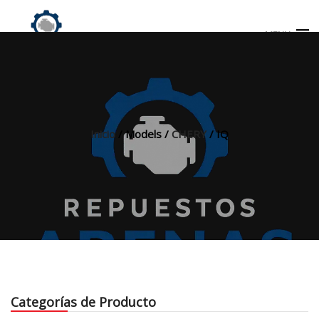
MENU
Búsqueda
de
productos
Inicio
/ Models /
CHERY
/ IQ
INICIO
TIENDA
MI CUENTA
Categorías de Producto