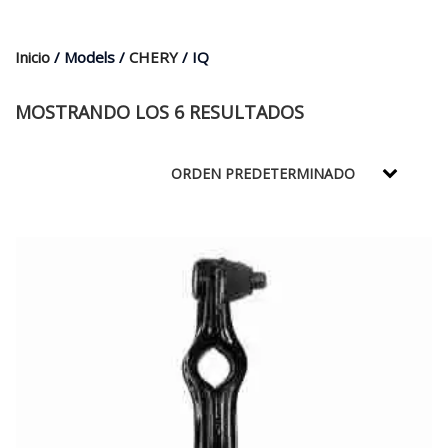
$35.000.
$21.990.
Inicio
/ Models /
CHERY
/ IQ
MOSTRANDO LOS 6 RESULTADOS