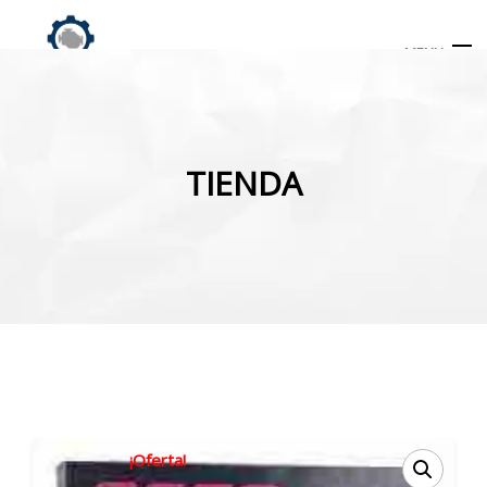
MENU
Búsqueda
de
TIENDA
productos
INICIO
TIENDA
MI CUENTA
¡Oferta!