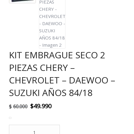
KIT EMBRAGUE SECO 2
PIEZAS CHERY –
CHEVROLET – DAEWOO –
SUZUKI AÑOS 84/18
El
El
$
49.990
$
60.000
precio
precio
original
actual
KIT
EMBRAGUE