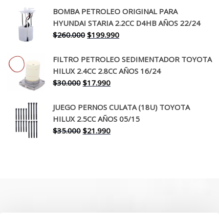
original
actual
BOMBA PETROLEO ORIGINAL PARA
era:
es:
HYUNDAI STARIA 2.2CC D4HB AÑOS 22/24
$650.000.
$519.990.
El
El
$
260.000
$
199.990
precio
precio
original
actual
FILTRO PETROLEO SEDIMENTADOR TOYOTA
era:
es:
HILUX 2.4CC 2.8CC AÑOS 16/24
$260.000.
$199.990.
El
El
$
30.000
$
17.990
precio
precio
original
actual
JUEGO PERNOS CULATA (18U) TOYOTA
era:
es:
HILUX 2.5CC AÑOS 05/15
$30.000.
$17.990.
El
El
$
35.000
$
21.990
precio
precio
original
actual
era:
es:
$35.000.
$21.990.