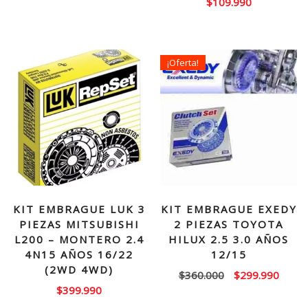
$
109.990
¡Oferta!
KIT EMBRAGUE LUK 3
KIT EMBRAGUE EXEDY
PIEZAS MITSUBISHI
2 PIEZAS TOYOTA
L200 – MONTERO 2.4
HILUX 2.5 3.0 AÑOS
4N15 AÑOS 16/22
12/15
(2WD 4WD)
El
El
$
360.000
$
299.990
$
399.990
precio
precio
original
actual