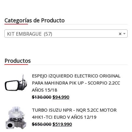
era:
es:
$360.000.
$299.
Categorías de Producto
KIT EMBRAGUE (57)
×
Productos
ESPEJO IZQUIERDO ELECTRICO ORIGINAL
PARA MAHINDRA PIK UP - SCORPIO 2.2CC
AÑOS 15/18
El
El
$
130.000
$
94.990
precio
precio
TURBO ISUZU NPR - NQR 5.2CC MOTOR
original
actual
4HK1-TCI EURO V AÑOS 12/19
era:
es:
El
El
$
650.000
$
519.990
$130.000.
$94.990.
precio
precio