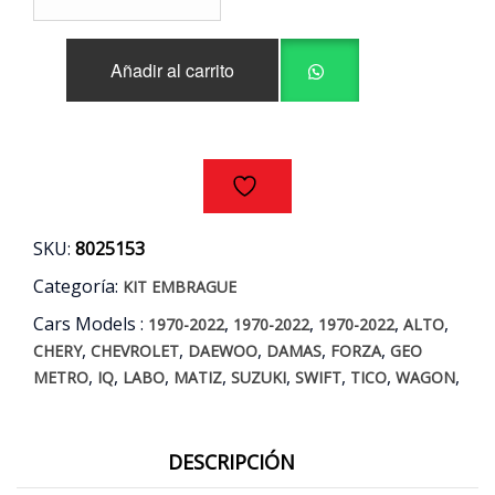
era:
es:
SECO
$60.000.
$49.990.
2
Añadir al carrito
PIEZAS
CHERY
-
CHEVROLET
-
DAEWOO
-
SUZUKI
SKU:
8025153
AÑOS
84/18
Categoría:
KIT EMBRAGUE
cantidad
Cars Models :
,
,
,
,
1970-2022
1970-2022
1970-2022
ALTO
,
,
,
,
,
CHERY
CHEVROLET
DAEWOO
DAMAS
FORZA
GEO
,
,
,
,
,
,
,
,
METRO
IQ
LABO
MATIZ
SUZUKI
SWIFT
TICO
WAGON
DESCRIPCIÓN