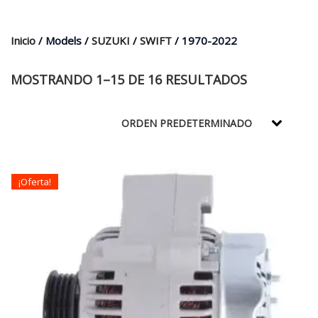
$35.000.
$21.990.
Inicio
/ Models /
SUZUKI
/
SWIFT
/ 1970-2022
MOSTRANDO 1–15 DE 16 RESULTADOS
¡Oferta!