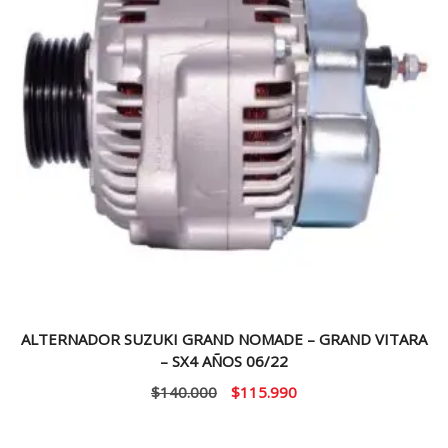
ALTERNADOR SUZUKI GRAND NOMADE – GRAND VITARA
– SX4 AÑOS 06/22
El
El
$
140.000
$
115.990
precio
precio
original
actual