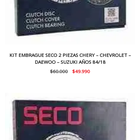
KIT EMBRAGUE SECO 2 PIEZAS CHERY – CHEVROLET –
DAEWOO – SUZUKI AÑOS 84/18
El
El
$
60.000
$
49.990
precio
precio
original
actual
era:
es:
$60.000.
$49.990.