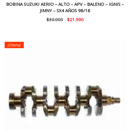
BOBINA SUZUKI AERIO – ALTO – APV – BALENO – IGNIS –
JIMNY – SX4 AÑOS 98/18
El
El
$
30.000
$
21.990
precio
precio
original
actual
era:
es:
¡Oferta!
$30.000.
$21.990.