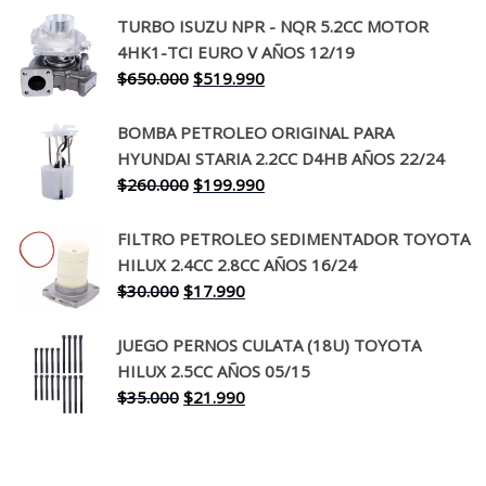
precio
precio
TURBO ISUZU NPR - NQR 5.2CC MOTOR
original
actual
4HK1-TCI EURO V AÑOS 12/19
era:
es:
El
El
$
650.000
$
519.990
$130.000.
$94.990.
precio
precio
original
actual
BOMBA PETROLEO ORIGINAL PARA
era:
es:
HYUNDAI STARIA 2.2CC D4HB AÑOS 22/24
$650.000.
$519.990.
El
El
$
260.000
$
199.990
precio
precio
original
actual
FILTRO PETROLEO SEDIMENTADOR TOYOTA
era:
es:
HILUX 2.4CC 2.8CC AÑOS 16/24
$260.000.
$199.990.
El
El
$
30.000
$
17.990
precio
precio
original
actual
JUEGO PERNOS CULATA (18U) TOYOTA
era:
es:
HILUX 2.5CC AÑOS 05/15
$30.000.
$17.990.
El
El
$
35.000
$
21.990
precio
precio
original
actual
era:
es: