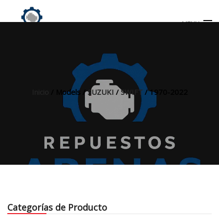
MENU
Búsqueda
de
productos
Inicio
/ Models /
SUZUKI
/
SWIFT
/ 1970-2022
INICIO
TIENDA
MI CUENTA
Categorías de Producto