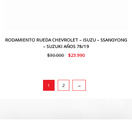
RODAMIENTO RUEDA CHEVROLET – ISUZU – SSANGYONG
– SUZUKI AÑOS 78/19
El
El
$
30.000
$
23.990
precio
precio
original
actual
era:
es:
$30.000.
$23.990.
1
2
→
SOBRE NOSOTROS