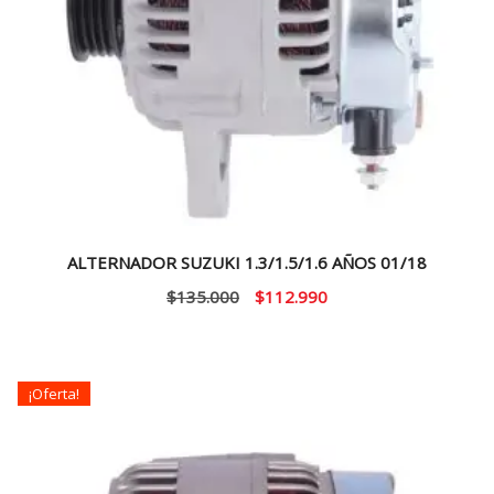
ALTERNADOR SUZUKI 1.3/1.5/1.6 AÑOS 01/18
El
El
$
135.000
$
112.990
precio
precio
original
actual
era:
es:
¡Oferta!
$135.000.
$112.990.