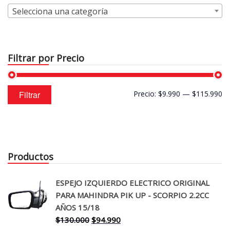
Selecciona una categoría
Filtrar por Precio
Precio
Precio
Filtrar
Precio:
$9.990
—
$115.990
mínimo
máximo
Productos
ESPEJO IZQUIERDO ELECTRICO ORIGINAL
PARA MAHINDRA PIK UP - SCORPIO 2.2CC
AÑOS 15/18
El
El
$
130.000
$
94.990