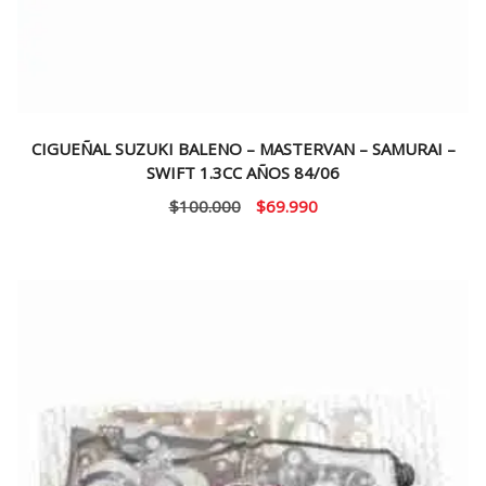
CIGUEÑAL SUZUKI BALENO – MASTERVAN – SAMURAI –
SWIFT 1.3CC AÑOS 84/06
El
El
$
100.000
$
69.990
precio
precio
original
actual
era:
es:
$100.000.
$69.990.