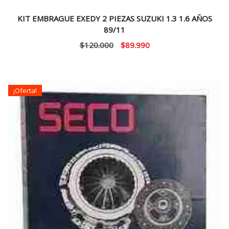
KIT EMBRAGUE EXEDY 2 PIEZAS SUZUKI 1.3 1.6 AÑOS
89/11
El
El
$
120.000
$
89.990
precio
precio
original
actual
era:
es:
¡Oferta!
$120.000.
$89.990.