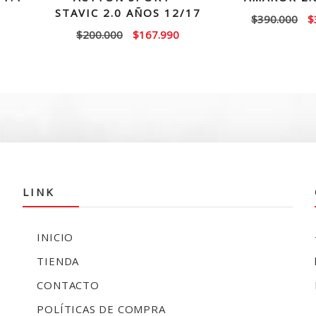
STAVIC 2.0 AÑOS 12/17
El
$
390.000
$
El
El
$
200.000
$
167.990
p
precio
precio
or
original
actual
e
era:
es:
$
$200.000.
$167.990.
LINK
INICIO
TIENDA
CONTACTO
POLÍTICAS DE COMPRA