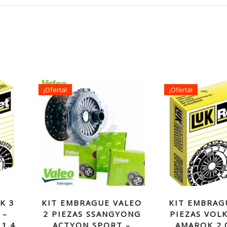
¡Oferta!
¡Oferta!
K 3
KIT EMBRAGUE VALEO
KIT EMBRAG
 –
2 PIEZAS SSANGYONG
PIEZAS VOL
1.4
ACTYON SPORT –
AMAROK 2.