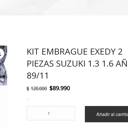
KIT EMBRAGUE EXEDY 2
!
PIEZAS SUZUKI 1.3 1.6 A
89/11
El
El
$
89.990
$
120.000
precio
precio
original
actual
KIT
Añadir al carrit
era:
es:
EMBRAGUE
EXEDY
$120.000.
$89.990.
2