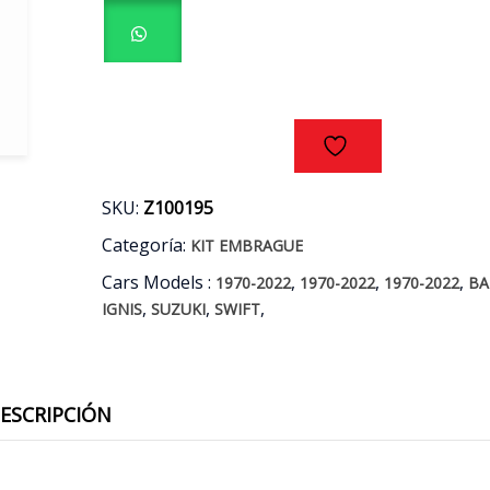
PIEZAS
SUZUKI
1.3
1.6
AÑOS
89/11
cantidad
SKU:
Z100195
Categoría:
KIT EMBRAGUE
Cars Models :
,
,
,
1970-2022
1970-2022
1970-2022
BA
,
,
,
IGNIS
SUZUKI
SWIFT
ESCRIPCIÓN