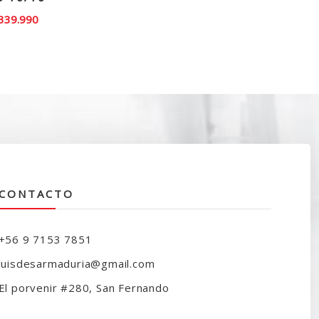
El
339.990
recio
precio
iginal
actual
ra:
es:
390.000.
$339.990.
CONTACTO
+56 9 7153 7851
luisdesarmaduria@gmail.com
El porvenir #280, San Fernando