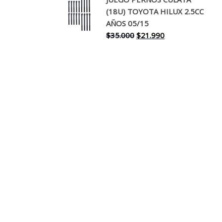
original
actual
(18U) TOYOTA HILUX 2.5CC
era:
es:
AÑOS 05/15
$30.000.
$17.990.
El
El
$
35.000
$
21.990
precio
precio
original
actual
era:
es:
$35.000.
$21.990.