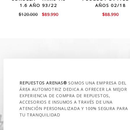
1.6 AÑO 93/22
AÑOS 02/18
El
El
$
120.000
$
89.990
$
88.990
precio
precio
original
actual
era:
es:
$120.000.
$89.990.
SOBRE NOSOTROS
REPUESTOS ARENAS®
SOMOS UNA EMPRESA DEL
ÁREA AUTOMOTRIZ DEDICA A OFRECER LA MEJOR
EXPERIENCIA DE COMPRA DE REPUESTOS,
ACCESORIOS E INSUMOS A TRAVÉS DE UNA
ATENCIÓN PERSONALIZADA Y 100% SEGURA PARA
TU TRANQUILIDAD