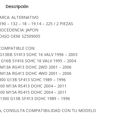
Descripción
ARCA: ALTERNATIVO
90 – 132 – 18 – 19.14 – 225 / 2 PIEZAS
ROCEDENCIA: JAPON
DIGO OEM: SZ509005
COMPATIBLE CON:
G13BB SY413 SOHC 16 VALV 1996 – 2003
G16B SY416 SOHC 16 VALV 1995 – 2004
0 M13A RG413 DOHC 2WD 2001 – 2006
0 M13A RG413 DOHC 4WD 2001 – 2006
300 G13B SF413 SOHC 1989 – 1996
300 M13A RS413 DOHC 2004 – 2011
500 M15A RS415 DOHC 2004 – 2011
 1300 G13B SF413 DOHC 1989 – 1996
A, CONSULTA COMPATIBILIDAD CON TU MODELO