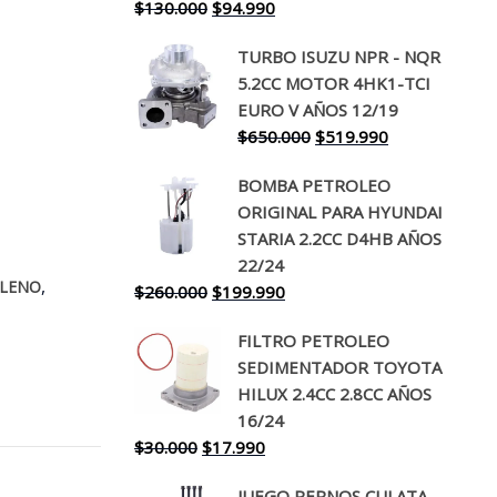
El
El
$
130.000
$
94.990
precio
precio
TURBO ISUZU NPR - NQR
original
actual
5.2CC MOTOR 4HK1-TCI
era:
es:
EURO V AÑOS 12/19
$130.000.
$94.990.
El
El
$
650.000
$
519.990
precio
precio
BOMBA PETROLEO
original
actual
ORIGINAL PARA HYUNDAI
era:
es:
STARIA 2.2CC D4HB AÑOS
$650.000.
$519.990.
22/24
,
LENO
El
El
$
260.000
$
199.990
precio
precio
FILTRO PETROLEO
original
actual
SEDIMENTADOR TOYOTA
era:
es:
HILUX 2.4CC 2.8CC AÑOS
$260.000.
$199.990.
16/24
El
El
$
30.000
$
17.990
precio
precio
JUEGO PERNOS CULATA