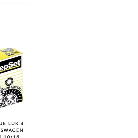
UE LUK 3
KSWAGEN
0 10/16