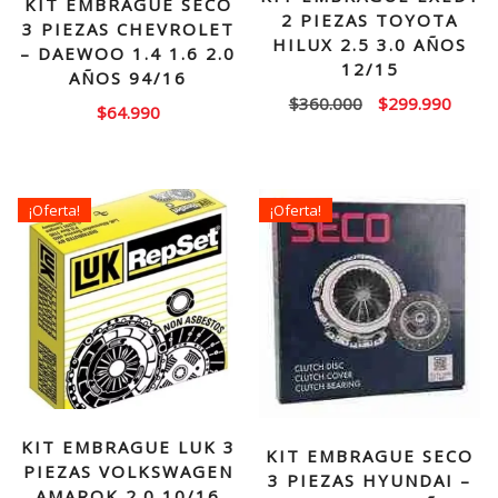
KIT EMBRAGUE SECO
2 PIEZAS TOYOTA
3 PIEZAS CHEVROLET
HILUX 2.5 3.0 AÑOS
– DAEWOO 1.4 1.6 2.0
12/15
AÑOS 94/16
El
El
$
360.000
$
299.990
$
64.990
precio
precio
original
actual
era:
es:
$360.000.
$299.
¡Oferta!
¡Oferta!
KIT EMBRAGUE LUK 3
KIT EMBRAGUE SECO
PIEZAS VOLKSWAGEN
3 PIEZAS HYUNDAI –
AMAROK 2.0 10/16