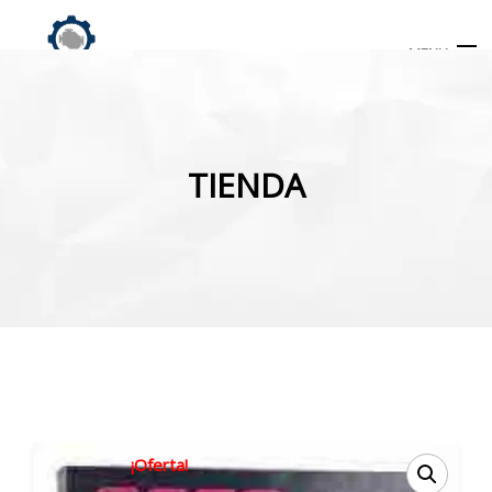
MENU
Búsqueda
de
TIENDA
productos
INICIO
TIENDA
MI CUENTA
¡Oferta!