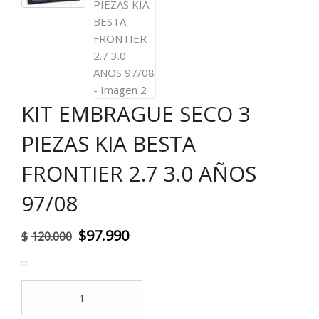
KIT EMBRAGUE SECO 3
PIEZAS KIA BESTA
FRONTIER 2.7 3.0 AÑOS
97/08
El
El
$
97.990
$
120.000
precio
precio
original
actual
KIT
era:
es:
EMBRAGUE
SECO