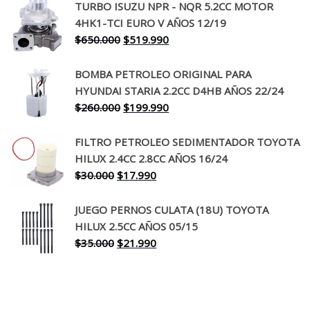
TURBO ISUZU NPR - NQR 5.2CC MOTOR
original
actual
4HK1-TCI EURO V AÑOS 12/19
era:
es:
El
El
$
650.000
$
519.990
$130.000.
$94.990.
precio
precio
original
actual
BOMBA PETROLEO ORIGINAL PARA
era:
es:
HYUNDAI STARIA 2.2CC D4HB AÑOS 22/24
$650.000.
$519.990.
El
El
$
260.000
$
199.990
precio
precio
original
actual
FILTRO PETROLEO SEDIMENTADOR TOYOTA
era:
es:
HILUX 2.4CC 2.8CC AÑOS 16/24
$260.000.
$199.990.
El
El
$
30.000
$
17.990
precio
precio
original
actual
JUEGO PERNOS CULATA (18U) TOYOTA
era:
es:
HILUX 2.5CC AÑOS 05/15
$30.000.
$17.990.
El
El
$
35.000
$
21.990
precio
precio
original
actual
era:
es:
$35.000.
$21.990.