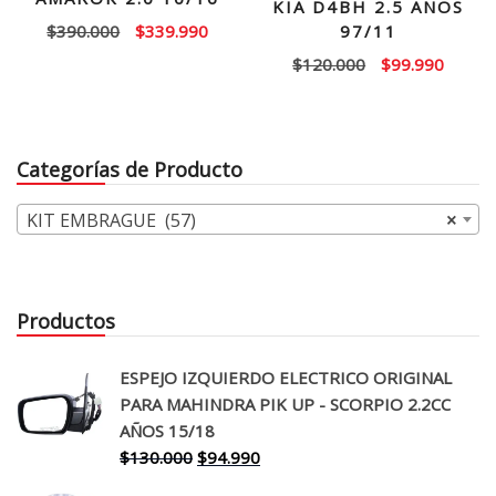
KIA D4BH 2.5 AÑOS
El
El
97/11
$
390.000
$
339.990
precio
precio
El
El
$
120.000
$
99.990
original
actual
precio
precio
era:
es:
original
actual
$390.000.
$339.990.
era:
es:
Categorías de Producto
$120.000.
$99.99
KIT EMBRAGUE (57)
×
Productos
ESPEJO IZQUIERDO ELECTRICO ORIGINAL
PARA MAHINDRA PIK UP - SCORPIO 2.2CC
AÑOS 15/18
El
El
$
130.000
$
94.990
precio
precio