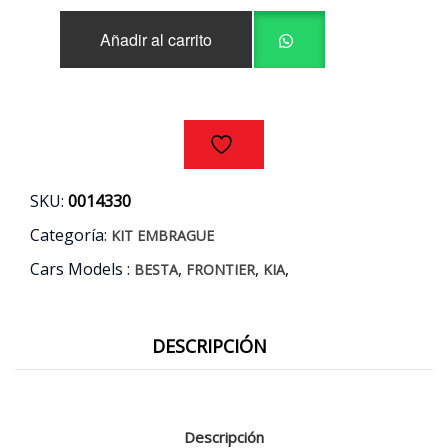
$120.000.
$97.990.
3
Añadir al carrito
PIEZAS
KIA
BESTA
FRONTIER
2.7
3.0
AÑOS
97/08
SKU:
0014330
cantidad
Categoría:
KIT EMBRAGUE
Cars Models :
,
,
,
BESTA
FRONTIER
KIA
DESCRIPCIÓN
Descripción