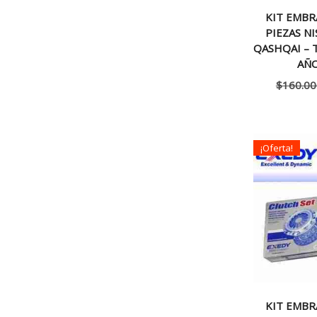
KIT EMBR
PIEZAS N
QASHQAI – T
AÑO
$
160.00
¡Oferta!
KIT EMBR