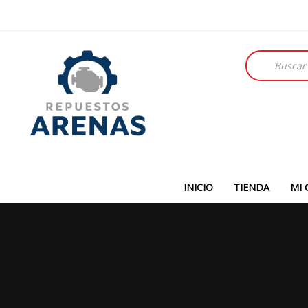
Búsqueda
de
productos
INICIO
TIENDA
MI 