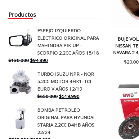
Productos
ESPEJO IZQUIERDO
ELECTRICO ORIGINAL PARA
BUJE VO
MAHINDRA PIK UP -
NISSAN TE
NAVARA 2.4
SCORPIO 2.2CC AÑOS 15/18
El
El
$
130.000
$
94.990
$
20.00
precio
precio
TURBO ISUZU NPR - NQR
original
actual
5.2CC MOTOR 4HK1-TCI
era:
es:
EURO V AÑOS 12/19
$130.000.
$94.990.
El
El
$
650.000
$
519.990
precio
precio
BOMBA PETROLEO
original
actual
ORIGINAL PARA HYUNDAI
era:
es:
STARIA 2.2CC D4HB AÑOS
$650.000.
$519.990.
22/24