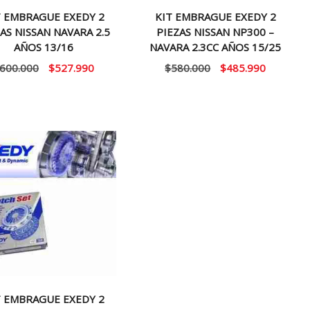
T EMBRAGUE EXEDY 2
KIT EMBRAGUE EXEDY 2
AS NISSAN NAVARA 2.5
PIEZAS NISSAN NP300 –
AÑOS 13/16
NAVARA 2.3CC AÑOS 15/25
El
El
El
El
600.000
$
527.990
$
580.000
$
485.990
precio
precio
precio
precio
original
actual
original
actual
era:
es:
era:
es:
$600.000.
$527.990.
$580.000.
$485.990
T EMBRAGUE EXEDY 2