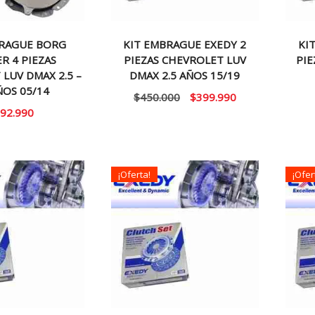
BRAGUE BORG
KIT EMBRAGUE EXEDY 2
KI
R 4 PIEZAS
PIEZAS CHEVROLET LUV
PIE
LUV DMAX 2.5 –
DMAX 2.5 AÑOS 15/19
ÑOS 05/14
El
El
$
450.000
$
399.990
92.990
precio
precio
original
actual
era:
es:
$450.000.
$399.990.
¡Oferta!
¡Ofer