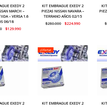
AGUE EXEDY 2
KIT EMBRAGUE EXEDY 2
KI
ISSAN MARCH –
PIEZAS NISSAN NAVARA –
PIEZ
IIDA – VERSA 1.6
TERRANO AÑOS 02/15
S 06/18
El
El
$
280.000
$
224.990
$
El
El
0
$
129.990
precio
precio
precio
precio
original
actual
original
actual
era:
es:
era:
es:
$280.000.
$224.990.
¡Oferta!
$160.000.
$129.990.
AGUE EXEDY 2
KIT EMBRAGUE EXEDY 2
KI