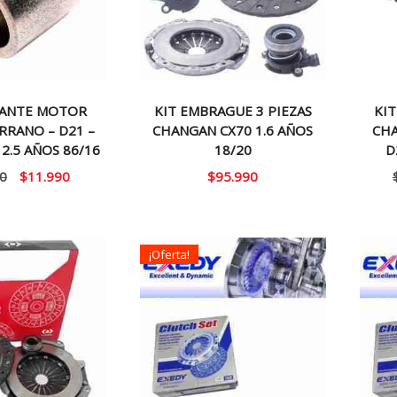
LANTE MOTOR
KIT EMBRAGUE 3 PIEZAS
KIT
RRANO – D21 –
CHANGAN CX70 1.6 AÑOS
CHA
 2.5 AÑOS 86/16
18/20
D
El
El
0
$
11.990
$
95.990
precio
precio
original
actual
era:
es:
¡Oferta!
$20.000.
$11.990.