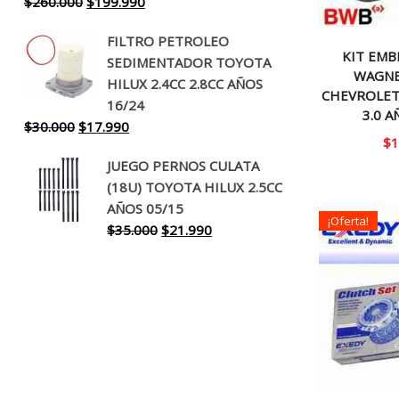
El
El
$
260.000
$
199.990
precio
precio
FILTRO PETROLEO
original
actual
KIT EM
SEDIMENTADOR TOYOTA
era:
es:
WAGNE
HILUX 2.4CC 2.8CC AÑOS
$260.000.
$199.990.
CHEVROLET 
16/24
3.0 A
El
El
$
30.000
$
17.990
$
1
precio
precio
JUEGO PERNOS CULATA
original
actual
(18U) TOYOTA HILUX 2.5CC
era:
es:
AÑOS 05/15
$30.000.
$17.990.
¡Oferta!
El
El
$
35.000
$
21.990
precio
precio
original
actual
era:
es:
$35.000.
$21.990.