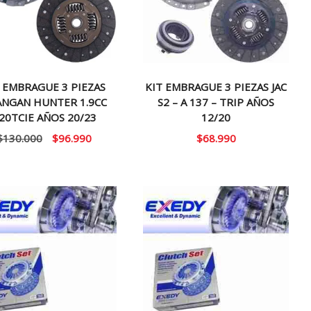
 EMBRAGUE 3 PIEZAS
KIT EMBRAGUE 3 PIEZAS JAC
NGAN HUNTER 1.9CC
S2 – A 137 – TRIP AÑOS
20TCIE AÑOS 20/23
12/20
El
El
$
130.000
$
96.990
$
68.990
precio
precio
original
actual
era:
es:
$130.000.
$96.990.