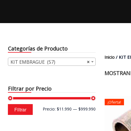
Categorías de Producto
Inicio
/ KIT 
KIT EMBRAGUE (57)
×
MOSTRAND
Filtrar por Precio
¡Oferta!
Precio
Precio
Filtrar
Precio:
$11.990
—
$999.990
mínimo
máximo