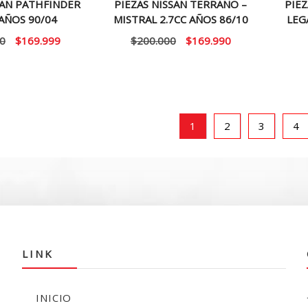
SAN PATHFINDER
PIEZAS NISSAN TERRANO –
PIEZ
 AÑOS 90/04
MISTRAL 2.7CC AÑOS 86/10
LEG
El
El
El
El
0
$
169.999
$
200.000
$
169.990
precio
precio
precio
precio
original
actual
original
actual
era:
es:
era:
es:
$200.000.
$169.999.
$200.000.
$169.990.
1
2
3
4
LINK
INICIO