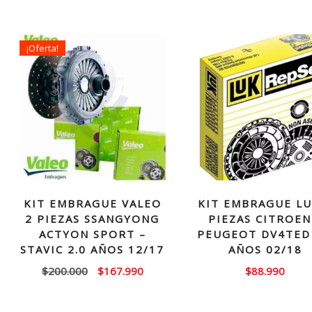
¡Oferta!
KIT EMBRAGUE VALEO
KIT EMBRAGUE LU
2 PIEZAS SSANGYONG
PIEZAS CITROEN
ACTYON SPORT –
PEUGEOT DV4TED 
STAVIC 2.0 AÑOS 12/17
AÑOS 02/18
El
El
$
200.000
$
167.990
$
88.990
precio
precio
original
actual