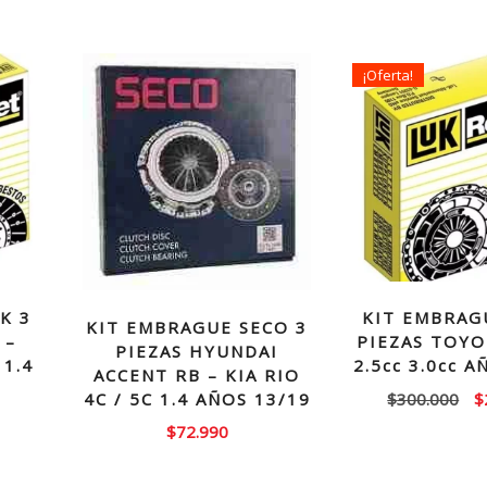
¡Oferta!
K 3
KIT EMBRAG
KIT EMBRAGUE SECO 3
 –
PIEZAS TOYO
PIEZAS HYUNDAI
1.4
2.5cc 3.0cc 
ACCENT RB – KIA RIO
El
$
300.000
$
4C / 5C 1.4 AÑOS 13/19
p
$
72.990
or
e