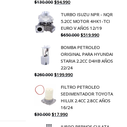
El
El
$
130.000
$
94.990
precio
precio
TURBO ISUZU NPR - NQR
original
actual
5.2CC MOTOR 4HK1-TCI
era:
es:
EURO V AÑOS 12/19
$130.000.
$94.990.
El
El
$
650.000
$
519.990
precio
precio
BOMBA PETROLEO
original
actual
ORIGINAL PARA HYUNDAI
era:
es:
STARIA 2.2CC D4HB AÑOS
$650.000.
$519.990.
22/24
El
El
$
260.000
$
199.990
precio
precio
FILTRO PETROLEO
original
actual
SEDIMENTADOR TOYOTA
era:
es:
HILUX 2.4CC 2.8CC AÑOS
$260.000.
$199.990.
16/24
El
El
$
30.000
$
17.990
precio
precio
JUEGO PERNOS CULATA