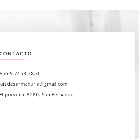
300.000.
$249.990.
CONTACTO
+56 9 7153 7851
luisdesarmaduria@gmail.com
El porvenir #280, San Fernando