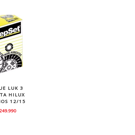
UE LUK 3
TA HILUX
AÑOS 12/15
El
249.990
recio
precio
iginal
actual
ra:
es: