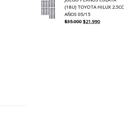
original
actual
(18U) TOYOTA HILUX 2.5CC
era:
es:
AÑOS 05/15
$30.000.
$17.990.
El
El
$
35.000
$
21.990
precio
precio
original
actual
era:
es:
$35.000.
$21.990.