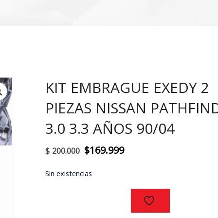
KIT EMBRAGUE EXEDY 2
!
PIEZAS NISSAN PATHFIN
3.0 3.3 AÑOS 90/04
El
El
$
169.999
$
200.000
precio
precio
Sin existencias
original
actual
era:
es:
$200.000.
$169.999.