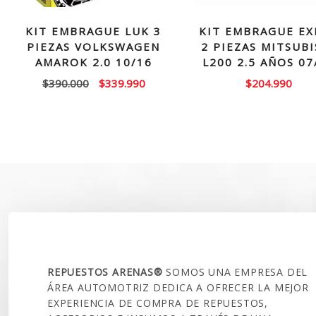
KIT EMBRAGUE LUK 3
KIT EMBRAGUE EX
PIEZAS VOLKSWAGEN
2 PIEZAS MITSUBI
AMAROK 2.0 10/16
L200 2.5 AÑOS 07
El
El
$
390.000
$
339.990
$
204.990
precio
precio
original
actual
era:
es:
$390.000.
$339.990.
SOBRE NOSOTROS
REPUESTOS ARENAS®
SOMOS UNA EMPRESA DEL
ÁREA AUTOMOTRIZ DEDICA A OFRECER LA MEJOR
EXPERIENCIA DE COMPRA DE REPUESTOS,