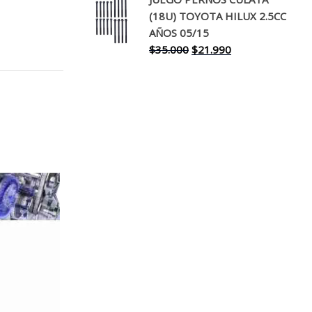
original
actual
(18U) TOYOTA HILUX 2.5CC
era:
es:
AÑOS 05/15
$30.000.
$17.990.
El
El
$
35.000
$
21.990
precio
precio
original
actual
era:
es:
$35.000.
$21.990.