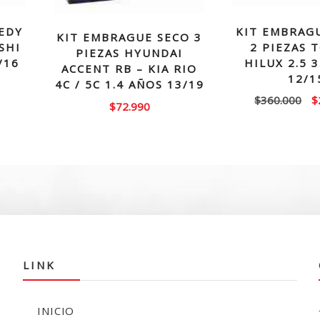
EDY
KIT EMBRAG
KIT EMBRAGUE SECO 3
SHI
2 PIEZAS 
PIEZAS HYUNDAI
/16
HILUX 2.5 
ACCENT RB – KIA RIO
12/1
4C / 5C 1.4 AÑOS 13/19
El
$
360.000
$
$
72.990
p
or
e
$
LINK
INICIO