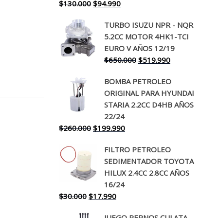
El
El
$
130.000
$
94.990
precio
precio
TURBO ISUZU NPR - NQR
original
actual
5.2CC MOTOR 4HK1-TCI
era:
es:
EURO V AÑOS 12/19
$130.000.
$94.990.
El
El
$
650.000
$
519.990
precio
precio
BOMBA PETROLEO
original
actual
ORIGINAL PARA HYUNDAI
era:
es:
STARIA 2.2CC D4HB AÑOS
$650.000.
$519.990.
22/24
El
El
$
260.000
$
199.990
precio
precio
FILTRO PETROLEO
original
actual
SEDIMENTADOR TOYOTA
era:
es:
HILUX 2.4CC 2.8CC AÑOS
$260.000.
$199.990.
16/24
El
El
$
30.000
$
17.990
precio
precio
JUEGO PERNOS CULATA