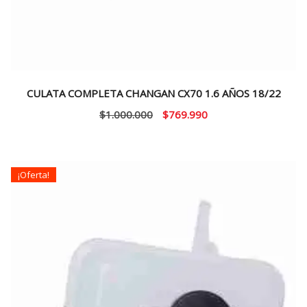
CULATA COMPLETA CHANGAN CX70 1.6 AÑOS 18/22
El
El
$
1.000.000
$
769.990
precio
precio
original
actual
era:
es:
¡Oferta!
$1.000.000.
$769.990.