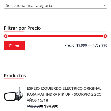
Selecciona una categoría
Filtrar por Precio
Precio
Precio
Filtrar
Precio:
$9.990
—
$769.990
mínimo
máximo
Productos
ESPEJO IZQUIERDO ELECTRICO ORIGINAL
PARA MAHINDRA PIK UP - SCORPIO 2.2CC
AÑOS 15/18
El
El
$
130.000
$
94.990