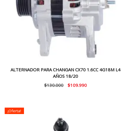
ALTERNADOR PARA CHANGAN CX70 1.6CC 4G18M L4
AÑOS 18/20
El
El
$
130.000
$
109.990
precio
precio
original
actual
era:
es:
¡Oferta!
$130.000.
$109.990.