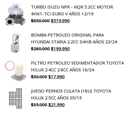
precio
precio
TURBO ISUZU NPR - NQR 5.2CC MOTOR
original
actual
4HK1-TCI EURO V AÑOS 12/19
era:
es:
El
El
$
650.000
$
519.990
$130.000.
$94.990.
precio
precio
original
actual
BOMBA PETROLEO ORIGINAL PARA
era:
es:
HYUNDAI STARIA 2.2CC D4HB AÑOS 22/24
$650.000.
$519.990.
El
El
$
260.000
$
199.990
precio
precio
original
actual
FILTRO PETROLEO SEDIMENTADOR TOYOTA
era:
es:
HILUX 2.4CC 2.8CC AÑOS 16/24
$260.000.
$199.990.
El
El
$
30.000
$
17.990
precio
precio
original
actual
JUEGO PERNOS CULATA (18U) TOYOTA
era:
es:
HILUX 2.5CC AÑOS 05/15
$30.000.
$17.990.
El
El
$
35.000
$
21.990
precio
precio
original
actual
era:
es: