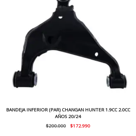
BANDEJA INFERIOR (PAR) CHANGAN HUNTER 1.9CC 2.0CC
AÑOS 20/24
El
El
$
200.000
$
172.990
precio
precio