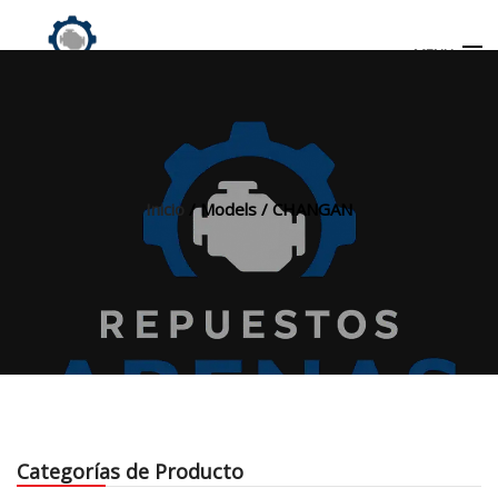
MENU
Búsqueda
de
productos
Inicio
/ Models / CHANGAN
INICIO
TIENDA
MI CUENTA
Categorías de Producto