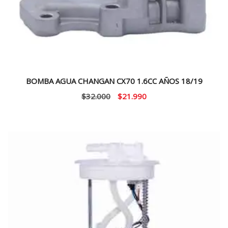
BOMBA AGUA CHANGAN CX70 1.6CC AÑOS 18/19
El
El
$
32.000
$
21.990
precio
precio
original
actual
era:
es:
$32.000.
$21.990.