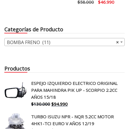
El
El
$
58.000
$
46.990
precio
precio
original
actual
era:
es:
Categorías de Producto
$58.000.
$46.99
BOMBA FRENO (11)
×
Productos
ESPEJO IZQUIERDO ELECTRICO ORIGINAL
PARA MAHINDRA PIK UP - SCORPIO 2.2CC
AÑOS 15/18
El
El
$
130.000
$
94.990
precio
precio
TURBO ISUZU NPR - NQR 5.2CC MOTOR
original
actual
4HK1-TCI EURO V AÑOS 12/19
era:
es: