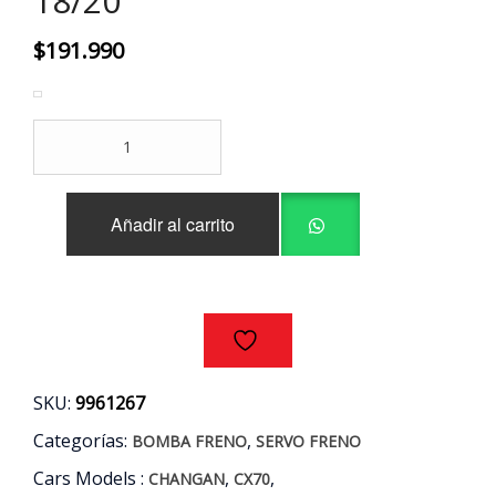
18/20
$
191.990
BOMBA
FRENO
+
SERVO
Añadir al carrito
CHANGAN
CX70
1.6
AÑOS
18/20
cantidad
SKU:
9961267
Categorías:
,
BOMBA FRENO
SERVO FRENO
Cars Models :
,
,
CHANGAN
CX70