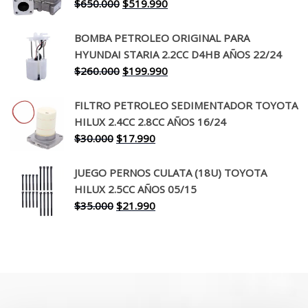
El
El
$
650.000
$
519.990
$130.000.
$94.990.
precio
precio
original
actual
BOMBA PETROLEO ORIGINAL PARA
era:
es:
HYUNDAI STARIA 2.2CC D4HB AÑOS 22/24
$650.000.
$519.990.
El
El
$
260.000
$
199.990
precio
precio
original
actual
FILTRO PETROLEO SEDIMENTADOR TOYOTA
era:
es:
HILUX 2.4CC 2.8CC AÑOS 16/24
$260.000.
$199.990.
El
El
$
30.000
$
17.990
precio
precio
original
actual
JUEGO PERNOS CULATA (18U) TOYOTA
era:
es:
HILUX 2.5CC AÑOS 05/15
$30.000.
$17.990.
El
El
$
35.000
$
21.990
precio
precio
original
actual
era:
es:
$35.000.
$21.990.