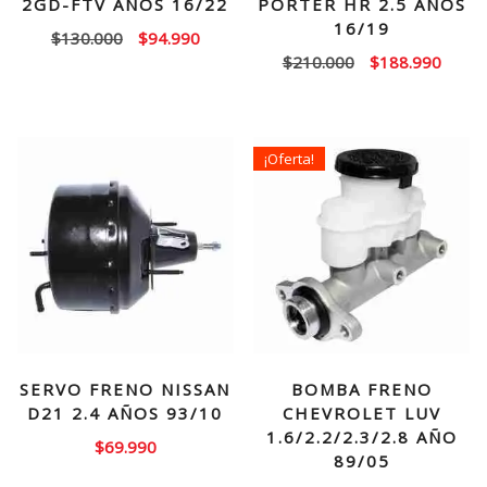
2GD-FTV AÑOS 16/22
PORTER HR 2.5 AÑOS
16/19
El
El
$
130.000
$
94.990
El
El
$
210.000
$
188.990
precio
precio
precio
precio
original
actual
original
actual
era:
es:
era:
es:
$130.000.
$94.990.
¡Oferta!
$210.000.
$188.
SERVO FRENO NISSAN
BOMBA FRENO
D21 2.4 AÑOS 93/10
CHEVROLET LUV
1.6/2.2/2.3/2.8 AÑO
$
69.990
89/05