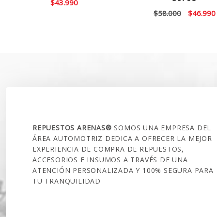
$
43.990
El
$
58.000
$
46.990
precio
original
era:
$58.000.
SOBRE NOSOTROS
REPUESTOS ARENAS®
SOMOS UNA EMPRESA DEL
ÁREA AUTOMOTRIZ DEDICA A OFRECER LA MEJOR
EXPERIENCIA DE COMPRA DE REPUESTOS,
ACCESORIOS E INSUMOS A TRAVÉS DE UNA
ATENCIÓN PERSONALIZADA Y 100% SEGURA PARA
TU TRANQUILIDAD