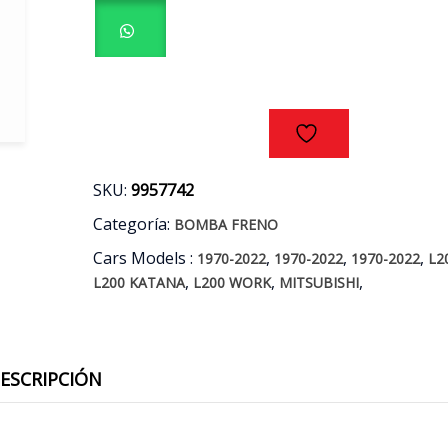
DAKAR
-
KATANA
-
WORK
AÑOS
16/22
cantidad
SKU:
9957742
Categoría:
BOMBA FRENO
Cars Models :
,
,
,
1970-2022
1970-2022
1970-2022
L2
,
,
,
L200 KATANA
L200 WORK
MITSUBISHI
ESCRIPCIÓN