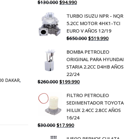
El
El
$
130.000
$
94.990
precio
precio
TURBO ISUZU NPR - NQR
original
actual
5.2CC MOTOR 4HK1-TCI
era:
es:
EURO V AÑOS 12/19
$130.000.
$94.990.
El
El
$
650.000
$
519.990
precio
precio
BOMBA PETROLEO
original
actual
ORIGINAL PARA HYUNDAI
era:
es:
STARIA 2.2CC D4HB AÑOS
$650.000.
$519.990.
22/24
,
00 DAKAR
El
El
$
260.000
$
199.990
precio
precio
FILTRO PETROLEO
original
actual
SEDIMENTADOR TOYOTA
era:
es:
HILUX 2.4CC 2.8CC AÑOS
$260.000.
$199.990.
16/24
El
El
$
30.000
$
17.990
precio
precio
JUEGO PERNOS CULATA