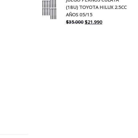
original
actual
(18U) TOYOTA HILUX 2.5CC
era:
es:
AÑOS 05/15
$30.000.
$17.990.
El
El
$
35.000
$
21.990
precio
precio
original
actual
era:
es:
$35.000.
$21.990.