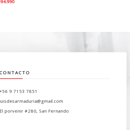
l
El
$
94.990
recio
precio
riginal
actual
ra:
es:
130.000.
$94.990.
CONTACTO
+56 9 7153 7851
luisdesarmaduria@gmail.com
El porvenir #280, San Fernando