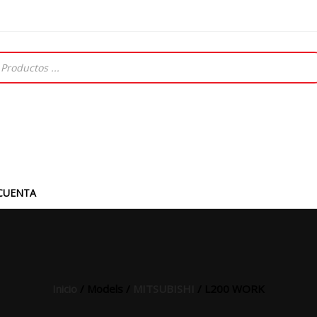
CUENTA
Inicio
/ Models /
MITSUBISHI
/ L200 WORK