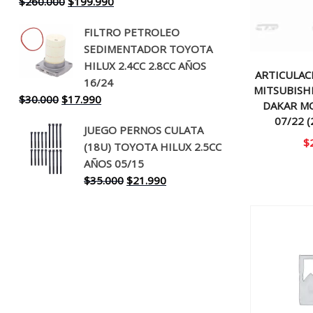
El
El
$
260.000
$
199.990
precio
precio
FILTRO PETROLEO
original
actual
SEDIMENTADOR TOYOTA
era:
es:
HILUX 2.4CC 2.8CC AÑOS
$260.000.
$199.990.
ARTICULACI
16/24
MITSUBISH
El
El
$
30.000
$
17.990
DAKAR M
precio
precio
07/22 
JUEGO PERNOS CULATA
original
actual
$
(18U) TOYOTA HILUX 2.5CC
era:
es:
AÑOS 05/15
$30.000.
$17.990.
El
El
$
35.000
$
21.990
precio
precio
original
actual
era:
es:
$35.000.
$21.990.