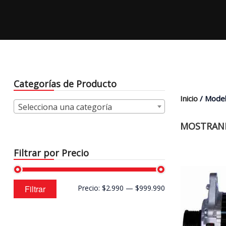
Categorías de Producto
Inicio
/ Model
Selecciona una categoría
MOSTRAND
Filtrar por Precio
Precio
Precio
Filtrar
Precio:
$2.990
—
$999.990
mínimo
máximo