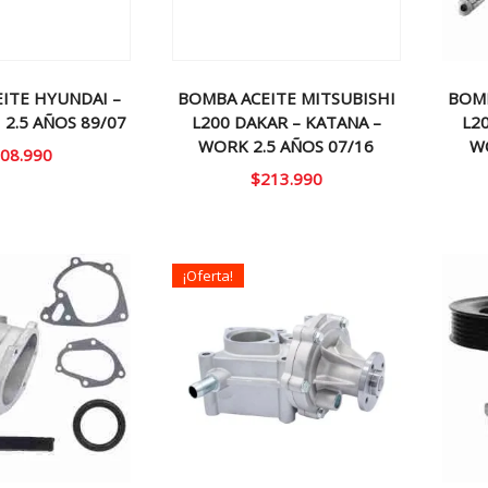
ITE HYUNDAI –
BOMBA ACEITE MITSUBISHI
BOMB
 2.5 AÑOS 89/07
L200 DAKAR – KATANA –
L2
WORK 2.5 AÑOS 07/16
WO
08.990
$
213.990
¡Oferta!