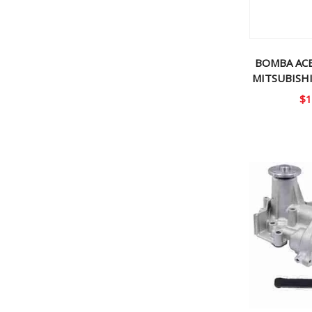
BOMBA ACE
MITSUBISHI
$
1