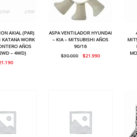
ON AXIAL (PAR)
ASPA VENTILADOR HYUNDAI
I KATANA WORK
– KIA – MITSUBISHI AÑOS
MIT
ONTERO AÑOS
90/16
(2WD – 4WD)
MO
El
El
$
30.000
$
21.990
21.190
precio
precio
original
actual
era:
es:
$30.000.
$21.990.