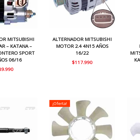
OR MITSUBISHI
ALTERNADOR MITSUBISHI
AR – KATANA –
MOTOR 2.4 4N15 AÑOS
ONTERO SPORT
16/22
MIT
ÑOS 06/16
KA
$
117.990
89.990
¡Oferta!