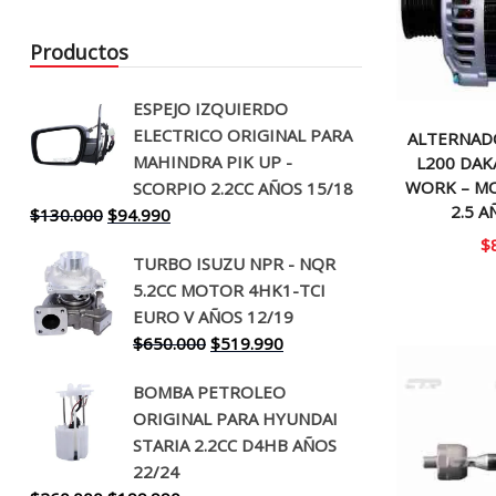
Productos
ESPEJO IZQUIERDO
ELECTRICO ORIGINAL PARA
ALTERNAD
MAHINDRA PIK UP -
L200 DAK
WORK – M
SCORPIO 2.2CC AÑOS 15/18
2.5 A
El
El
$
130.000
$
94.990
precio
precio
$
TURBO ISUZU NPR - NQR
original
actual
5.2CC MOTOR 4HK1-TCI
era:
es:
EURO V AÑOS 12/19
$130.000.
$94.990.
El
El
$
650.000
$
519.990
precio
precio
BOMBA PETROLEO
original
actual
ORIGINAL PARA HYUNDAI
era:
es:
STARIA 2.2CC D4HB AÑOS
$650.000.
$519.990.
22/24