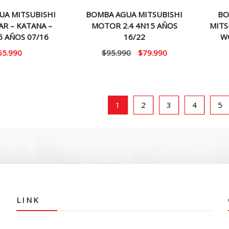
UA MITSUBISHI
BOMBA AGUA MITSUBISHI
BO
AR – KATANA –
MOTOR 2.4 4N15 AÑOS
MITS
5 AÑOS 07/16
16/22
WO
El
El
55.990
$
95.990
$
79.990
precio
precio
original
actual
era:
es:
$95.990.
$79.990.
1
2
3
4
5
LINK