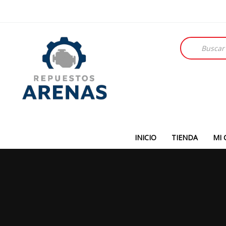
Búsqueda
de
productos
INICIO
TIENDA
MI 