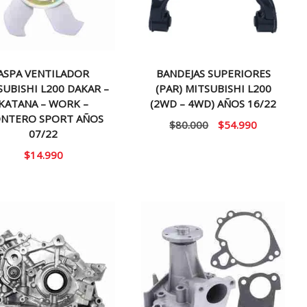
ASPA VENTILADOR
BANDEJAS SUPERIORES
SUBISHI L200 DAKAR –
(PAR) MITSUBISHI L200
KATANA – WORK –
(2WD – 4WD) AÑOS 16/22
NTERO SPORT AÑOS
El
El
$
80.000
$
54.990
07/22
precio
precio
$
14.990
original
actual
era:
es:
$80.000.
$54.990.