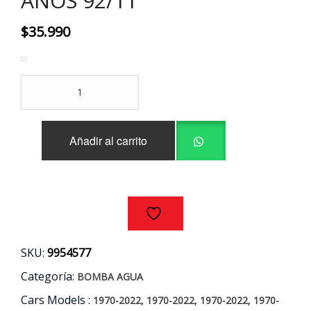
AÑOS 92/11
$
35.990
BOMBA
AGUA
KIA
-
Añadir al carrito
HYUNDAI
-
MITSUBISHI
2.5
AÑOS
92/11
cantidad
SKU:
9954577
Categoría:
BOMBA AGUA
Cars Models :
,
,
,
1970-2022
1970-2022
1970-2022
1970-