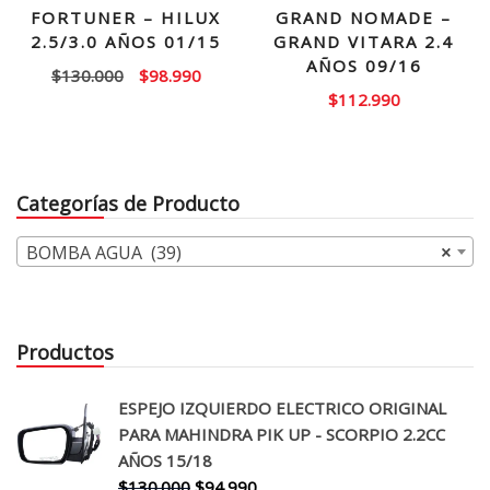
FORTUNER – HILUX
GRAND NOMADE –
2.5/3.0 AÑOS 01/15
GRAND VITARA 2.4
AÑOS 09/16
El
El
$
130.000
$
98.990
$
112.990
precio
precio
original
actual
era:
es:
$130.000.
$98.990.
Categorías de Producto
BOMBA AGUA (39)
×
Productos
ESPEJO IZQUIERDO ELECTRICO ORIGINAL
PARA MAHINDRA PIK UP - SCORPIO 2.2CC
AÑOS 15/18
El
El
$
130.000
$
94.990