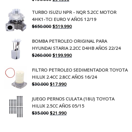
precio
precio
TURBO ISUZU NPR - NQR 5.2CC MOTOR
original
actual
4HK1-TCI EURO V AÑOS 12/19
era:
es:
El
El
$
650.000
$
519.990
$130.000.
$94.990.
precio
precio
original
actual
BOMBA PETROLEO ORIGINAL PARA
era:
es:
HYUNDAI STARIA 2.2CC D4HB AÑOS 22/24
$650.000.
$519.990.
El
El
$
260.000
$
199.990
precio
precio
original
actual
FILTRO PETROLEO SEDIMENTADOR TOYOTA
era:
es:
HILUX 2.4CC 2.8CC AÑOS 16/24
$260.000.
$199.990.
El
El
$
30.000
$
17.990
precio
precio
original
actual
JUEGO PERNOS CULATA (18U) TOYOTA
era:
es:
HILUX 2.5CC AÑOS 05/15
$30.000.
$17.990.
El
El
$
35.000
$
21.990
precio
precio
original
actual