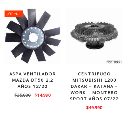
¡Oferta!
ASPA VENTILADOR
CENTRIFUGO
MAZDA BT50 2.2
MITSUBISHI L200
AÑOS 12/20
DAKAR – KATANA –
WORK – MONTERO
El
El
$
35.000
$
14.990
SPORT AÑOS 07/22
precio
precio
$
49.990
original
actual
era:
es:
$35.000.
$14.990.