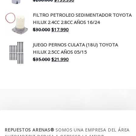
precio
precio
original
actual
FILTRO PETROLEO SEDIMENTADOR TOYOTA
era:
es:
HILUX 2.4CC 2.8CC AÑOS 16/24
$260.000.
$199.990.
El
El
$
30.000
$
17.990
precio
precio
original
actual
JUEGO PERNOS CULATA (18U) TOYOTA
era:
es:
HILUX 2.5CC AÑOS 05/15
$30.000.
$17.990.
El
El
$
35.000
$
21.990
precio
precio
original
actual
era:
es:
$35.000.
$21.990.
SOBRE NOSOTROS
REPUESTOS ARENAS®
SOMOS UNA EMPRESA DEL ÁREA