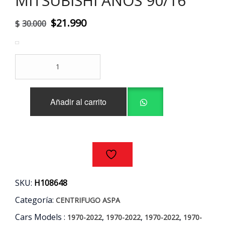
MITSUBISHI AÑOS 90/16
El
El
$
21.990
$
30.000
precio
precio
original
actual
ASPA
era:
es:
VENTILADOR
HYUNDAI
$30.000.
$21.990.
-
Añadir al carrito
KIA
-
MITSUBISHI
AÑOS
90/16
cantidad
SKU:
H108648
Categoría:
CENTRIFUGO ASPA
Cars Models :
,
,
,
1970-2022
1970-2022
1970-2022
1970-