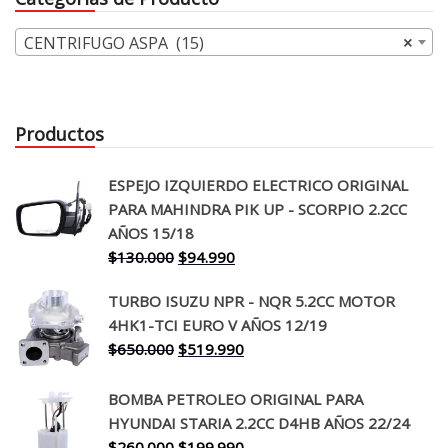
CENTRIFUGO ASPA (15)
×
Productos
ESPEJO IZQUIERDO ELECTRICO ORIGINAL
PARA MAHINDRA PIK UP - SCORPIO 2.2CC
AÑOS 15/18
El
El
$
130.000
$
94.990
precio
precio
TURBO ISUZU NPR - NQR 5.2CC MOTOR
original
actual
4HK1-TCI EURO V AÑOS 12/19
era:
es:
El
El
$
650.000
$
519.990
$130.000.
$94.990.
precio
precio
original
actual
BOMBA PETROLEO ORIGINAL PARA
era:
es:
HYUNDAI STARIA 2.2CC D4HB AÑOS 22/24
$650.000.
$519.990.
El
El
$
260.000
$
199.990