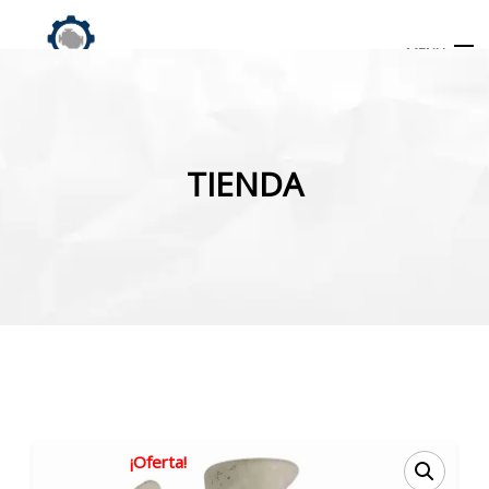
MENU
Búsqueda
de
TIENDA
productos
INICIO
TIENDA
MI CUENTA
¡Oferta!