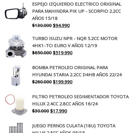
ESPEJO IZQUIERDO ELECTRICO ORIGINAL
PARA MAHINDRA PIK UP - SCORPIO 2.2CC
AÑOS 15/18
El
El
$
130.000
$
94.990
precio
precio
TURBO ISUZU NPR - NQR 5.2CC MOTOR
original
actual
4HK1-TCI EURO V AÑOS 12/19
era:
es:
El
El
$
650.000
$
519.990
$130.000.
$94.990.
precio
precio
original
actual
BOMBA PETROLEO ORIGINAL PARA
era:
es:
HYUNDAI STARIA 2.2CC D4HB AÑOS 22/24
$650.000.
$519.990.
El
El
$
260.000
$
199.990
precio
precio
original
actual
FILTRO PETROLEO SEDIMENTADOR TOYOTA
era:
es:
HILUX 2.4CC 2.8CC AÑOS 16/24
$260.000.
$199.990.
El
El
$
30.000
$
17.990
precio
precio
original
actual
JUEGO PERNOS CULATA (18U) TOYOTA
era:
es:
HILUX 2.5CC AÑOS 05/15