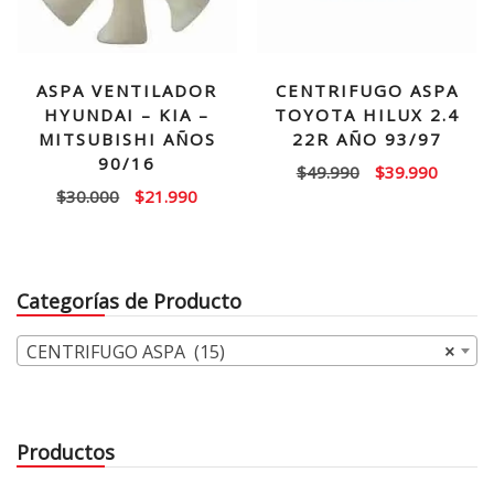
ASPA VENTILADOR
CENTRIFUGO ASPA
HYUNDAI – KIA –
TOYOTA HILUX 2.4
MITSUBISHI AÑOS
22R AÑO 93/97
90/16
El
El
$
49.990
$
39.990
El
El
$
30.000
$
21.990
precio
precio
precio
precio
original
actual
original
actual
era:
es:
era:
es:
$49.990.
$39.99
Categorías de Producto
$30.000.
$21.990.
CENTRIFUGO ASPA (15)
×
Productos