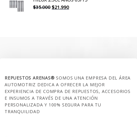
$30.000.
$17.990.
El
El
$
35.000
$
21.990
precio
precio
original
actual
era:
es:
$35.000.
$21.990.
SOBRE NOSOTROS
REPUESTOS ARENAS®
SOMOS UNA EMPRESA DEL ÁREA
AUTOMOTRIZ DEDICA A OFRECER LA MEJOR
EXPERIENCIA DE COMPRA DE REPUESTOS, ACCESORIOS
E INSUMOS A TRAVÉS DE UNA ATENCIÓN
PERSONALIZADA Y 100% SEGURA PARA TU
TRANQUILIDAD