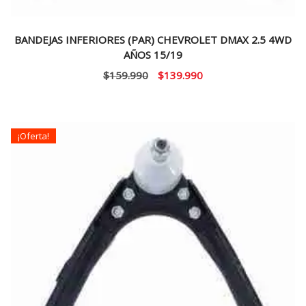
BANDEJAS INFERIORES (PAR) CHEVROLET DMAX 2.5 4WD
AÑOS 15/19
El
El
$
159.990
$
139.990
precio
precio
original
actual
era:
es:
¡Oferta!
$159.990.
$139.990.