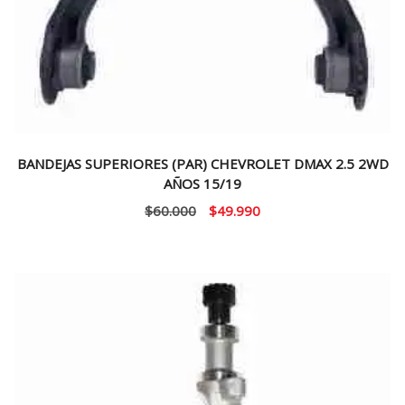
BANDEJAS SUPERIORES (PAR) CHEVROLET DMAX 2.5 2WD
AÑOS 15/19
El
El
$
60.000
$
49.990
precio
precio
original
actual
era:
es:
$60.000.
$49.990.