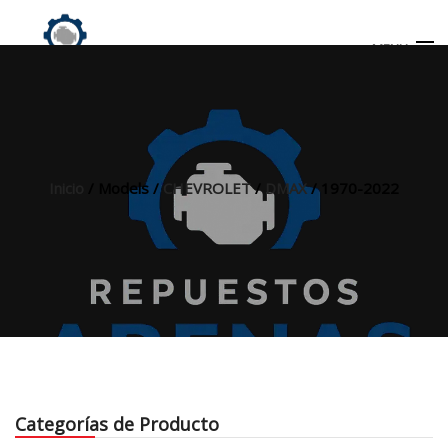
MENU
Búsqueda
de
productos
Inicio
/ Models /
CHEVROLET
/
DMAX
/ 1970-2022
INICIO
TIENDA
MI CUENTA
Categorías de Producto