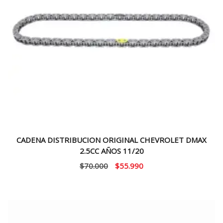
CADENA DISTRIBUCION ORIGINAL CHEVROLET DMAX
2.5CC AÑOS 11/20
El
El
$
70.000
$
55.990
precio
precio
original
actual
era:
es:
$70.000.
$55.990.