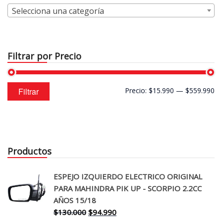
Selecciona una categoría
Filtrar por Precio
Precio
Precio
Filtrar
Precio:
$15.990
—
$559.990
mínimo
máximo
Productos
ESPEJO IZQUIERDO ELECTRICO ORIGINAL
PARA MAHINDRA PIK UP - SCORPIO 2.2CC
AÑOS 15/18
El
El
$
130.000
$
94.990