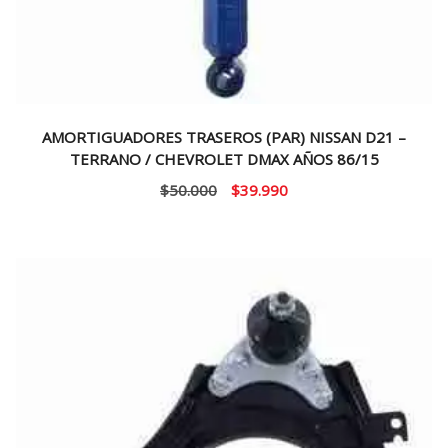
AMORTIGUADORES TRASEROS (PAR) NISSAN D21 –
TERRANO / CHEVROLET DMAX AÑOS 86/15
El
El
$
50.000
$
39.990
precio
precio
original
actual
era:
es:
$50.000.
$39.990.