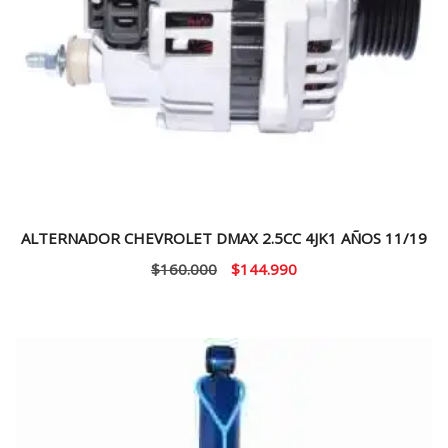
ALTERNADOR CHEVROLET DMAX 2.5CC 4JK1 AÑOS 11/19
El
El
$
160.000
$
144.990
precio
precio
original
actual
era:
es:
$160.000.
$144.990.