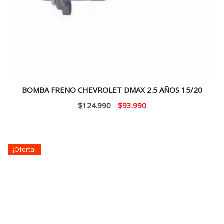
BOMBA FRENO CHEVROLET DMAX 2.5 AÑOS 15/20
El
El
$
124.990
$
93.990
precio
precio
original
actual
era:
es:
¡Oferta!
$124.990.
$93.990.