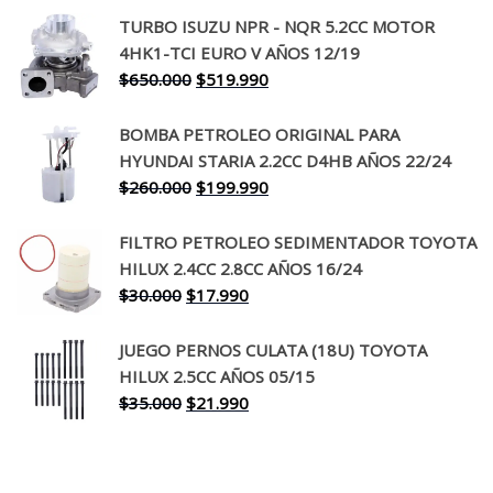
precio
precio
TURBO ISUZU NPR - NQR 5.2CC MOTOR
original
actual
4HK1-TCI EURO V AÑOS 12/19
era:
es:
El
El
$
650.000
$
519.990
$130.000.
$94.990.
precio
precio
original
actual
BOMBA PETROLEO ORIGINAL PARA
era:
es:
HYUNDAI STARIA 2.2CC D4HB AÑOS 22/24
$650.000.
$519.990.
El
El
$
260.000
$
199.990
precio
precio
original
actual
FILTRO PETROLEO SEDIMENTADOR TOYOTA
era:
es:
HILUX 2.4CC 2.8CC AÑOS 16/24
$260.000.
$199.990.
El
El
$
30.000
$
17.990
precio
precio
original
actual
JUEGO PERNOS CULATA (18U) TOYOTA
era:
es:
HILUX 2.5CC AÑOS 05/15
$30.000.
$17.990.
El
El
$
35.000
$
21.990
precio
precio
original
actual
era:
es: