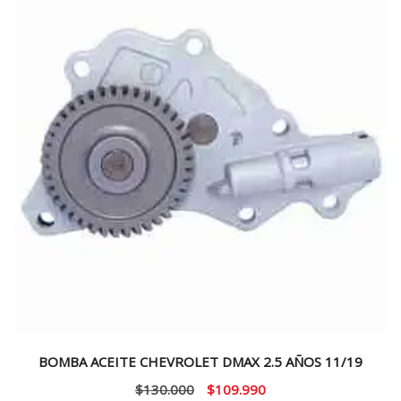
BOMBA ACEITE CHEVROLET DMAX 2.5 AÑOS 11/19
El
El
$
130.000
$
109.990