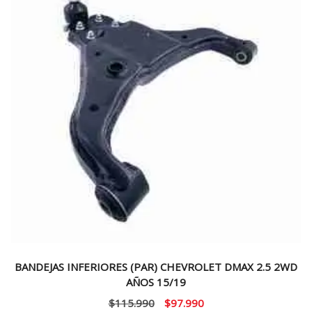
BANDEJAS INFERIORES (PAR) CHEVROLET DMAX 2.5 2WD
AÑOS 15/19
El
El
$
115.990
$
97.990