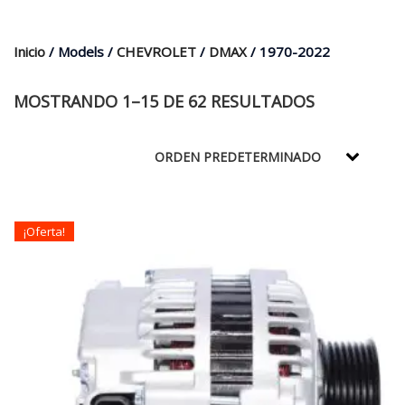
$35.000.
$21.990.
Inicio
/ Models /
CHEVROLET
/
DMAX
/ 1970-2022
MOSTRANDO 1–15 DE 62 RESULTADOS
¡Oferta!