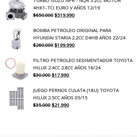
TURBO ISUZU NPR - NQR 5.2CC MOTOR
original
actual
4HK1-TCI EURO V AÑOS 12/19
era:
es:
El
El
$
650.000
$
519.990
$130.000.
$94.990.
precio
precio
original
actual
BOMBA PETROLEO ORIGINAL PARA
era:
es:
HYUNDAI STARIA 2.2CC D4HB AÑOS 22/24
$650.000.
$519.990.
El
El
$
260.000
$
199.990
precio
precio
original
actual
FILTRO PETROLEO SEDIMENTADOR TOYOTA
era:
es:
HILUX 2.4CC 2.8CC AÑOS 16/24
$260.000.
$199.990.
El
El
$
30.000
$
17.990
precio
precio
original
actual
JUEGO PERNOS CULATA (18U) TOYOTA
era:
es:
HILUX 2.5CC AÑOS 05/15
$30.000.
$17.990.
El
El
$
35.000
$
21.990
precio
precio
original
actual
era:
es:
$35.000.
$21.990.