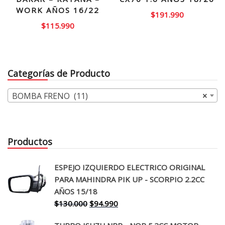
WORK AÑOS 16/22
$
191.990
$
115.990
Categorías de Producto
BOMBA FRENO (11)
×
Productos
ESPEJO IZQUIERDO ELECTRICO ORIGINAL
PARA MAHINDRA PIK UP - SCORPIO 2.2CC
AÑOS 15/18
El
El
$
130.000
$
94.990
precio
precio