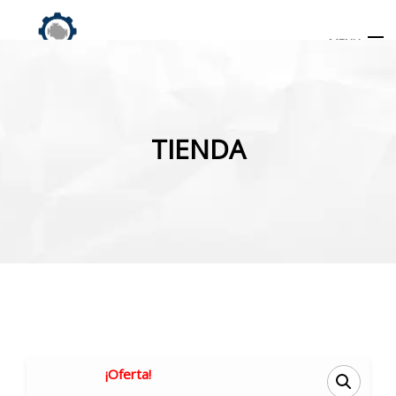
MENU
Búsqueda
de
TIENDA
productos
INICIO
TIENDA
MI CUENTA
¡Oferta!