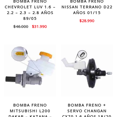
BOMBA FRENO
BOMBA FRENO
CHEVROLET LUV 1.6 –
NISSAN TERRANO D22
2.2 – 2.3 – 2.8 AÑOS
AÑOS 01/15
89/05
$
28.990
El
El
$
46.000
$
31.990
precio
precio
original
actual
era:
es:
$46.000.
$31.990.
BOMBA FRENO
BOMBA FRENO +
MITSUBISHI L200
SERVO CHANGAN
DAKAR – KATANA –
CX70 1.6 AÑOS 18/20