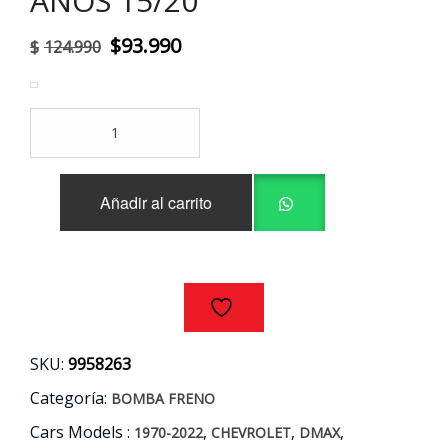
AÑOS 15/20
El
El
$
93.990
$
124.990
precio
precio
original
actual
BOMBA
era:
es:
FRENO
CHEVROLET
$124.990.
$93.990.
DMAX
Añadir al carrito
2.5
AÑOS
15/20
cantidad
SKU:
9958263
Categoría:
BOMBA FRENO
Cars Models :
,
,
,
1970-2022
CHEVROLET
DMAX