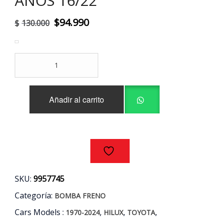
AÑOS 16/22
El
El
$
94.990
$
130.000
precio
precio
original
actual
BOMBA
era:
es:
FRENO
TOYOTA
$130.000.
$94.990.
HILUX
Añadir al carrito
2.4CC
2GD-
FTV
AÑOS
16/22
cantidad
SKU:
9957745
Categoría:
BOMBA FRENO
Cars Models :
,
,
,
1970-2024
HILUX
TOYOTA