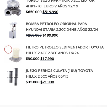
TURBO ISUZU NPR - NQR 5.2CC MOTOR
original
actual
4HK1-TCI EURO V AÑOS 12/19
era:
es:
El
El
$
650.000
$
519.990
$130.000.
$94.990.
precio
precio
original
actual
BOMBA PETROLEO ORIGINAL PARA
era:
es:
HYUNDAI STARIA 2.2CC D4HB AÑOS 22/24
$650.000.
$519.990.
El
El
$
260.000
$
199.990
precio
precio
original
actual
FILTRO PETROLEO SEDIMENTADOR TOYOTA
era:
es:
HILUX 2.4CC 2.8CC AÑOS 16/24
$260.000.
$199.990.
El
El
$
30.000
$
17.990
precio
precio
original
actual
JUEGO PERNOS CULATA (18U) TOYOTA
era:
es:
HILUX 2.5CC AÑOS 05/15
$30.000.
$17.990.
El
El
$
35.000
$
21.990
precio
precio
original
actual
era:
es:
$35.000.
$21.990.