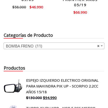
05/19
El
El
$
58.000
$
46.990
$
66.990
precio
precio
original
actual
era:
es:
$58.000.
$46.990.
Categorías de Producto
BOMBA FRENO (11)
×
Productos
ESPEJO IZQUIERDO ELECTRICO ORIGINAL
PARA MAHINDRA PIK UP - SCORPIO 2.2CC
AÑOS 15/18
El
El
$
130.000
$
94.990
precio
precio