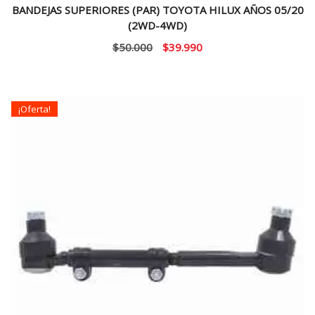
BANDEJAS SUPERIORES (PAR) TOYOTA HILUX AÑOS 05/20
(2WD-4WD)
El
El
$
50.000
$
39.990
precio
precio
original
actual
era:
es:
¡Oferta!
$50.000.
$39.990.