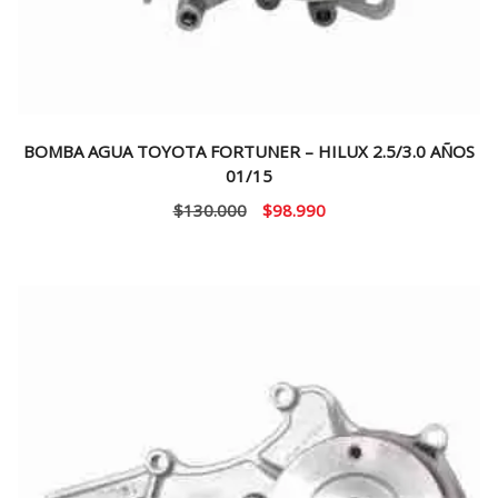
BOMBA AGUA TOYOTA FORTUNER – HILUX 2.5/3.0 AÑOS
01/15
El
El
$
130.000
$
98.990
precio
precio
original
actual
era:
es:
$130.000.
$98.990.