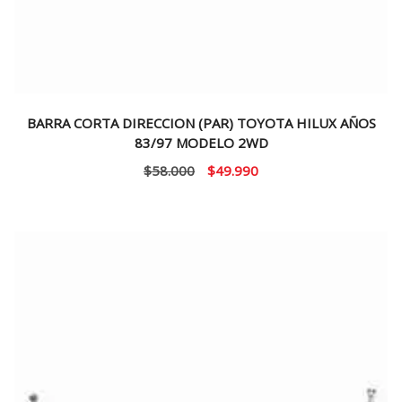
BARRA CORTA DIRECCION (PAR) TOYOTA HILUX AÑOS
83/97 MODELO 2WD
El
El
$
58.000
$
49.990
precio
precio
original
actual
era:
es:
$58.000.
$49.990.