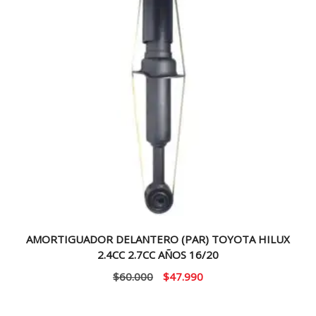
AMORTIGUADOR DELANTERO (PAR) TOYOTA HILUX
2.4CC 2.7CC AÑOS 16/20
El
El
$
60.000
$
47.990
precio
precio
original
actual