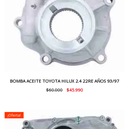
BOMBA ACEITE TOYOTA HILUX 2.4 22RE AÑOS 93/97
El
El
$
60.000
$
45.990
precio
precio
original
actual
era:
es:
¡Oferta!
$60.000.
$45.990.