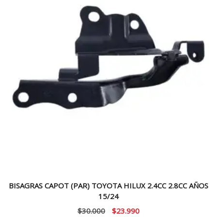
BISAGRAS CAPOT (PAR) TOYOTA HILUX 2.4CC 2.8CC AÑOS
15/24
El
El
$
30.000
$
23.990