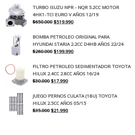
precio
precio
TURBO ISUZU NPR - NQR 5.2CC MOTOR
original
actual
4HK1-TCI EURO V AÑOS 12/19
era:
es:
El
El
$
650.000
$
519.990
$130.000.
$94.990.
precio
precio
original
actual
BOMBA PETROLEO ORIGINAL PARA
era:
es:
HYUNDAI STARIA 2.2CC D4HB AÑOS 22/24
$650.000.
$519.990.
El
El
$
260.000
$
199.990
precio
precio
original
actual
FILTRO PETROLEO SEDIMENTADOR TOYOTA
era:
es:
HILUX 2.4CC 2.8CC AÑOS 16/24
$260.000.
$199.990.
El
El
$
30.000
$
17.990
precio
precio
original
actual
JUEGO PERNOS CULATA (18U) TOYOTA
era:
es:
HILUX 2.5CC AÑOS 05/15
$30.000.
$17.990.
El
El
$
35.000
$
21.990
precio
precio
original
actual
era:
es: