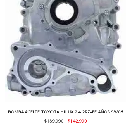
BOMBA ACEITE TOYOTA HILUX 2.4 2RZ-FE AÑOS 98/06
El
El
$
189.990
$
142.990
precio
precio