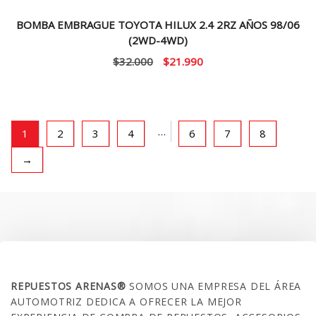
BOMBA EMBRAGUE TOYOTA HILUX 2.4 2RZ AÑOS 98/06
(2WD-4WD)
El
El
$
32.000
$
21.990
precio
precio
original
actual
era:
es:
$32.000.
$21.990.
…
1
2
3
4
6
7
8
→
SOBRE NOSOTROS
REPUESTOS ARENAS®
SOMOS UNA EMPRESA DEL ÁREA
AUTOMOTRIZ DEDICA A OFRECER LA MEJOR