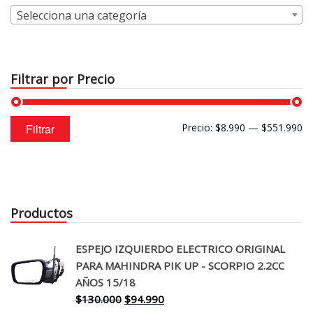
Selecciona una categoría
Filtrar por Precio
Precio
Precio
Filtrar
Precio:
$8.990
—
$551.990
mínimo
máximo
Productos
ESPEJO IZQUIERDO ELECTRICO ORIGINAL
PARA MAHINDRA PIK UP - SCORPIO 2.2CC
AÑOS 15/18
El
El
$
130.000
$
94.990