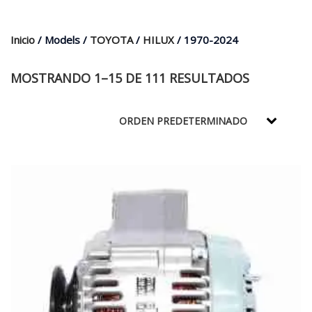
$35.000.
$21.990.
Inicio
/ Models /
TOYOTA
/
HILUX
/ 1970-2024
MOSTRANDO 1–15 DE 111 RESULTADOS