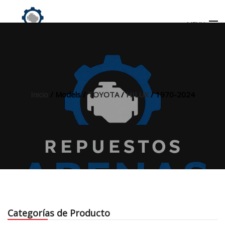
MENU
Búsqueda
de
productos
Inicio
/ Models /
TOYOTA
/
HILUX
/ 1970-2024
INICIO
TIENDA
MI CUENTA
Categorías de Producto