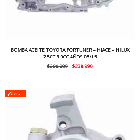
BOMBA ACEITE TOYOTA FORTUNER – HIACE – HILUX
2.5CC 3.0CC AÑOS 05/15
El
El
$
300.000
$
238.990
precio
precio
original
actual
era:
es:
¡Oferta!
$300.000.
$238.990.