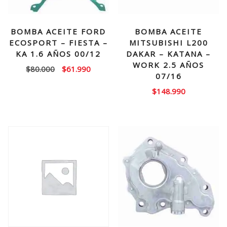
BOMBA ACEITE FORD
BOMBA ACEITE
ECOSPORT – FIESTA –
MITSUBISHI L200
KA 1.6 AÑOS 00/12
DAKAR – KATANA –
WORK 2.5 AÑOS
El
El
$
80.000
$
61.990
07/16
precio
precio
$
148.990
original
actual
era:
es:
$80.000.
$61.990.