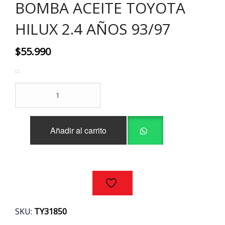
BOMBA ACEITE TOYOTA
HILUX 2.4 AÑOS 93/97
$
55.990
BOMBA
ACEITE
TOYOTA
HILUX
Añadir al carrito
2.4
AÑOS
93/97
cantidad
SKU:
TY31850