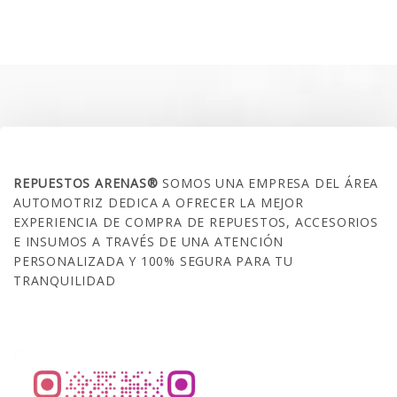
original
actual
era:
es:
$35.000.
$21.990.
SOBRE NOSOTROS
REPUESTOS ARENAS®
SOMOS UNA EMPRESA DEL ÁREA
AUTOMOTRIZ DEDICA A OFRECER LA MEJOR
EXPERIENCIA DE COMPRA DE REPUESTOS, ACCESORIOS
E INSUMOS A TRAVÉS DE UNA ATENCIÓN
PERSONALIZADA Y 100% SEGURA PARA TU
TRANQUILIDAD