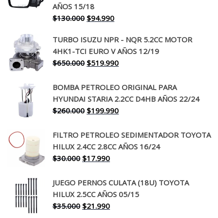
AÑOS 15/18
El
El
$
130.000
$
94.990
precio
precio
TURBO ISUZU NPR - NQR 5.2CC MOTOR
original
actual
4HK1-TCI EURO V AÑOS 12/19
era:
es:
El
El
$
650.000
$
519.990
$130.000.
$94.990.
precio
precio
original
actual
BOMBA PETROLEO ORIGINAL PARA
era:
es:
HYUNDAI STARIA 2.2CC D4HB AÑOS 22/24
$650.000.
$519.990.
El
El
$
260.000
$
199.990
precio
precio
original
actual
FILTRO PETROLEO SEDIMENTADOR TOYOTA
era:
es:
HILUX 2.4CC 2.8CC AÑOS 16/24
$260.000.
$199.990.
El
El
$
30.000
$
17.990
precio
precio
original
actual
JUEGO PERNOS CULATA (18U) TOYOTA
era:
es:
HILUX 2.5CC AÑOS 05/15
$30.000.
$17.990.
El
El
$
35.000
$
21.990
precio
precio