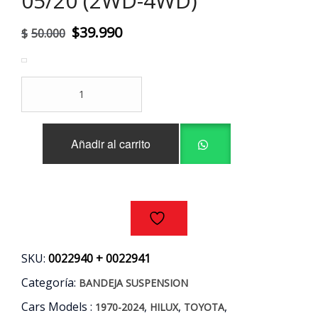
05/20 (2WD-4WD)
El
El
$
39.990
$
50.000
precio
precio
original
actual
BANDEJAS
era:
es:
SUPERIORES
(PAR)
$50.000.
$39.990.
TOYOTA
Añadir al carrito
HILUX
AÑOS
05/20
(2WD-
4WD)
cantidad
SKU:
0022940 + 0022941
Categoría:
BANDEJA SUSPENSION
Cars Models :
,
,
,
1970-2024
HILUX
TOYOTA