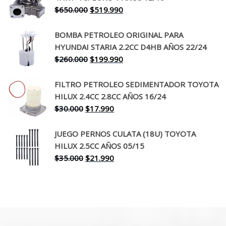
El
El
$
650.000
$
519.990
$130.000.
$94.990.
precio
precio
original
actual
BOMBA PETROLEO ORIGINAL PARA
era:
es:
HYUNDAI STARIA 2.2CC D4HB AÑOS 22/24
$650.000.
$519.990.
El
El
$
260.000
$
199.990
precio
precio
original
actual
FILTRO PETROLEO SEDIMENTADOR TOYOTA
era:
es:
HILUX 2.4CC 2.8CC AÑOS 16/24
$260.000.
$199.990.
El
El
$
30.000
$
17.990
precio
precio
original
actual
JUEGO PERNOS CULATA (18U) TOYOTA
era:
es:
HILUX 2.5CC AÑOS 05/15
$30.000.
$17.990.
El
El
$
35.000
$
21.990
precio
precio
original
actual
era:
es:
$35.000.
$21.990.