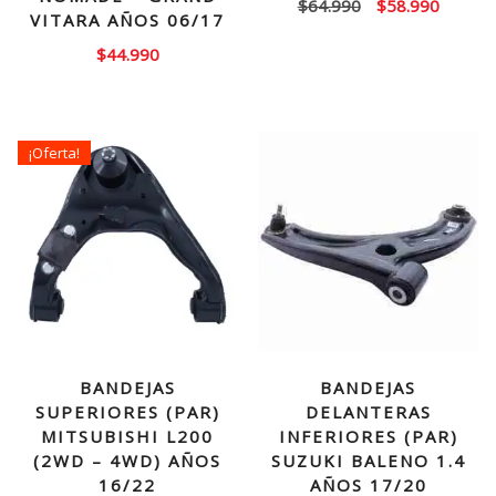
El
El
$
64.990
$
58.990
VITARA AÑOS 06/17
precio
precio
$
44.990
original
actual
era:
es:
$64.990.
$58.99
¡Oferta!
BANDEJAS
BANDEJAS
SUPERIORES (PAR)
DELANTERAS
MITSUBISHI L200
INFERIORES (PAR)
(2WD – 4WD) AÑOS
SUZUKI BALENO 1.4
16/22
AÑOS 17/20