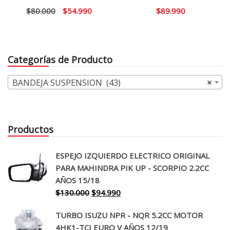
El
El
$
80.000
$
54.990
$
89.990
precio
precio
original
actual
era:
es:
Categorías de Producto
$80.000.
$54.990.
BANDEJA SUSPENSION (43)
×
Productos
ESPEJO IZQUIERDO ELECTRICO ORIGINAL
PARA MAHINDRA PIK UP - SCORPIO 2.2CC
AÑOS 15/18
El
El
$
130.000
$
94.990
precio
precio
TURBO ISUZU NPR - NQR 5.2CC MOTOR
original
actual
4HK1-TCI EURO V AÑOS 12/19
era:
es: