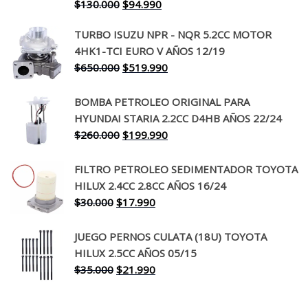
El
El
$
130.000
$
94.990
precio
precio
TURBO ISUZU NPR - NQR 5.2CC MOTOR
original
actual
4HK1-TCI EURO V AÑOS 12/19
era:
es:
El
El
$
650.000
$
519.990
$130.000.
$94.990.
precio
precio
original
actual
BOMBA PETROLEO ORIGINAL PARA
era:
es:
HYUNDAI STARIA 2.2CC D4HB AÑOS 22/24
$650.000.
$519.990.
El
El
$
260.000
$
199.990
precio
precio
original
actual
FILTRO PETROLEO SEDIMENTADOR TOYOTA
era:
es:
HILUX 2.4CC 2.8CC AÑOS 16/24
$260.000.
$199.990.
El
El
$
30.000
$
17.990
precio
precio
original
actual
JUEGO PERNOS CULATA (18U) TOYOTA
era:
es:
HILUX 2.5CC AÑOS 05/15
$30.000.
$17.990.
El
El
$
35.000
$
21.990
precio
precio
original
actual