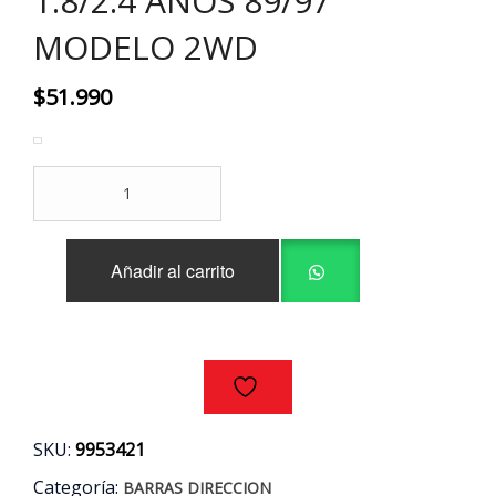
1.8/2.4 AÑOS 89/97
MODELO 2WD
$
51.990
BARRA
DIRECCION
CENTRAL
TOYOTA
Añadir al carrito
HILUX
1.8/2.4
AÑOS
89/97
MODELO
2WD
cantidad
SKU:
9953421
Categoría:
BARRAS DIRECCION