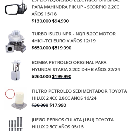
PARA MAHINDRA PIK UP - SCORPIO 2.2CC
AÑOS 15/18
El
El
$
130.000
$
94.990
precio
precio
TURBO ISUZU NPR - NQR 5.2CC MOTOR
original
actual
4HK1-TCI EURO V AÑOS 12/19
era:
es:
El
El
$
650.000
$
519.990
$130.000.
$94.990.
precio
precio
original
actual
BOMBA PETROLEO ORIGINAL PARA
era:
es:
HYUNDAI STARIA 2.2CC D4HB AÑOS 22/24
$650.000.
$519.990.
El
El
$
260.000
$
199.990
precio
precio
original
actual
FILTRO PETROLEO SEDIMENTADOR TOYOTA
era:
es:
HILUX 2.4CC 2.8CC AÑOS 16/24
$260.000.
$199.990.
El
El
$
30.000
$
17.990
precio
precio
original
actual
JUEGO PERNOS CULATA (18U) TOYOTA
era:
es:
HILUX 2.5CC AÑOS 05/15