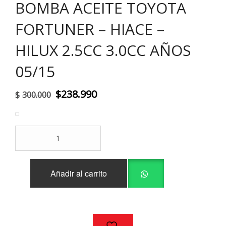
BOMBA ACEITE TOYOTA
FORTUNER – HIACE –
HILUX 2.5CC 3.0CC AÑOS
05/15
El
El
$
238.990
$
300.000
precio
precio
original
actual
BOMBA
era:
es:
ACEITE
TOYOTA
$300.000.
$238.990.
FORTUNER
Añadir al carrito
-
HIACE
-
HILUX
2.5CC
3.0CC