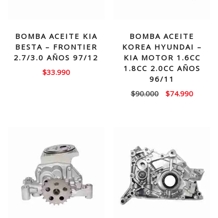
BOMBA ACEITE KIA
BOMBA ACEITE
BESTA – FRONTIER
KOREA HYUNDAI –
2.7/3.0 AÑOS 97/12
KIA MOTOR 1.6CC
1.8CC 2.0CC AÑOS
$
33.990
96/11
El
El
$
90.000
$
74.990
precio
precio
original
actual
era:
es:
$90.000.
$74.99