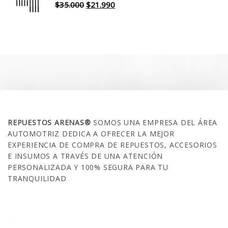
$30.000.
$17.990.
El
El
$
35.000
$
21.990
precio
precio
original
actual
era:
es:
$35.000.
$21.990.
SOBRE NOSOTROS
REPUESTOS ARENAS®
SOMOS UNA EMPRESA DEL ÁREA
AUTOMOTRIZ DEDICA A OFRECER LA MEJOR
EXPERIENCIA DE COMPRA DE REPUESTOS, ACCESORIOS
E INSUMOS A TRAVÉS DE UNA ATENCIÓN
PERSONALIZADA Y 100% SEGURA PARA TU
TRANQUILIDAD