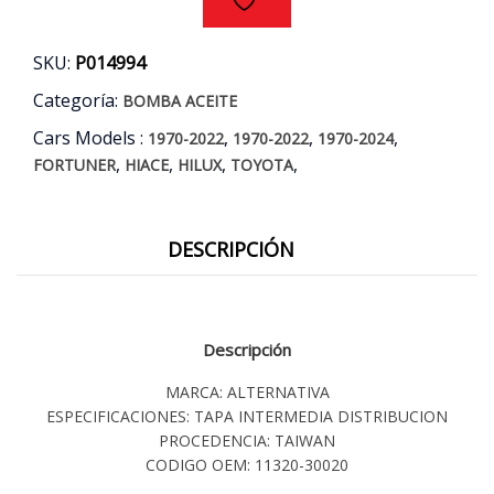
AÑOS
05/15
SKU:
P014994
cantidad
Categoría:
BOMBA ACEITE
Cars Models :
,
,
,
1970-2022
1970-2022
1970-2024
,
,
,
,
FORTUNER
HIACE
HILUX
TOYOTA
DESCRIPCIÓN
Descripción
MARCA: ALTERNATIVA
ESPECIFICACIONES: TAPA INTERMEDIA DISTRIBUCION
PROCEDENCIA: TAIWAN
CODIGO OEM: 11320-30020