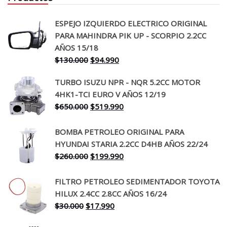
ESPEJO IZQUIERDO ELECTRICO ORIGINAL
PARA MAHINDRA PIK UP - SCORPIO 2.2CC
AÑOS 15/18
El
El
$
130.000
$
94.990
precio
precio
TURBO ISUZU NPR - NQR 5.2CC MOTOR
original
actual
4HK1-TCI EURO V AÑOS 12/19
era:
es:
El
El
$
650.000
$
519.990
$130.000.
$94.990.
precio
precio
original
actual
BOMBA PETROLEO ORIGINAL PARA
era:
es:
HYUNDAI STARIA 2.2CC D4HB AÑOS 22/24
$650.000.
$519.990.
El
El
$
260.000
$
199.990
precio
precio
original
actual
FILTRO PETROLEO SEDIMENTADOR TOYOTA
era:
es:
HILUX 2.4CC 2.8CC AÑOS 16/24
$260.000.
$199.990.
El
El
$
30.000
$
17.990
precio
precio