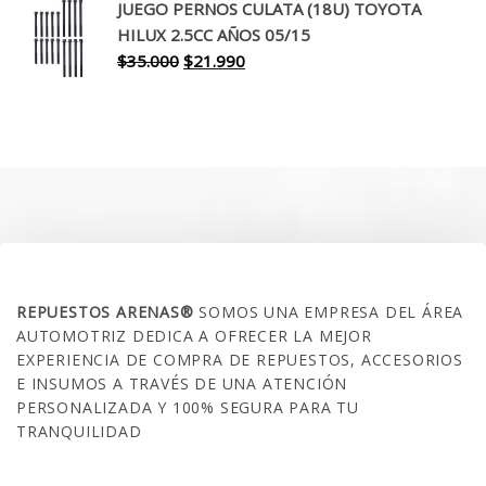
original
actual
JUEGO PERNOS CULATA (18U) TOYOTA
era:
es:
HILUX 2.5CC AÑOS 05/15
$30.000.
$17.990.
El
El
$
35.000
$
21.990
precio
precio
original
actual
era:
es:
$35.000.
$21.990.
SOBRE NOSOTROS
REPUESTOS ARENAS®
SOMOS UNA EMPRESA DEL ÁREA
AUTOMOTRIZ DEDICA A OFRECER LA MEJOR
EXPERIENCIA DE COMPRA DE REPUESTOS, ACCESORIOS
E INSUMOS A TRAVÉS DE UNA ATENCIÓN
PERSONALIZADA Y 100% SEGURA PARA TU
TRANQUILIDAD