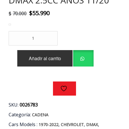
DMAX 2.5CC AÑOS 11/20
El
El
$
55.990
$
70.000
precio
precio
original
actual
CADENA
era:
es:
DISTRIBUCION
ORIGINAL
$70.000.
$55.990.
CHEVROLET
Añadir al carrito
DMAX
2.5CC
AÑOS
11/20
cantidad
SKU:
0026783
Categoría:
CADENA
Cars Models :
,
,
,
1970-2022
CHEVROLET
DMAX