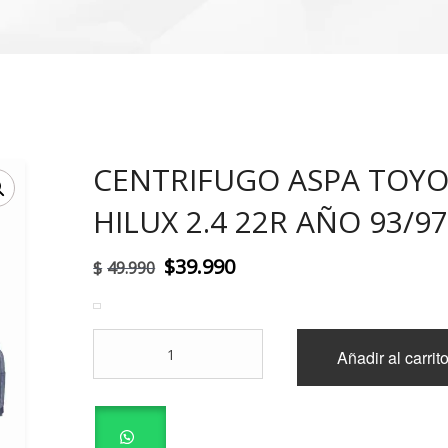
CENTRIFUGO ASPA TOY
!
HILUX 2.4 22R AÑO 93/9
El
El
$
39.990
$
49.990
precio
precio
original
actual
CENTRIFUGO
Añadir al carrit
era:
es:
ASPA
TOYOTA
$49.990.
$39.990.
HILUX
2.4
22R