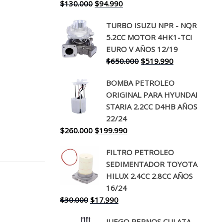
El
El
$
130.000
$
94.990
precio
precio
TURBO ISUZU NPR - NQR
original
actual
5.2CC MOTOR 4HK1-TCI
era:
es:
EURO V AÑOS 12/19
$130.000.
$94.990.
El
El
$
650.000
$
519.990
precio
precio
BOMBA PETROLEO
original
actual
ORIGINAL PARA HYUNDAI
era:
es:
STARIA 2.2CC D4HB AÑOS
$650.000.
$519.990.
22/24
El
El
$
260.000
$
199.990
precio
precio
FILTRO PETROLEO
original
actual
SEDIMENTADOR TOYOTA
era:
es:
HILUX 2.4CC 2.8CC AÑOS
$260.000.
$199.990.
16/24
El
El
$
30.000
$
17.990
precio
precio
JUEGO PERNOS CULATA