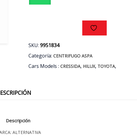
AÑO
93/97
cantidad
SKU:
9951834
Categoría:
CENTRIFUGO ASPA
Cars Models :
,
,
,
CRESSIDA
HILUX
TOYOTA
ESCRIPCIÓN
Descripción
ARCA: ALTERNATIVA