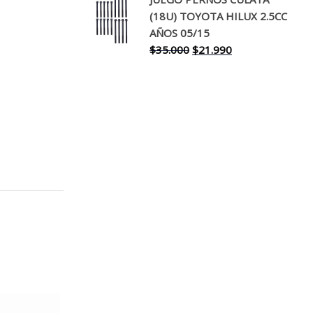
original
actual
(18U) TOYOTA HILUX 2.5CC
era:
es:
AÑOS 05/15
$30.000.
$17.990.
El
El
$
35.000
$
21.990
precio
precio
original
actual
era:
es:
$35.000.
$21.990.