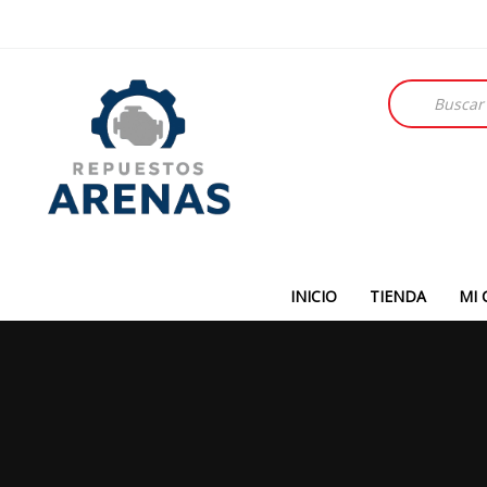
Búsqueda
de
productos
INICIO
TIENDA
MI 