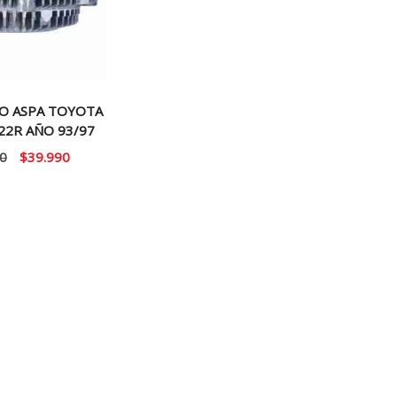
O ASPA TOYOTA
 22R AÑO 93/97
El
El
0
$
39.990
precio
precio
original
actual
era:
es:
$49.990.
$39.990.