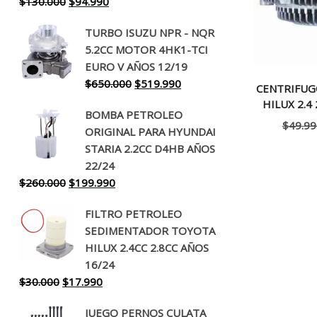
El
El
$
130.000
$
94.990
precio
precio
TURBO ISUZU NPR - NQR
original
actual
5.2CC MOTOR 4HK1-TCI
era:
es:
EURO V AÑOS 12/19
$130.000.
$94.990.
El
El
$
650.000
$
519.990
CENTRIFUG
precio
precio
HILUX 2.4
BOMBA PETROLEO
original
actual
$
49.99
ORIGINAL PARA HYUNDAI
era:
es:
STARIA 2.2CC D4HB AÑOS
$650.000.
$519.990.
22/24
El
El
$
260.000
$
199.990
precio
precio
FILTRO PETROLEO
original
actual
SEDIMENTADOR TOYOTA
era:
es:
HILUX 2.4CC 2.8CC AÑOS
$260.000.
$199.990.
16/24
El
El
$
30.000
$
17.990
precio
precio
JUEGO PERNOS CULATA
original
actual