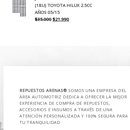
(18U) TOYOTA HILUX 2.5CC
era:
es:
AÑOS 05/15
$30.000.
$17.990.
El
El
$
35.000
$
21.990
precio
precio
original
actual
era:
es:
$35.000.
$21.990.
SOBRE NOSOTROS
REPUESTOS ARENAS®
SOMOS UNA EMPRESA DEL
ÁREA AUTOMOTRIZ DEDICA A OFRECER LA MEJOR
EXPERIENCIA DE COMPRA DE REPUESTOS,
ACCESORIOS E INSUMOS A TRAVÉS DE UNA
ATENCIÓN PERSONALIZADA Y 100% SEGURA PARA
TU TRANQUILIDAD