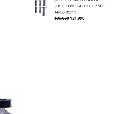
original
actual
(18U) TOYOTA HILUX 2.5CC
era:
es:
AÑOS 05/15
$30.000.
$17.990.
El
El
$
35.000
$
21.990
precio
precio
original
actual
era:
es:
$35.000.
$21.990.