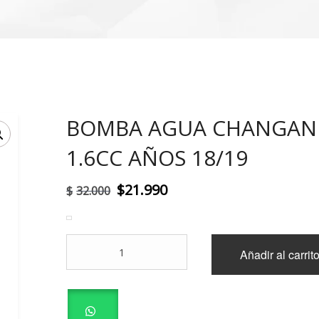
BOMBA AGUA CHANGAN
!
1.6CC AÑOS 18/19
El
El
$
21.990
$
32.000
precio
precio
original
actual
BOMBA
Añadir al carrit
era:
es:
AGUA
CHANGAN
$32.000.
$21.990.
CX70
1.6CC
AÑOS