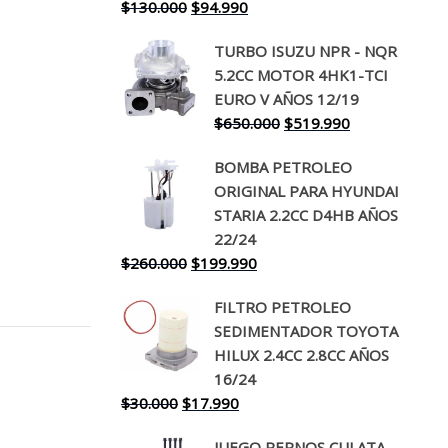
El
El
$
130.000
$
94.990
precio
precio
TURBO ISUZU NPR - NQR
original
actual
5.2CC MOTOR 4HK1-TCI
era:
es:
EURO V AÑOS 12/19
$130.000.
$94.990.
El
El
$
650.000
$
519.990
precio
precio
BOMBA PETROLEO
original
actual
ORIGINAL PARA HYUNDAI
era:
es:
STARIA 2.2CC D4HB AÑOS
$650.000.
$519.990.
22/24
El
El
$
260.000
$
199.990
precio
precio
FILTRO PETROLEO
original
actual
SEDIMENTADOR TOYOTA
era:
es:
HILUX 2.4CC 2.8CC AÑOS
$260.000.
$199.990.
16/24
El
El
$
30.000
$
17.990
precio
precio
JUEGO PERNOS CULATA