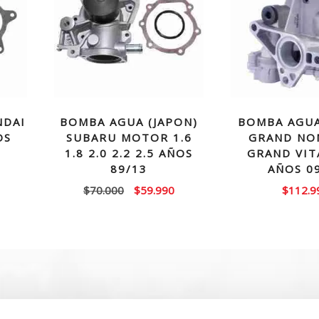
NDAI
BOMBA AGUA (JAPON)
BOMBA AGUA
OS
SUBARU MOTOR 1.6
GRAND NO
1.8 2.0 2.2 2.5 AÑOS
GRAND VIT
89/13
AÑOS 0
El
El
$
70.000
$
59.990
$
112.9
precio
precio
original
actual
era:
es:
$70.000.
$59.990.