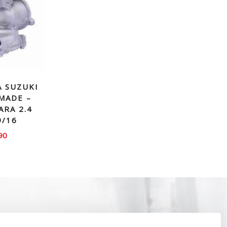
 SUZUKI
MADE –
ARA 2.4
9/16
90