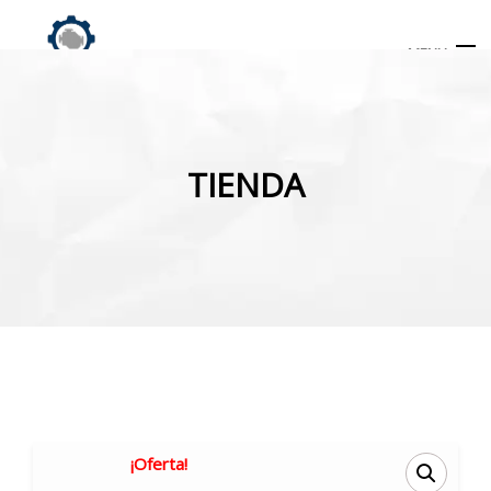
MENU
Búsqueda
de
TIENDA
productos
INICIO
TIENDA
MI CUENTA
¡Oferta!