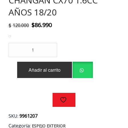
CHANGAN CX70 1.6CC
AÑOS 18/20
El
El
$
86.990
$
120.000
precio
precio
original
actual
ESPEJO
era:
es:
DERECHO
C/INTERMITENTE
$120.000.
$86.990.
CHANGAN
Añadir al carrito
CX70
1.6CC
AÑOS
18/20
cantidad
SKU:
9961207
Categoría:
ESPEJO EXTERIOR