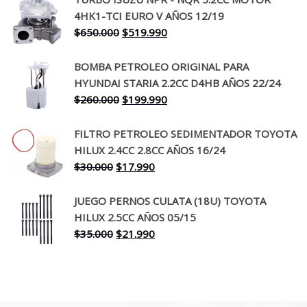
original
actual
4HK1-TCI EURO V AÑOS 12/19
era:
es:
El
El
$
650.000
$
519.990
$130.000.
$94.990.
precio
precio
original
actual
BOMBA PETROLEO ORIGINAL PARA
era:
es:
HYUNDAI STARIA 2.2CC D4HB AÑOS 22/24
$650.000.
$519.990.
El
El
$
260.000
$
199.990
precio
precio
original
actual
FILTRO PETROLEO SEDIMENTADOR TOYOTA
era:
es:
HILUX 2.4CC 2.8CC AÑOS 16/24
$260.000.
$199.990.
El
El
$
30.000
$
17.990
precio
precio
original
actual
JUEGO PERNOS CULATA (18U) TOYOTA
era:
es:
HILUX 2.5CC AÑOS 05/15
$30.000.
$17.990.
El
El
$
35.000
$
21.990
precio
precio
original
actual
era:
es:
$35.000.
$21.990.