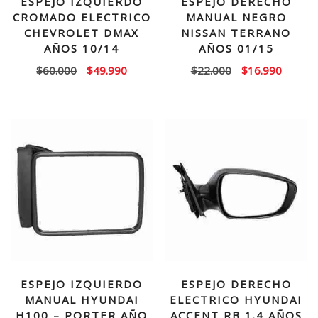
ESPEJO IZQUIERDO
ESPEJO DERECHO
CROMADO ELECTRICO
MANUAL NEGRO
CHEVROLET DMAX
NISSAN TERRANO
AÑOS 10/14
AÑOS 01/15
El
El
El
El
$
60.000
$
49.990
$
22.000
$
16.990
precio
precio
precio
precio
original
actual
original
actual
era:
es:
era:
es:
$60.000.
$49.990.
$22.000.
$16.99
ESPEJO IZQUIERDO
ESPEJO DERECHO
MANUAL HYUNDAI
ELECTRICO HYUNDAI
H100 – PORTER AÑO
ACCENT RB 1.4 AÑOS