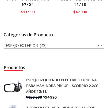
97/04
11/18
$
11.990
$
47.990
Categorías de Producto
ESPEJO EXTERIOR (43)
×
Productos
ESPEJO IZQUIERDO ELECTRICO ORIGINAL
PARA MAHINDRA PIK UP - SCORPIO 2.2CC
AÑOS 15/18
El
El
$
130.000
$
94.990
precio
precio
TURBO ISUZU NPR - NQR 5.2CC MOTOR