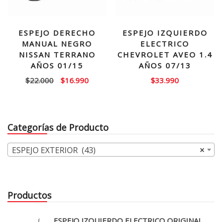
ESPEJO DERECHO
ESPEJO IZQUIERDO
MANUAL NEGRO
ELECTRICO
NISSAN TERRANO
CHEVROLET AVEO 1.4
AÑOS 01/15
AÑOS 07/13
El
El
$
22.000
$
16.990
$
33.990
precio
precio
original
actual
era:
es:
Categorías de Producto
$22.000.
$16.990.
ESPEJO EXTERIOR (43)
×
Productos
ESPEJO IZQUIERDO ELECTRICO ORIGINAL