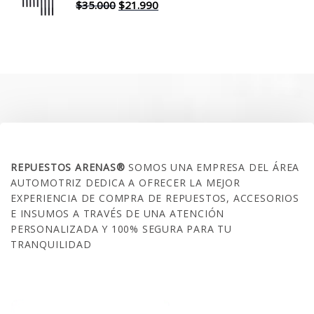
$30.000.
$17.990.
El
El
$
35.000
$
21.990
precio
precio
original
actual
era:
es:
$35.000.
$21.990.
SOBRE NOSOTROS
REPUESTOS ARENAS®
SOMOS UNA EMPRESA DEL ÁREA
AUTOMOTRIZ DEDICA A OFRECER LA MEJOR
EXPERIENCIA DE COMPRA DE REPUESTOS, ACCESORIOS
E INSUMOS A TRAVÉS DE UNA ATENCIÓN
PERSONALIZADA Y 100% SEGURA PARA TU
TRANQUILIDAD