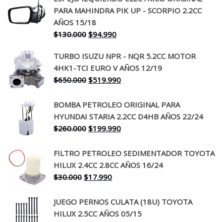
PARA MAHINDRA PIK UP - SCORPIO 2.2CC
AÑOS 15/18
El
El
$
130.000
$
94.990
precio
precio
TURBO ISUZU NPR - NQR 5.2CC MOTOR
original
actual
4HK1-TCI EURO V AÑOS 12/19
era:
es:
El
El
$
650.000
$
519.990
$130.000.
$94.990.
precio
precio
original
actual
BOMBA PETROLEO ORIGINAL PARA
era:
es:
HYUNDAI STARIA 2.2CC D4HB AÑOS 22/24
$650.000.
$519.990.
El
El
$
260.000
$
199.990
precio
precio
original
actual
FILTRO PETROLEO SEDIMENTADOR TOYOTA
era:
es:
HILUX 2.4CC 2.8CC AÑOS 16/24
$260.000.
$199.990.
El
El
$
30.000
$
17.990
precio
precio
original
actual
JUEGO PERNOS CULATA (18U) TOYOTA
era:
es:
HILUX 2.5CC AÑOS 05/15