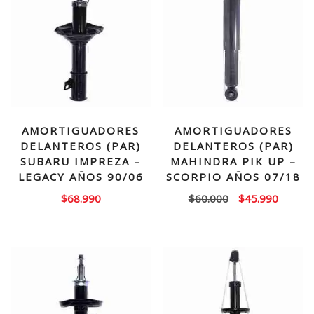
AMORTIGUADORES
AMORTIGUADORES
DELANTEROS (PAR)
DELANTEROS (PAR)
SUBARU IMPREZA –
MAHINDRA PIK UP –
LEGACY AÑOS 90/06
SCORPIO AÑOS 07/18
El
El
$
68.990
$
60.000
$
45.990
precio
precio
original
actual
era:
es:
$60.000.
$45.99