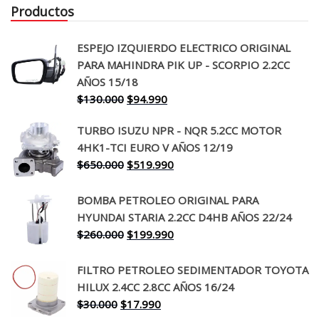
Productos
ESPEJO IZQUIERDO ELECTRICO ORIGINAL
PARA MAHINDRA PIK UP - SCORPIO 2.2CC
AÑOS 15/18
El
El
$
130.000
$
94.990
precio
precio
TURBO ISUZU NPR - NQR 5.2CC MOTOR
original
actual
4HK1-TCI EURO V AÑOS 12/19
era:
es:
El
El
$
650.000
$
519.990
$130.000.
$94.990.
precio
precio
original
actual
BOMBA PETROLEO ORIGINAL PARA
era:
es:
HYUNDAI STARIA 2.2CC D4HB AÑOS 22/24
$650.000.
$519.990.
El
El
$
260.000
$
199.990
precio
precio
original
actual
FILTRO PETROLEO SEDIMENTADOR TOYOTA
era:
es:
HILUX 2.4CC 2.8CC AÑOS 16/24
$260.000.
$199.990.
El
El
$
30.000
$
17.990