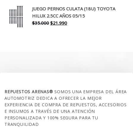
precio
precio
original
actual
JUEGO PERNOS CULATA (18U) TOYOTA
era:
es:
HILUX 2.5CC AÑOS 05/15
$30.000.
$17.990.
El
El
$
35.000
$
21.990
precio
precio
original
actual
era:
es:
$35.000.
$21.990.
SOBRE NOSOTROS
REPUESTOS ARENAS®
SOMOS UNA EMPRESA DEL ÁREA
AUTOMOTRIZ DEDICA A OFRECER LA MEJOR
EXPERIENCIA DE COMPRA DE REPUESTOS, ACCESORIOS
E INSUMOS A TRAVÉS DE UNA ATENCIÓN
PERSONALIZADA Y 100% SEGURA PARA TU
TRANQUILIDAD