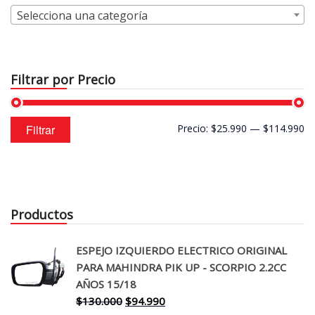
Selecciona una categoría
Filtrar por Precio
Precio
Precio
Filtrar
Precio:
$25.990
—
$114.990
mínimo
máximo
Productos
ESPEJO IZQUIERDO ELECTRICO ORIGINAL
PARA MAHINDRA PIK UP - SCORPIO 2.2CC
AÑOS 15/18
El
El
$
130.000
$
94.990