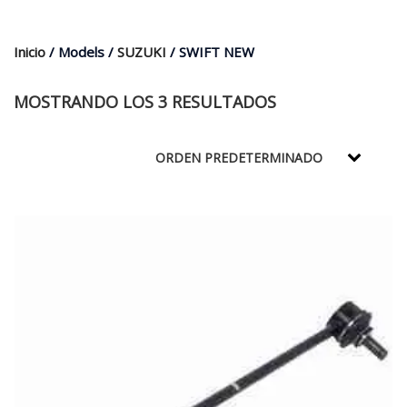
$35.000.
$21.990.
Inicio
/ Models /
SUZUKI
/ SWIFT NEW
MOSTRANDO LOS 3 RESULTADOS