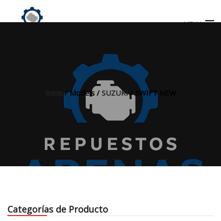
MENU
Búsqueda
de
productos
Inicio
/ Models /
SUZUKI
/ SWIFT NEW
INICIO
TIENDA
MI CUENTA
Categorías de Producto