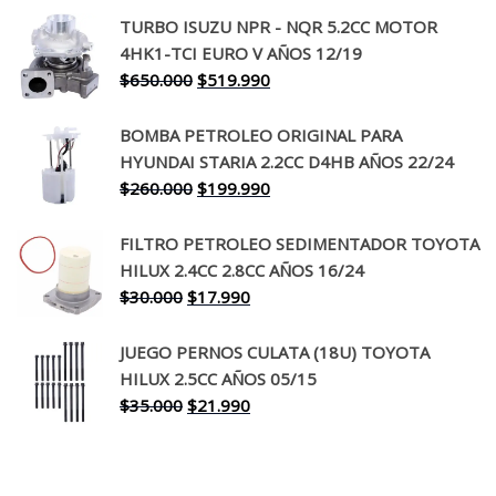
precio
precio
TURBO ISUZU NPR - NQR 5.2CC MOTOR
original
actual
4HK1-TCI EURO V AÑOS 12/19
era:
es:
El
El
$
650.000
$
519.990
$130.000.
$94.990.
precio
precio
original
actual
BOMBA PETROLEO ORIGINAL PARA
era:
es:
HYUNDAI STARIA 2.2CC D4HB AÑOS 22/24
$650.000.
$519.990.
El
El
$
260.000
$
199.990
precio
precio
original
actual
FILTRO PETROLEO SEDIMENTADOR TOYOTA
era:
es:
HILUX 2.4CC 2.8CC AÑOS 16/24
$260.000.
$199.990.
El
El
$
30.000
$
17.990
precio
precio
original
actual
JUEGO PERNOS CULATA (18U) TOYOTA
era:
es:
HILUX 2.5CC AÑOS 05/15
$30.000.
$17.990.
El
El
$
35.000
$
21.990
precio
precio
original
actual
era:
es: