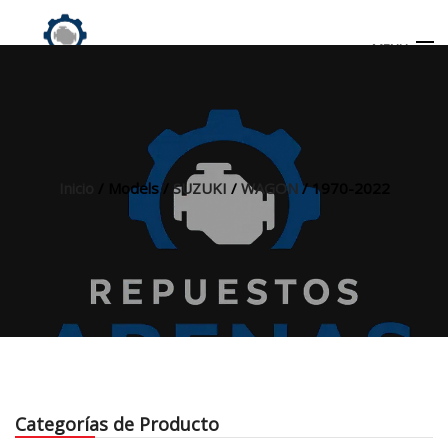
MENU
Búsqueda
de
productos
Inicio
/ Models /
SUZUKI
/
WAGON
/ 1970-2022
INICIO
TIENDA
MI CUENTA
Categorías de Producto