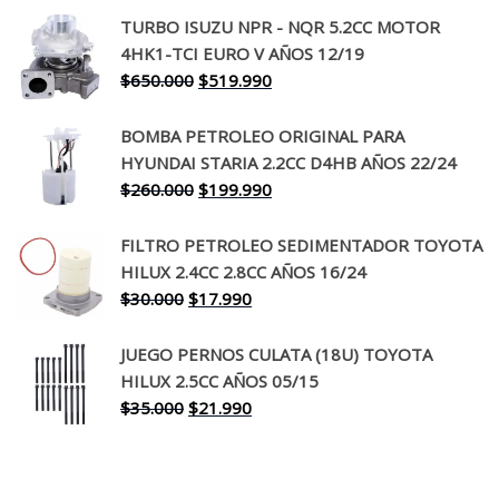
precio
precio
TURBO ISUZU NPR - NQR 5.2CC MOTOR
original
actual
4HK1-TCI EURO V AÑOS 12/19
era:
es:
El
El
$
650.000
$
519.990
$130.000.
$94.990.
precio
precio
original
actual
BOMBA PETROLEO ORIGINAL PARA
era:
es:
HYUNDAI STARIA 2.2CC D4HB AÑOS 22/24
$650.000.
$519.990.
El
El
$
260.000
$
199.990
precio
precio
original
actual
FILTRO PETROLEO SEDIMENTADOR TOYOTA
era:
es:
HILUX 2.4CC 2.8CC AÑOS 16/24
$260.000.
$199.990.
El
El
$
30.000
$
17.990
precio
precio
original
actual
JUEGO PERNOS CULATA (18U) TOYOTA
era:
es:
HILUX 2.5CC AÑOS 05/15
$30.000.
$17.990.
El
El
$
35.000
$
21.990
precio
precio
original
actual
era:
es: