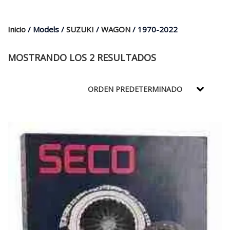
$35.000.
$21.990.
Inicio
/ Models /
SUZUKI
/
WAGON
/ 1970-2022
MOSTRANDO LOS 2 RESULTADOS