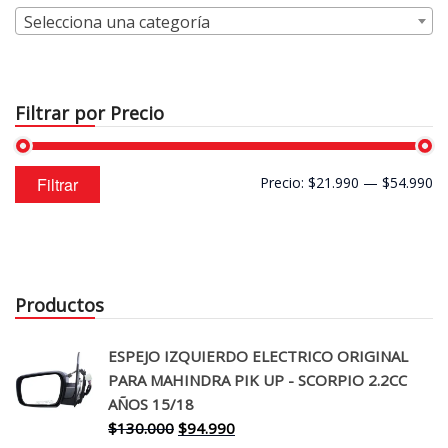
Selecciona una categoría
Filtrar por Precio
Precio
Precio
Filtrar
Precio:
$21.990
—
$54.990
mínimo
máximo
Productos
ESPEJO IZQUIERDO ELECTRICO ORIGINAL
PARA MAHINDRA PIK UP - SCORPIO 2.2CC
AÑOS 15/18
El
El
$
130.000
$
94.990