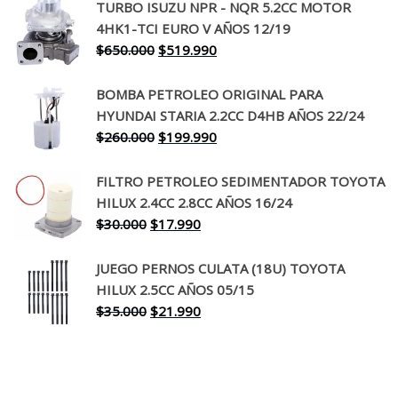
TURBO ISUZU NPR - NQR 5.2CC MOTOR
original
actual
4HK1-TCI EURO V AÑOS 12/19
era:
es:
El
El
$
650.000
$
519.990
$130.000.
$94.990.
precio
precio
original
actual
BOMBA PETROLEO ORIGINAL PARA
era:
es:
HYUNDAI STARIA 2.2CC D4HB AÑOS 22/24
$650.000.
$519.990.
El
El
$
260.000
$
199.990
precio
precio
original
actual
FILTRO PETROLEO SEDIMENTADOR TOYOTA
era:
es:
HILUX 2.4CC 2.8CC AÑOS 16/24
$260.000.
$199.990.
El
El
$
30.000
$
17.990
precio
precio
original
actual
JUEGO PERNOS CULATA (18U) TOYOTA
era:
es:
HILUX 2.5CC AÑOS 05/15
$30.000.
$17.990.
El
El
$
35.000
$
21.990
precio
precio
original
actual
era:
es:
$35.000.
$21.990.