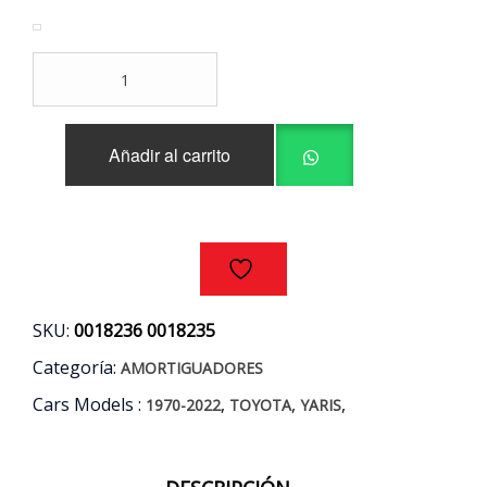
AMORTIGUADORES
DELANTEROS
(PAR)
TOYOTA
Añadir al carrito
YARIS
AÑOS
06/13
cantidad
SKU:
0018236 0018235
Categoría:
AMORTIGUADORES
Cars Models :
,
,
,
1970-2022
TOYOTA
YARIS