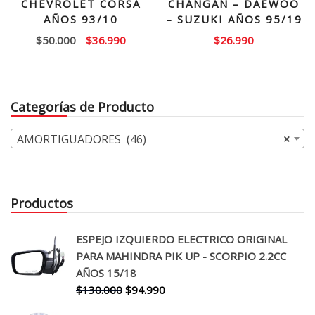
CHEVROLET CORSA
CHANGAN – DAEWOO
AÑOS 93/10
– SUZUKI AÑOS 95/19
El
El
$
50.000
$
36.990
$
26.990
precio
precio
original
actual
era:
es:
Categorías de Producto
$50.000.
$36.990.
AMORTIGUADORES (46)
×
Productos
ESPEJO IZQUIERDO ELECTRICO ORIGINAL
PARA MAHINDRA PIK UP - SCORPIO 2.2CC
AÑOS 15/18
El
El
$
130.000
$
94.990
precio
precio